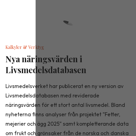
Kalkyler & Verktyg
Nya näringsvärden i
Livsmedelsdatabasen
Livsmedelsverket har publicerat en ny version av
Livsmedelsdatabasen med reviderade
näringsvärden för ett stort antal livsmedel. Bland
nyheterna finns analyser från projektet ”Fetter,
mejerier och ägg 2025” samt kompletterande data
om frukt och grönsaker från de norska och danska