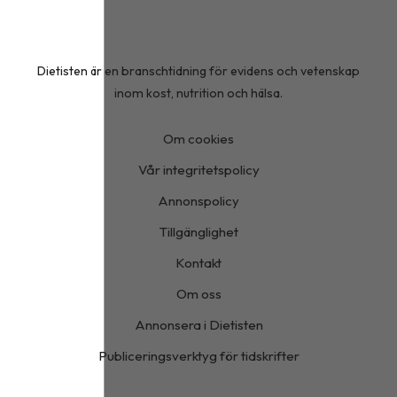
Dietisten är en branschtidning för evidens och vetenskap
inom kost, nutrition och hälsa.
Om cookies
Vår integritetspolicy
Annonspolicy
Tillgänglighet
Kontakt
Om oss
Annonsera i Dietisten
Publiceringsverktyg för tidskrifter