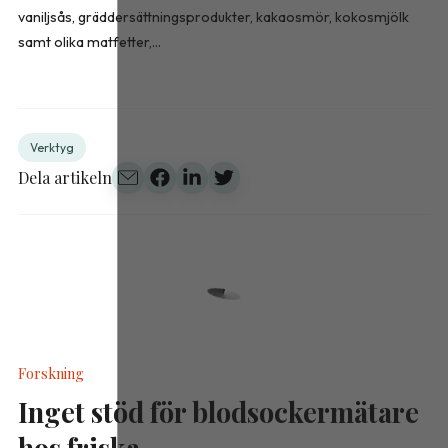
vaniljsås, gräddersättningsprodukter, kakaosmör, kokosmjölk
samt olika matfetter,...
Verktyg
Dela artikeln
Forskning
Inget stöd för blodsockermätare
hos friska