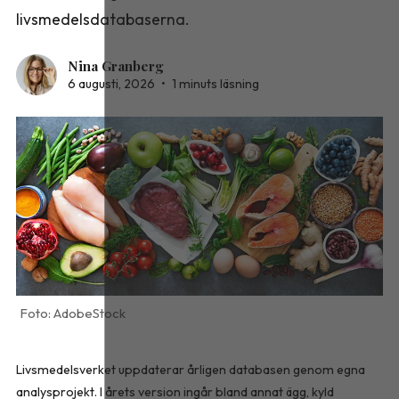
livsmedelsdatabaserna.
Nina Granberg
6 augusti, 2026
•
1 minuts läsning
AdobeStock
Livsmedelsverket uppdaterar årligen databasen genom egna
analysprojekt. I årets version ingår bland annat ägg, kyld