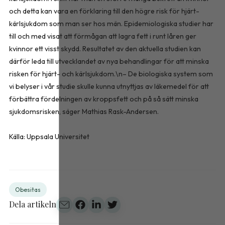
och detta kan vara en förklaring till den högre risk för hjärt-
kärlsjukdom som man ser hos män. Epidemiologiska studier har
till och med visat att förmågan att lagra fett i runt låren ger
kvinnor ett visst skydd. Resultatet av den aktuella studien kan
därför leda till utvecklandet av nya behandlingar för att minska
risken för hjärt- och kärlsjukdom.\n– De biologiska system som
vi belyser i vår studie skulle kunna utnyttjas av läkemedel för att
förbättra fördelningen av kroppsfett och på så sätt minska
sjukdomsrisken, säger Mathias Rask-Andersen.
Källa: Uppsala Universitet
Obesitas
Dela artikeln