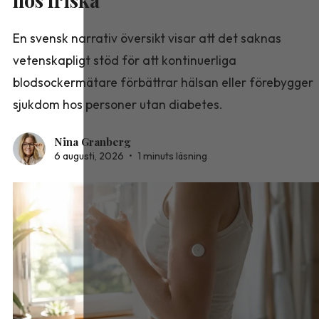
En svensk narrativ översikt visar att det saknas
vetenskapligt stöd för att kontinuerliga
blodsockermätare förbättrar hälsan eller förebygger
sjukdom hos personer utan diabetes.
Nina Granberg
6 augusti, 2026
•
1 minuts läsning