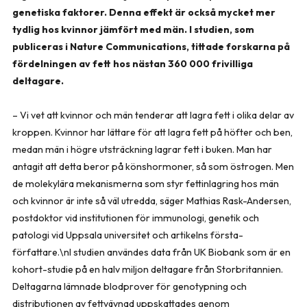
genetiska faktorer. Denna effekt är också mycket mer
tydlig hos kvinnor jämfört med män. I studien, som
publiceras i Nature Communications, tittade forskarna på
fördelningen av fett hos nästan 360 000 frivilliga
deltagare.
– Vi vet att kvinnor och män tenderar att lagra fett i olika delar av
kroppen. Kvinnor har lättare för att lagra fett på höfter och ben,
medan män i högre utsträckning lagrar fett i buken. Man har
antagit att detta beror på könshormoner, så som östrogen. Men
de molekylära mekanismerna som styr fettinlagring hos män
och kvinnor är inte så väl utredda, säger Mathias Rask-Andersen,
postdoktor vid institutionen för immunologi, genetik och
patologi vid Uppsala universitet och artikelns första-
författare.\nI studien användes data från UK Biobank som är en
kohort-studie på en halv miljon deltagare från Storbritannien.
Deltagarna lämnade blodprover för genotypning och
distributionen av fettvävnad uppskattades genom