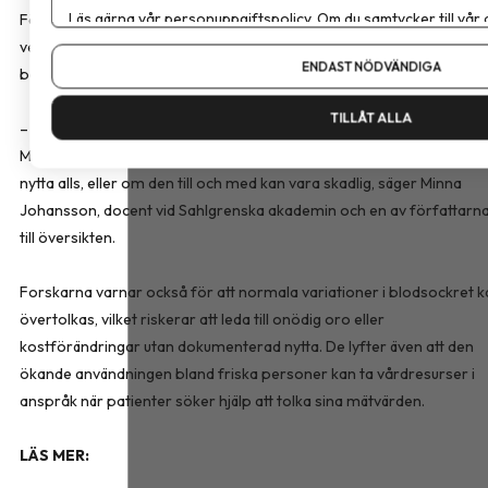
Läs gärna vår
personuppgiftspolicy
. Om du samtycker till vår
För personer utan diabetes fann forskarna däremot inget
Om du vill ändra ditt val i efterhand hittar du den möjligheten 
vetenskapligt stöd för att kontinuerlig blodsockermätning leder till
ENDAST NÖDVÄNDIGA
bättre hälsa eller förebygger sjukdom.
TILLÅT ALLA
– Det här är en teknik som gör enorm nytta för vissa patientgruppe
Men den används allt mer av grupper där vi inte vet om den gör nå
nytta alls, eller om den till och med kan vara skadlig, säger Minna
Johansson, docent vid Sahlgrenska akademin och en av författarn
till översikten.
Forskarna varnar också för att normala variationer i blodsockret k
övertolkas, vilket riskerar att leda till onödig oro eller
kostförändringar utan dokumenterad nytta. De lyfter även att den
ökande användningen bland friska personer kan ta vårdresurser i
anspråk när patienter söker hjälp att tolka sina mätvärden.
LÄS MER: