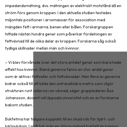
impedandsmätning, dvs. mätningen av elektriskt motstånd då en
ström förs genom kroppen. I den aktuella studien testades
miljontals positioner i arvsmassan för association med
mängden fett i armarna, benen eller bålen. Forskargruppen
hittade nästan hundra gener som påverkar fördelningen av
fettvävnad till de olika delar av kroppen. Forskarna såg också
tydliga skillnader mellan män och kvinnor.
– Vi blev förvånade över det stora antalet gener som bara hade
effekt hos kvinnor. Bland generna fanns en stor andel gener
som är aktiva i fettceller och fettvävnader. Men flera av generna
bidrar också till att bilda den extracellulära matris som utgör
strukturen runt cellerna i en vävnad, säger gruppledaren Åsa
Johansson, docent vid Uppsala universitet och en av forskarna
bakom studien.
Bukfetma har tidigare kopplats till en ökad risk för hjärt- och
kärlsjukdom. I snitt har män en större mängd bukfett än kvinnor