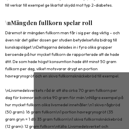
till verkar till exempel ge likartat skydd mot typ 2-diabetes.
\nMängden fullkorn spelar roll
Däremot är mängden fullkorn man får i sig per dag viktig – och
även när det gäller dosen ger studien betydelsefulla bidrag till
kunskapsläget.\nDeltagarna delades in i fyra olika grupper
beroende på hur mycket fullkorn de rapporterade att de hade
ätit. De som hade högst konsumtion hade ätit minst 50 gram
fullkorn per dag, vilket motsvarar drygt en portion
havregrynsgröt och en skiva fullkornsknäckebröd till exempel.
\nLivsmedelsverkets råd är att äta cirka 70 gram fullkorn per
dag för kvinnor och cirka 90 gram för män.\nNågra exempel på
hur mycket fullkorn olika livsmedel innehåller:\n1 skiva rågbröd
(50 gram): 16 gram fullkorn\n1 portion havregrynsgröt (35
gram gryn = 1 dl): 35 gram fullkorn\n1 skiva fullkornsknäckebröd
(12 gram): 12 gram fullkorn\nKälla: Livsmedelsverket och