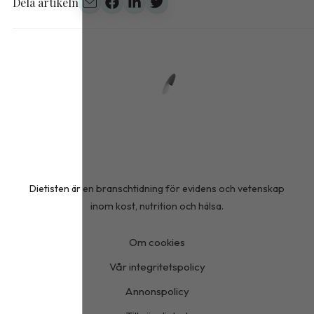
Dela artikeln
Dietisten är en branschtidning för evidens och vetenskap
inom kost, nutrition och hälsa.
Om cookies
Vår integritetspolicy
Annonspolicy