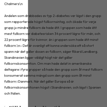
Chalmers\n
Andelen som drabbades av typ 2-diabetes var lägst i den grupp
som rapporterade högst fullkornsintag, och ökade för varje
grupp ju mindre fullkorn de hade ätit. I gruppen som hade ätit
mest fullkorn var diabetesrisken 34 procent lägre för män, och
22 procent lägre för kvinnor, än i gruppen som hade ätit minst
fullkorn.\n– Det är ovanligt att kunna undersöka ett så stort
spann när det gäller dosen av fullkorn, säger Rikard Landberg.
Skandinavien ligger väldigt högt när det gäller
fullkornskonsumtion. Om man hade delat in amerikanska
deltagare i fyra grupper så hade den grupp som åt mest fullkorn
konsumerat samma mängd som den grupp som åt minst
fullkorn i Danmark. När det gäller Europa så är
fullkornskonsumtionen högst i Skandinavien, och lägst i Spanien
och Italien.