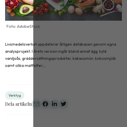
AdobeStock
Livsmedelsverket uppdaterar årligen databasen genom egna
analysprojekt. I årets version ingår bland annat ägg, kyld
vaniljsås, gräddersättningsprodukter, kakaosmör, kokosmjölk
samt olika matfetter,...
Verktyg
Dela artikeln