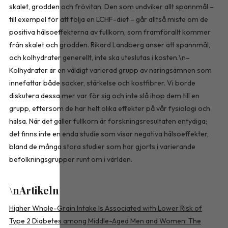
skalet, grodden och frövitan. Den som undviker allt spannmål –
till exempel för att följa en LCHF-diet – går alltså miste om de
positiva hälsoeffekterna av fullkorn, som framförallt kommer
från skalet och grodden. Rikard Landberg anser att spannmål,
och kolhydrater generellt, inte ska uteslutas i kosten.\n–
Kolhydrater är en väldigt varierad grupp av näringsämnen som
innefattar både socker, stärkelse och kostfibrer. Vi borde
diskutera dessa mer var för sig och inte slå ihop dem till en
grupp, eftersom de har helt olika effekter på vår fysiologi och
hälsa. När det gäller fullkorn är forskningsresultaten entydiga;
det finns inte en enda studie som visar negativa hälsoeffekter,
bland de många stora studier som har gjorts i varierande
befolkningsgrupper runt om i världen.
\nArtikeln
Higher Whole-Grain Intake Is Associated with Lower Risk of
Type 2 Diabetes among Middle-Aged Men and Women: The