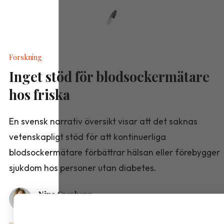
Forskning
Inget stöd för blodsockermätare
hos friska
En svensk narrativ översikt visar att det saknas
vetenskapligt stöd för att kontinuerliga
blodsockermätare förbättrar hälsan eller förebygger
sjukdom hos personer utan diabetes.
Nina Granberg
6 augusti, 2026
•
1 minuts läsning