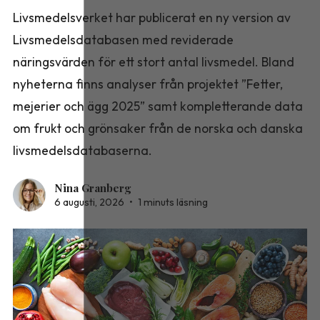
Livsmedelsverket har publicerat en ny version av
Livsmedelsdatabasen med reviderade
näringsvärden för ett stort antal livsmedel. Bland
nyheterna finns analyser från projektet ”Fetter,
mejerier och ägg 2025” samt kompletterande data
om frukt och grönsaker från de norska och danska
livsmedelsdatabaserna.
Nina Granberg
6 augusti, 2026
•
1 minuts läsning