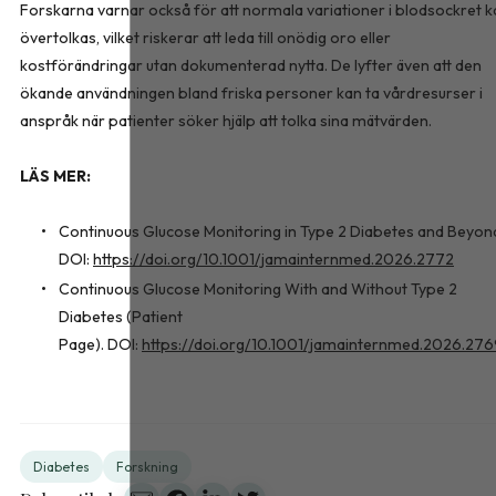
Forskarna varnar också för att normala variationer i blodsockret k
övertolkas, vilket riskerar att leda till onödig oro eller
kostförändringar utan dokumenterad nytta. De lyfter även att den
ökande användningen bland friska personer kan ta vårdresurser i
anspråk när patienter söker hjälp att tolka sina mätvärden.
LÄS MER:
Continuous Glucose Monitoring in Type 2 Diabetes and Beyon
DOI:
https://doi.org/10.1001/jamainternmed.2026.2772
Continuous Glucose Monitoring With and Without Type 2
Diabetes (Patient
Page). DOI:
https://doi.org/10.1001/jamainternmed.2026.27
Diabetes
Forskning