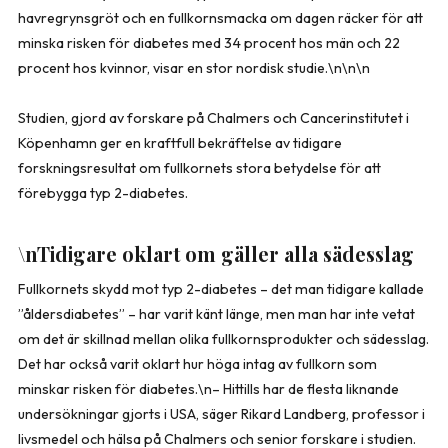
havregrynsgröt och en fullkornsmacka om dagen räcker för att
minska risken för diabetes med 34 procent hos män och 22
procent hos kvinnor, visar en stor nordisk studie.\n\n\n
Studien, gjord av forskare på Chalmers och Cancerinstitutet i
Köpenhamn ger en kraftfull bekräftelse av tidigare
forskningsresultat om fullkornets stora betydelse för att
förebygga typ 2-diabetes.
\nTidigare oklart om gäller alla sädesslag
Fullkornets skydd mot typ 2-diabetes – det man tidigare kallade
”åldersdiabetes” – har varit känt länge, men man har inte vetat
om det är skillnad mellan olika fullkornsprodukter och sädesslag.
Det har också varit oklart hur höga intag av fullkorn som
minskar risken för diabetes.\n– Hittills har de flesta liknande
undersökningar gjorts i USA, säger Rikard Landberg, professor i
livsmedel och hälsa på Chalmers och senior forskare i studien.