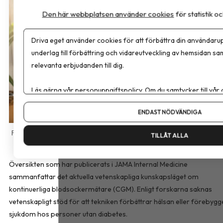
Den här webbplatsen använder cookies
för statistik 
Driva eget använder cookies för att förbättra din användarup
underlag till förbättring och vidareutveckling av hemsidan sa
relevanta erbjudanden till dig.
Läs gärna vår
personuppgiftspolicy
. Om du samtycker till vår
Om du vill ändra ditt val i efterhand hittar du den möjligheten 
ENDAST NÖDVÄNDIGA
AdobeStock
TILLÅT ALLA
Översikten som har publicerats i
JAMA Internal Medicine
sammanfattar det aktuella vetenskapliga kunskapsläget om
kontinuerliga blodsockermätare (CGM). Enligt forskarna saknas
vetenskapligt stöd för att tekniken förbättrar hälsan eller förebygg
sjukdom hos personer utan diabetes.