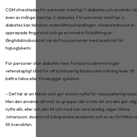
CGM utvecklades för personer med typ 1-diabetes och används i d
även av många med typ 2-diabetes. För personer med typ 2-
diabetes kan tekniken underlätta behandlingen, minska behovet av
upprepade fingerstick och ge en mindre förbättring av
långtidsblodsockret, särskilt hos personer med ökad risk för
hypoglykemi.
För personer utan diabetes fann forskarna däremot inget
vetenskapligt stöd för att kontinuerlig blodsockermätning leder till
bättre hälsa eller förebygger sjukdom.
– Det här är en teknik som gör enorm nytta för vissa patientgruppe
Men den används allt mer av grupper där vi inte vet om den gör nå
nytta alls, eller om den till och med kan vara skadlig, säger Minna
Johansson, docent vid Sahlgrenska akademin och en av författarn
till översikten.