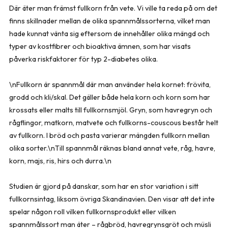
Där äter man främst fullkorn från vete. Vi ville ta reda på om det
finns skillnader mellan de olika spannmålssorterna, vilket man
hade kunnat vänta sig eftersom de innehåller olika mängd och
typer av kostfibrer och bioaktiva ämnen, som har visats
påverka riskfaktorer för typ 2-diabetes olika.
\nFullkorn är spannmål där man använder hela kornet: frövita,
grodd och kli/skal. Det gäller både hela korn och korn som har
krossats eller malts till fullkornsmjöl. Gryn, som havregryn och
rågflingor, matkorn, matvete och fullkorns-couscous består helt
av fullkorn. I bröd och pasta varierar mängden fullkorn mellan
olika sorter.\nTill spannmål räknas bland annat vete, råg, havre,
korn, majs, ris, hirs och durra.\n
Studien är gjord på danskar, som har en stor variation i sitt
fullkornsintag, liksom övriga Skandinavien. Den visar att det inte
spelar någon roll vilken fullkornsprodukt eller vilken
spannmålssort man äter – rågbröd, havregrynsgröt och müsli