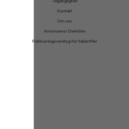
Tillgänglighet
Kontakt
Om oss
Annonsera i Dietisten
Publiceringsverktyg för tidskrifter