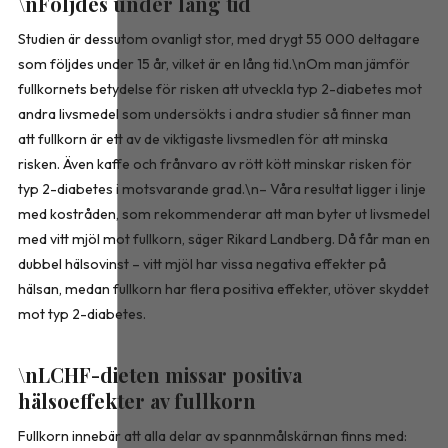
\nFöljdes under lång tid
Studien är dessutom ovanligt stor, med drygt 55 000 deltagare
som följdes under 15 år, vilket är en lång tid.\nOm man jämför
fullkornets betydelse för risken att utveckla typ 2-diabetes mot
andra livsmedel som undersökts i andra studier så finner man
att fullkorn är ett av de viktigaste livsmedlen för att minska
risken. Även kaffe och frånvaro av rött kött minskar risken för
typ 2-diabetes i motsvarande grad.\n– Våra resultat ligger i linje
med kostråden, som rekommenderar att man byter ut livsmedel
med vitt mjöl mot fullkorn, säger Rikard Landberg. Då får man en
dubbel hälsovinst – vitt mjöl har vissa negativa effekter på
hälsan, medan fullkorn har flera positiva effekter, utöver skyddet
mot typ 2-diabetes.
\nLCHF-dieten missar positiva
hälsoeffekter av fullkorn
Fullkorn innebär att alla delar av spannmålskärnan finns med: