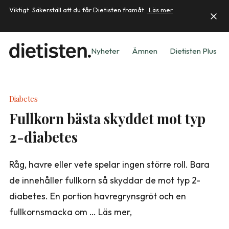
Viktigt: Säkerställ att du får Dietisten framåt.
Läs mer
Nyheter
Ämnen
Dietisten Plus
Diabetes
Fullkorn bästa skyddet mot typ
2-diabetes
Råg, havre eller vete spelar ingen större roll. Bara
de innehåller fullkorn så skyddar de mot typ 2-
diabetes. En portion havregrynsgröt och en
fullkornsmacka om … Läs mer,