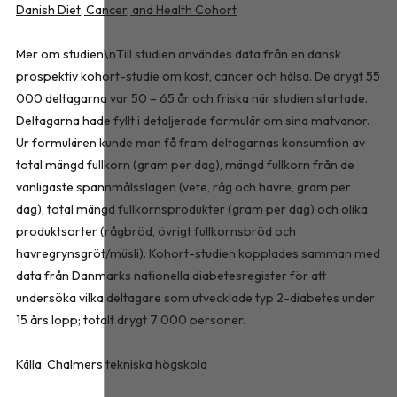
Danish Diet, Cancer, and Health Cohort
Mer om studien\nTill studien användes data från en dansk
prospektiv kohort-studie om kost, cancer och hälsa. De drygt 55
000 deltagarna var 50 – 65 år och friska när studien startade.
Deltagarna hade fyllt i detaljerade formulär om sina matvanor.
Ur formulären kunde man få fram deltagarnas konsumtion av
total mängd fullkorn (gram per dag), mängd fullkorn från de
vanligaste spannmålsslagen (vete, råg och havre, gram per
dag), total mängd fullkornsprodukter (gram per dag) och olika
produktsorter (rågbröd, övrigt fullkornsbröd och
havregrynsgröt/müsli). Kohort-studien kopplades samman med
data från Danmarks nationella diabetesregister för att
undersöka vilka deltagare som utvecklade typ 2-diabetes under
15 års lopp; totalt drygt 7 000 personer.
Källa:
Chalmers tekniska högskola