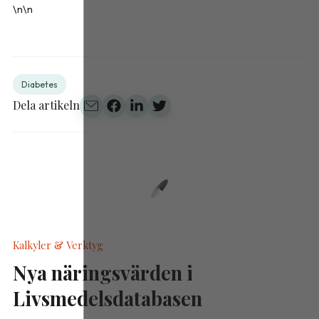
\n\n
Diabetes
Dela artikeln
Kalkyler & Verktyg
Nya näringsvärden i
Livsmedelsdatabasen