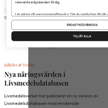
relevanta erbjudanden till dig.
Obesitas
Debatt
Läs gärna vår
personuppgiftspolicy
. Om du samtycker till vår
Dela artikeln
Om du vill ändra ditt val i efterhand hittar du den möjligheten 
ENDAST NÖDVÄNDIGA
TILLÅT ALLA
Kalkyler & Verktyg
Nya näringsvärden i
Livsmedelsdatabasen
Livsmedelsverket har publicerat en ny version av
Livsmedelsdatabasen med reviderade