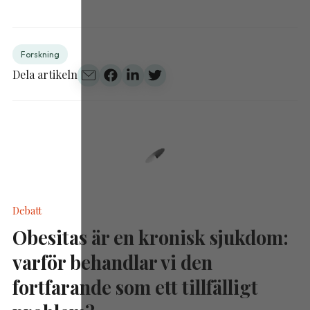
Forskning
Dela artikeln
Debatt
Obesitas är en kronisk sjukdom:
varför behandlar vi den
fortfarande som ett tillfälligt