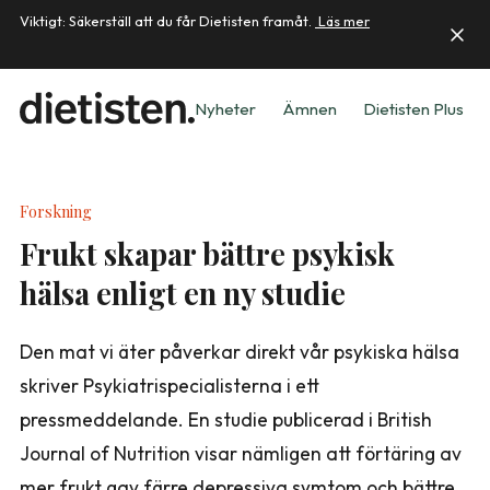
Viktigt: Säkerställ att du får Dietisten framåt.
Läs mer
Nyheter
Ämnen
Dietisten Plus
Forskning
Frukt skapar bättre psykisk
hälsa enligt en ny studie
Den mat vi äter påverkar direkt vår psykiska hälsa
skriver Psykiatrispecialisterna i ett
pressmeddelande. En studie publicerad i British
Journal of Nutrition visar nämligen att förtäring av
mer frukt gav färre depressiva symtom och bättre