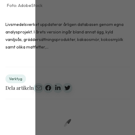
AdobeStock
Livsmedelsverket uppdaterar årligen databasen genom egna
analysprojekt. I årets version ingår bland annat ägg, kyld
vaniljsås, gräddersättningsprodukter, kakaosmör, kokosmjölk
samt olika matfetter,...
Verktyg
Dela artikeln