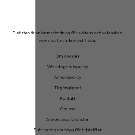
Dietisten är en branschtidning för evidens och vetenskap
inom kost, nutrition och hälsa.
Om cookies
Vår integritetspolicy
Annonspolicy
Tillgänglighet
Kontakt
Om oss
Annonsera i Dietisten
Publiceringsverktyg för tidskrifter