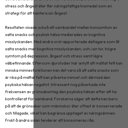
stress och ångest äter fler näringsfattiga livsmedel som en
strategi för att hantera sin ångest.
Resultaten visade också att sambandet mellan konsumtion av
salta snacks och psykisk hälsa medierades av kognitiva
misslyckanden. Med andra ord rapporterade deltagare som åt
salta snacks mer kognitiva misslyckanden, och i sin tur, högre
symtom på depression, ångest och stress samt lägre
välbefinnande. Eftersom djurstudier har antytt att mättat fett kan
minska minnesfunktionen kan det vara så att salta snacks som
är rika på mättat fett kan påverka minnet och därmed den
psykiska hälsan negativt. Intressant nog påverkade inte
frekvensen av grönsaksintag den psykiska hälsan efter att ha
kontrollerat för samband. Forskarna säger att detta kan bero
på att de grönsaker som människor äter oftast är konserverade
och tillagade, vilket kan begränsa upptaget av näringsämnen.
Frukt å andra sidan tenderar att konsumeras råa.