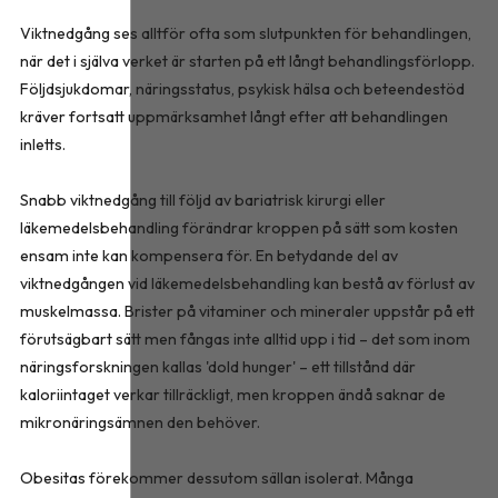
Viktnedgång ses alltför ofta som slutpunkten för behandlingen,
när det i själva verket är starten på ett långt behandlingsförlopp.
Följdsjukdomar, näringsstatus, psykisk hälsa och beteendestöd
kräver fortsatt uppmärksamhet långt efter att behandlingen
inletts.
Snabb viktnedgång till följd av bariatrisk kirurgi eller
läkemedelsbehandling förändrar kroppen på sätt som kosten
ensam inte kan kompensera för. En betydande del av
viktnedgången vid läkemedelsbehandling kan bestå av förlust av
muskelmassa. Brister på vitaminer och mineraler uppstår på ett
förutsägbart sätt men fångas inte alltid upp i tid – det som inom
näringsforskningen kallas 'dold hunger' – ett tillstånd där
kaloriintaget verkar tillräckligt, men kroppen ändå saknar de
mikronäringsämnen den behöver.
Obesitas förekommer dessutom sällan isolerat. Många