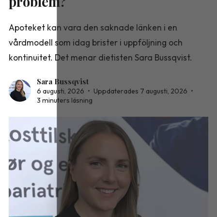
problem?
Apoteket kan vara den saknade länken i en
vårdmodell som idag brister i uppföljning och
kontinuitet. Det menar dietisten Sara Bussqvist.
Sara Bussqvist
6 augusti, 2026
•
Uppdaterades 7 augusti, 2026
•
3 minuters läsning