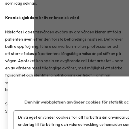
som idag saknas.
Kronisk sjukdom kräver kronisk vård
Nästa fas i obesitasvården avgörs av om vården klarar att följa
patienten även efter den första behandlingsinsatsen. Det kräver
bättre uppföljning, tätare samverkan mellan professioner och
ett större fokus på patientens långsiktiga hälsa än på siffran på
vågen. Apoteket kan spela en avgörande roll i det arbetet – som
en av vårdens mest tillgängliga aktörer, med möjlighet att stärka
följsamhet och identifiera nutritionsrisker tidigt. Först när
vårdsystemet tar ansvar för hela patientresan kan vi säga att vi
behandlar obesitas som den kroniska sjukdom den faktiskt är.
Den här webbplatsen använder cookies
för statistik 
Sara Bussqvist är leg. dietist och produktspecialist hos FitForMe,
Sverige som erbjuder kosttillskott inom överviktsvård.
Driva eget använder cookies för att förbättra din användarup
underlag till förbättring och vidareutveckling av hemsidan sa