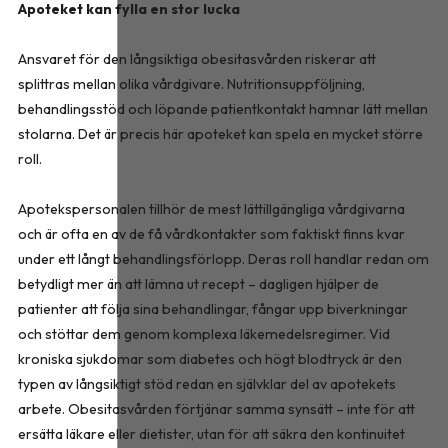
Apoteket kan fylla en stor lucka
Ansvaret för den långsiktiga obesitasvården riskerar att
splittras mellan olika vårdgivare. Nutritionsuppföljning,
behandlingsstöd och löpande patientkontakt hamnar lätt mellan
stolarna. Det är precis här apoteket kan spela en mycket större
roll.
Apotekspersonalen tillhör de mest lättillgängliga vårdgivarna
och är ofta en av de få vårdkontakter som faktiskt finns kvar
under ett långt behandlingsförlopp. Deras roll handlar redan om
betydligt mer än att lämna ut recept – dagligen hjälper de
patienter att följa sina behandlingar, fångar upp biverkningar
och stöttar dem genom komplexa läkemedelsregimer. Vid
kroniska sjukdomar som diabetes och högt blodtryck är den
typen av långsiktigt stöd redan en självklar del av apotekets
arbete. Obesitasvården förtjänar samma synsätt – inte för att
ersätta läkare eller dietister, utan för att säkra den kontinuitet