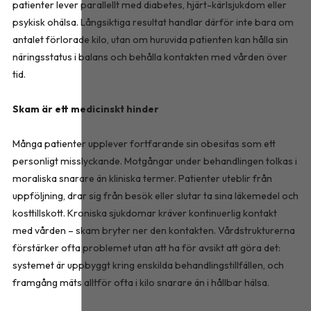
patienter lever parallellt med diabetes, hjärt-kärlsjukdom eller
psykisk ohälsa. Långsiktiga resultat handlar därför inte bara om
antalet förlorade kilo, utan om huruvida patienten kan hålla sin
näringsstatus i balans och behålla kontakten med vården över
tid.
Skam är ett medicinskt hinder
Många patienter upplever fortfarande sin obesitas som ett
personligt misslyckande. Motgångar under behandlingen tolkas i
moraliska snarare än kliniska termer. Patienter uteblir från
uppföljning, drar sig från besök eller slutar ta sina läkemedel och
kosttillskott. Kroniska sjukdomar kräver kontinuerlig kontakt
med vården – skam bryter ner den kontakten. Vårdstrukturerna
förstärker ofta problemet utan att ha för avsikt att göra det:
systemet är uppbyggt kring enskilda behandlingstillfällen, och
framgång mäts alltför ofta i kilo snarare än i hållbar hälsa.