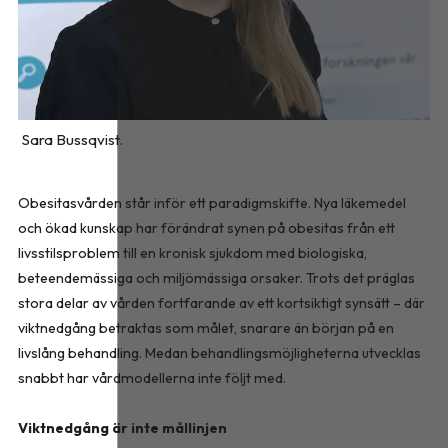
Sara Bussqvist.
Obesitasvården står inför ett paradigmskifte. Nya läkemedel
och ökad kunskap har förändrat synen på obesitas från ett
livsstilsproblem till en kronisk sjukdom med biologiska,
beteendemässiga och miljömässiga orsaker. Trots det präglas
stora delar av vården fortfarande av ett kortsiktigt synsätt – där
viktnedgång betraktas som målet, snarare än början på en
livslång behandling. Medan behandlingsmöjligheterna utvecklas
snabbt har vårdmodellerna inte följt med.
Viktnedgång är inte mållinjen