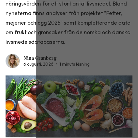
näringsvärden för ett stort antal livsmedel. Bland
nyheterna finns analyser från projektet ”Fetter,
mejerier och ägg 2025” samt kompletterande data
om frukt och grönsaker från de norska och danska
livsmedelsdatabaserna.
Nina Granberg
6 augusti, 2026
•
1 minuts läsning