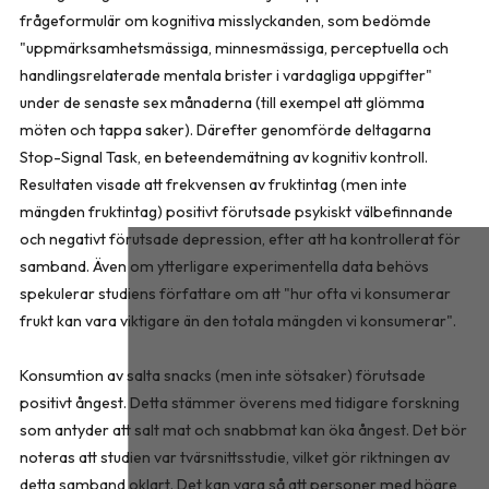
frågeformulär om kognitiva misslyckanden, som bedömde
"uppmärksamhetsmässiga, minnesmässiga, perceptuella och
handlingsrelaterade mentala brister i vardagliga uppgifter"
under de senaste sex månaderna (till exempel att glömma
möten och tappa saker). Därefter genomförde deltagarna
Stop-Signal Task, en beteendemätning av kognitiv kontroll.
Resultaten visade att frekvensen av fruktintag (men inte
mängden fruktintag) positivt förutsade psykiskt välbefinnande
och negativt förutsade depression, efter att ha kontrollerat för
samband. Även om ytterligare experimentella data behövs
spekulerar studiens författare om att "hur ofta vi konsumerar
frukt kan vara viktigare än den totala mängden vi konsumerar".
Konsumtion av salta snacks (men inte sötsaker) förutsade
positivt ångest. Detta stämmer överens med tidigare forskning
som antyder att salt mat och snabbmat kan öka ångest. Det bör
noteras att studien var tvärsnittsstudie, vilket gör riktningen av
detta samband oklart. Det kan vara så att personer med högre