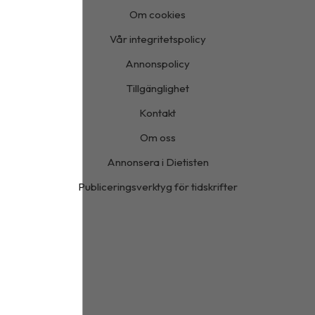
Om cookies
Vår integritetspolicy
Annonspolicy
Tillgänglighet
Kontakt
Om oss
Annonsera i Dietisten
Publiceringsverktyg för tidskrifter