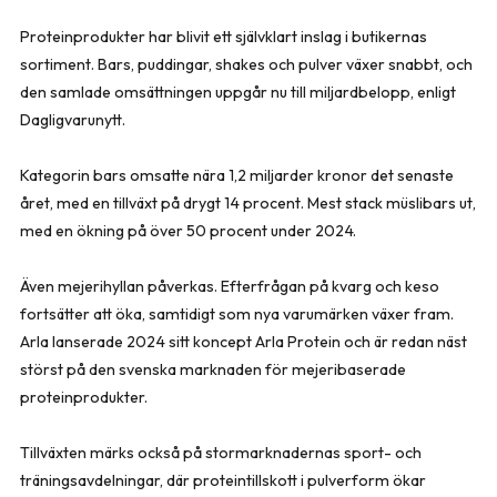
Proteinprodukter har blivit ett självklart inslag i butikernas
sortiment. Bars, puddingar, shakes och pulver växer snabbt, och
den samlade omsättningen uppgår nu till miljardbelopp, enligt
Dagligvarunytt.
Kategorin bars omsatte nära 1,2 miljarder kronor det senaste
året, med en tillväxt på drygt 14 procent. Mest stack müslibars ut,
med en ökning på över 50 procent under 2024.
Även mejerihyllan påverkas. Efterfrågan på kvarg och keso
fortsätter att öka, samtidigt som nya varumärken växer fram.
Arla lanserade 2024 sitt koncept Arla Protein och är redan näst
störst på den svenska marknaden för mejeribaserade
proteinprodukter.
Tillväxten märks också på stormarknadernas sport- och
träningsavdelningar, där proteintillskott i pulverform ökar