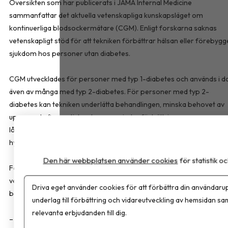
Översikten som har publicerats i
JAMA Internal Medicine
sammanfattar det aktuella vetenskapliga kunskapsläget om
kontinuerliga blodsockermätare (CGM). Enligt forskarna saknas
vetenskapligt stöd för att tekniken förbättrar hälsan eller förebygg
sjukdom hos personer utan diabetes.
CGM utvecklades för personer med typ 1-diabetes och används i d
även av många med typ 2-diabetes. För personer med typ 2-
diabetes kan tekniken underlätta behandlingen, minska behovet av
upprepade fingerstick och ge en mindre förbättring av
långtidsblodsockret, särskilt hos personer med ökad risk för
hypoglykemi.
Den här webbplatsen använder cookies
för statistik 
För personer utan diabetes fann forskarna däremot inget
vetenskapligt stöd för att kontinuerlig blodsockermätning leder till
Driva eget använder cookies för att förbättra din användarup
bättre hälsa eller förebygger sjukdom.
underlag till förbättring och vidareutveckling av hemsidan sa
relevanta erbjudanden till dig.
– Det här är en teknik som gör enorm nytta för vissa patientgruppe