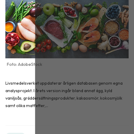
AdobeStock
Livsmedelsverket uppdaterar årligen databasen genom egna
analysprojekt. I årets version ingår bland annat ägg, kyld
vaniljsås, gräddersättningsprodukter, kakaosmör, kokosmjölk
samt olika matfetter,...