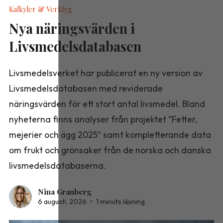
Kalkyler & Verktyg
Nya näringsvärden i
Livsmedelsdatabasen
Livsmedelsverket har publicerat en ny version av
Livsmedelsdatabasen med reviderade
näringsvärden för ett stort antal livsmedel. Bland
nyheterna finns analyser från projektet ”Fetter,
mejerier och ägg 2025” samt kompletterande data
om frukt och grönsaker från de norska och danska
livsmedelsdatabaserna.
Nina Granberg
6 augusti, 2026
•
1 minuts läsning