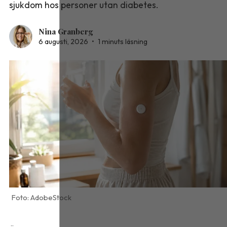
sjukdom hos personer utan diabetes.
Nina Granberg
6 augusti, 2026
•
1 minuts läsning
AdobeStock