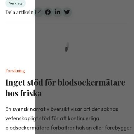
Verktyg
Dela artikeln
Forskning
Inget stöd för blodsockermätare
hos friska
En svensk narrativ översikt visar att det saknas
vetenskapligt stöd för att kontinuerliga
blodsockermätare förbättrar hälsan eller förebygger