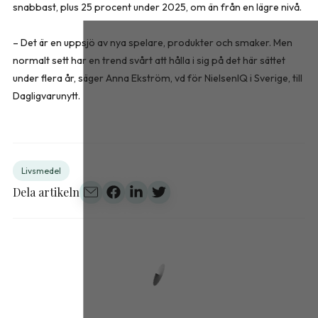
snabbast, plus 25 procent under 2025, om än från en lägre nivå.
– Det är en uppsjö av nya spelare, produkter och smaker. Men
normalt sett har en trend svårt att hålla i sig på det här sättet
under flera år, säger Anna Ekström, vd för NielsenIQ i Sverige, till
Dagligvarunytt.
Livsmedel
Dela artikeln