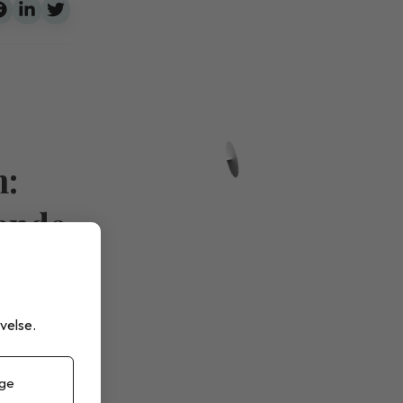
m:
rande
velse.
g brister
st.
 ge