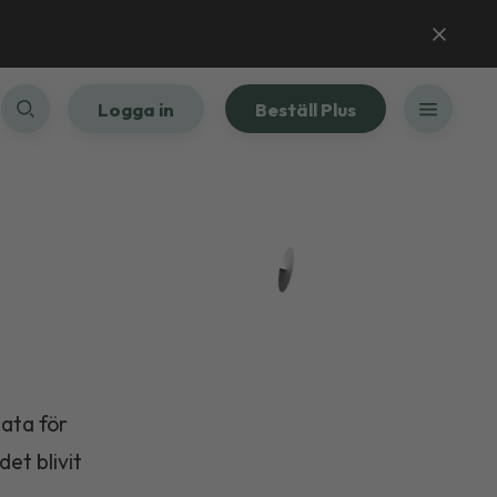
Logga in
Beställ Plus
ata för
et blivit