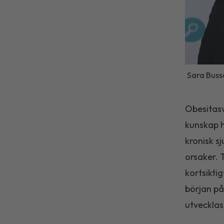
Sara Bussq
Obesitasv
kunskap h
kronisk s
orsaker. 
kortsikti
början på
utvecklas