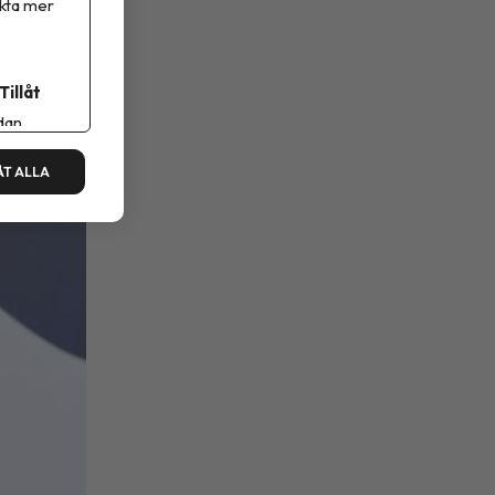
ikta mer
g
Tillåt
dan.
ÅT ALLA