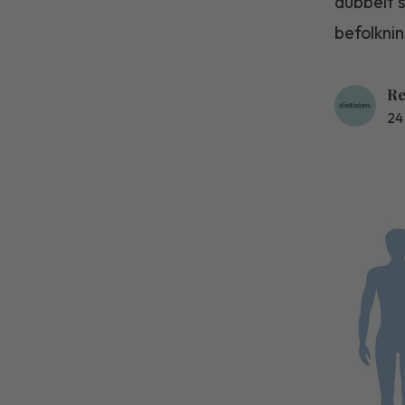
dubbelt s
befolknin
Re
24