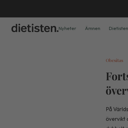
Nyheter
Ämnen
Dietisten
Obesitas
Fort
över
På Värld
övervikt 