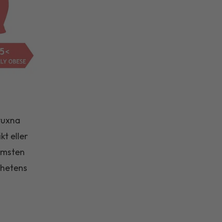
vuxna
t eller
omsten
ghetens