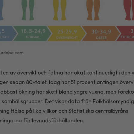
k.adobe.com
en av övervikt och fetma har ökat kontinuerligt i den 
gen sedan 80-talet. Idag har 51 procent antingen övervik
abbast ökning har skett bland yngre vuxna, men förek
la samhällsgrupper. Det visar data från Folkhälsomyndi
ing Hälsa på lika villkor och Statistiska centralbyråns
ningarna för levnadsförhållanden.