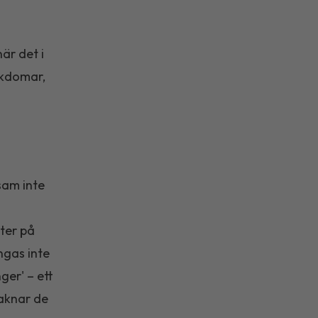
är det i
ukdomar,
sam inte
ter på
ngas inte
ger' – ett
saknar de