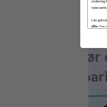
underlag t
Sa
relevanta 
6 
Läs gärna
alla
. Om d