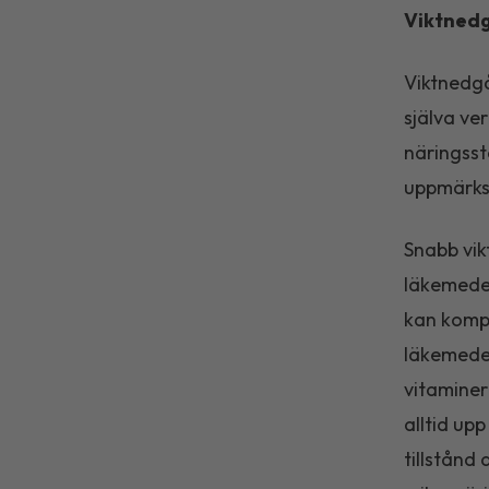
Viktnedg
Viktnedgå
själva ve
näringsst
uppmärksa
Snabb vikt
läkemedel
kan kompe
läkemedel
vitaminer
alltid up
tillstånd