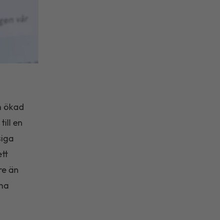
h ökad
ill en
siga
ett
re än
rna