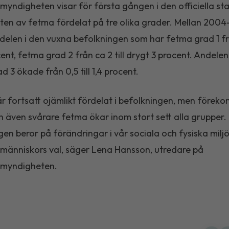
myndigheten visar för första gången i den officiella sta
en av fetma fördelat på tre olika grader. Mellan 200
elen i den vuxna befolkningen som har fetma grad 1 fr
ocent, fetma grad 2 från ca 2 till drygt 3 procent. Andel
 3 ökade från 0,5 till 1,4 procent.
r fortsatt ojämlikt fördelat i befolkningen, men förek
 även svårare fetma ökar inom stort sett alla grupper.
gen beror på förändringar i vår sociala och fysiska milj
människors val, säger Lena Hansson, utredare på
omyndigheten.