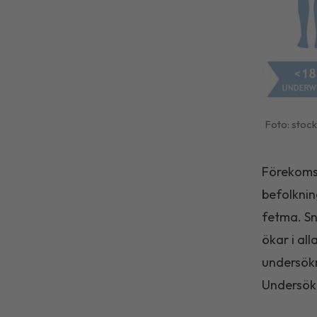
stoc
Förekomst
befolknin
fetma. Sn
ökar i al
undersökn
Undersök