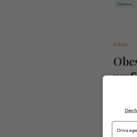
Obesitas
Debatt
Obes
varf
som 
Den h
Apoteket
i uppfölj
Driva ege