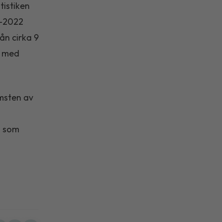
tistiken
4–2022
ån cirka 9
en med
omsten av
ö som