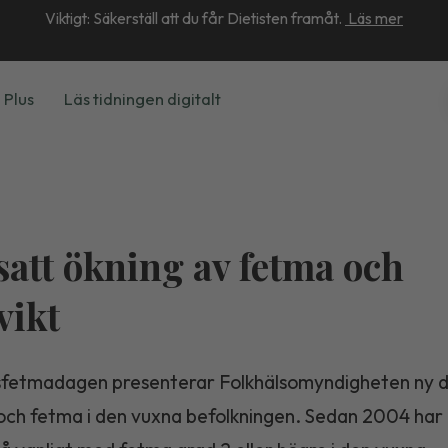
Viktigt: Säkerställ att du får Dietisten framåt.
Läs mer
 Plus
Läs tidningen digitalt
satt ökning av fetma och
vikt
sfetmadagen presenterar Folkhälsomyndigheten ny d
och fetma i den vuxna befolkningen. Sedan 2004 har d