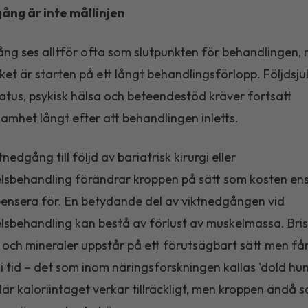
ång är inte mållinjen
ng ses alltför ofta som slutpunkten för behandlingen, n
rket är starten på ett långt behandlingsförlopp. Följdsj
atus, psykisk hälsa och beteendestöd kräver fortsatt
mhet långt efter att behandlingen inletts.
nedgång till följd av bariatrisk kirurgi eller
sbehandling förändrar kroppen på sätt som kosten en
nsera för. En betydande del av viktnedgången vid
sbehandling kan bestå av förlust av muskelmassa. Bris
 och mineraler uppstår på ett förutsägbart sätt men få
p i tid – det som inom näringsforskningen kallas 'dold hun
 där kaloriintaget verkar tillräckligt, men kroppen ändå 