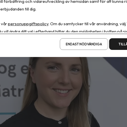
ill förbättring och vidareutveckling av hemsidan samt för att kunna r
ra Bussqvist
erbjudanden till dig.
augusti, 2026
•
Uppdaterades 7 augusti, 2026
•
3 minuters läsnin
 vår
personuppgiftspolicy
. Om du samtycker till vår användning, välj
u vill ändra ditt val i efterhand hittar du den möjligheten i botten på si
ENDAST NÖDVÄNDIGA
TILL