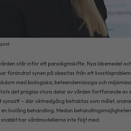
vist.
ården står inför ett paradigmskifte. Nya läkemedel oc
ar förändrat synen på obesitas från ett livsstilsproblem t
jukdom med biologiska, beteendemässiga och miljömäs
Trots det präglas stora delar av vården fortfarande av 
gt synsätt – där viktnedgång betraktas som målet, snara
 en livslång behandling. Medan behandlingsmöjlighete
 snabbt har vårdmodellerna inte följt med.