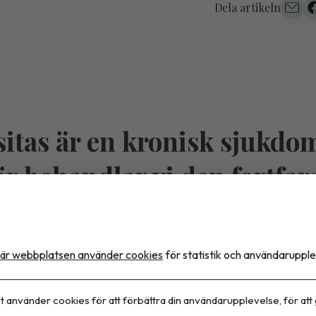
Dela artikeln
itas är en kronisk sjukdo
ör behandlar vi den fortfa
ett tillfälligt problem?
är webbplatsen använder cookies
för statistik och användarupple
 kan vara den saknade länken i en vårdmodell som ida
ning och kontinuitet. Det menar dietisten Sara Bussqvi
t använder cookies för att förbättra din användarupplevelse, för att