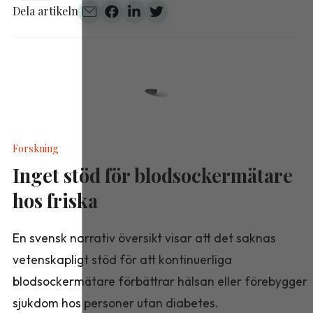
Dela artikeln
Forskning
Inget stöd för blodsockermätare
hos friska
En svensk narrativ översikt visar att det saknas
vetenskapligt stöd för att kontinuerliga
blodsockermätare förbättrar hälsan eller förebygger
sjukdom hos personer utan diabetes.