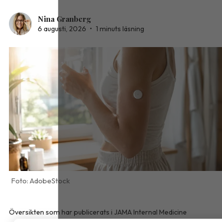
Nina Granberg
6 augusti, 2026
•
1 minuts läsning
AdobeStock
Översikten som har publicerats i
JAMA Internal Medicine