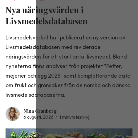
Nya näringsvärden i
Livsmedelsdatabasen
Livsmedelsverket har publicerat en ny version av
Livsmedelsdatabasen med reviderade
näringsvärden för ett stort antal livsmedel. Bland
nyheterna finns analyser från projektet ”Fetter,
mejerier och ägg 2025” samt kompletterande data
om frukt och grönsaker från de norska och danska
livsmedelsdatabaserna.
Nina Granberg
6 augusti, 2026
•
1 minuts läsning