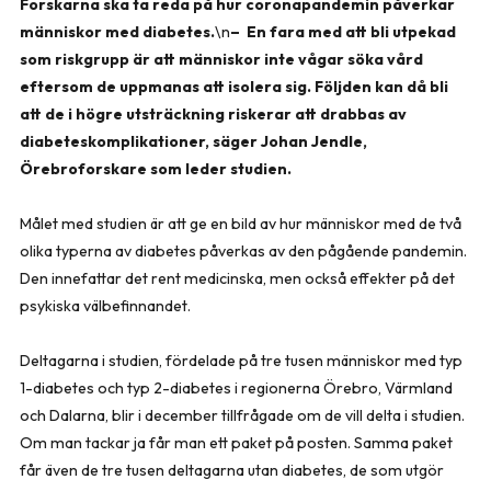
Forskarna ska ta reda på hur coronapandemin påverkar
människor med diabetes.
\n
– En fara med att bli utpekad
som riskgrupp är att människor inte vågar söka vård
eftersom de uppmanas att isolera sig. Följden kan då bli
att de i högre utsträckning riskerar att drabbas av
diabeteskomplikationer, säger Johan Jendle,
Örebroforskare som leder studien.
Målet med studien är att ge en bild av hur människor med de två
olika typerna av diabetes påverkas av den pågående pandemin.
Den innefattar det rent medicinska, men också effekter på det
psykiska välbefinnandet.
Deltagarna i studien, fördelade på tre tusen människor med typ
1-diabetes och typ 2-diabetes i regionerna Örebro, Värmland
och Dalarna, blir i december tillfrågade om de vill delta i studien.
Om man tackar ja får man ett paket på posten. Samma paket
får även de tre tusen deltagarna utan diabetes, de som utgör