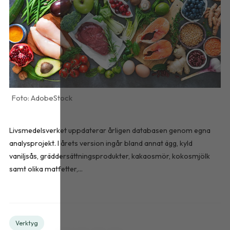
AdobeStock
Livsmedelsverket uppdaterar årligen databasen genom egna
analysprojekt. I årets version ingår bland annat ägg, kyld
vaniljsås, gräddersättningsprodukter, kakaosmör, kokosmjölk
samt olika matfetter,...
Verktyg