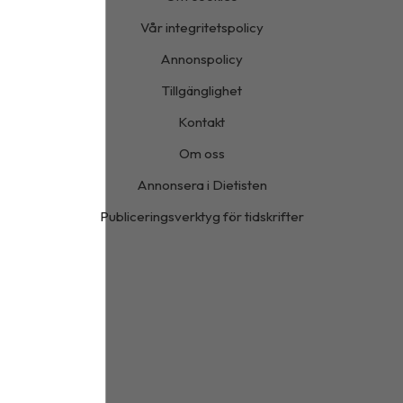
Vår integritetspolicy
Annonspolicy
Tillgänglighet
Kontakt
Om oss
Annonsera i Dietisten
Publiceringsverktyg för tidskrifter