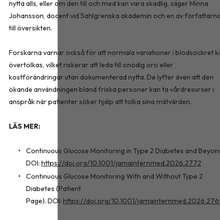
nytta alls, eller om den till och med kan vara skadlig, säger Minna
Johansson, docent vid Sahlgrenska akademin och en av författarn
till översikten.
Forskarna varnar också för att normala variationer i blodsockret k
övertolkas, vilket riskerar att leda till onödig oro eller
kostförändringar utan dokumenterad nytta. De lyfter även att den
ökande användningen bland friska personer kan ta vårdresurser i
anspråk när patienter söker hjälp att tolka sina mätvärden.
LÄS MER:
Continuous Glucose Monitoring in Type 2 Diabetes and Beyon
DOI:
https://doi.org/10.1001/jamainternmed.2026.2772
Continuous Glucose Monitoring With and Without Type 2
Diabetes (Patient
Page). DOI:
https://doi.org/10.1001/jamainternmed.2026.27