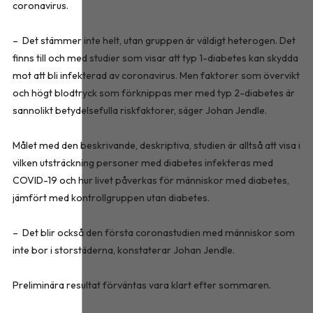
coronavirus.
– Det stämmer inte helt, utan gruppen är väldigt heterogen. Det
finns till och med studier som visar att typ 1-diabetes kan skydda
mot att bli infekterad av coronavirus. Men faktorer som övervikt
och högt blodtryck som förknippas mer med typ 2-diabetes är
sannolikt betydelsefulla riskfaktorer, säger Johan Jendle.
Målet med den beskrivande, deskriptiva, studien är alltså att visa i
vilken utsträckning personer med diabetes infekteras med
COVID-19 och hur livet påverkas för människor med diabetes,
jämfört med kontrollgruppen utan diabetes.
– Det blir också den första coronastudien med människor som
inte bor i storstäderna, konstaterar Johan Jendle.
Preliminära resultat förväntas vara klart efter sommaren.