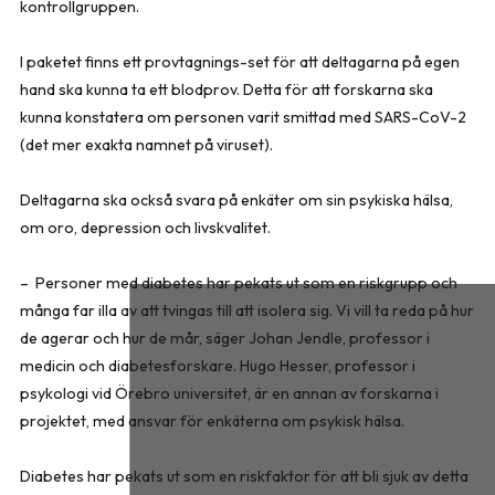
kontrollgruppen.
I paketet finns ett provtagnings-set för att deltagarna på egen
hand ska kunna ta ett blodprov. Detta för att forskarna ska
kunna konstatera om personen varit smittad med SARS-CoV-2
(det mer exakta namnet på viruset).
Deltagarna ska också svara på enkäter om sin psykiska hälsa,
om oro, depression och livskvalitet.
– Personer med diabetes har pekats ut som en riskgrupp och
många far illa av att tvingas till att isolera sig. Vi vill ta reda på hur
de agerar och hur de mår, säger Johan Jendle, professor i
medicin och diabetesforskare. Hugo Hesser, professor i
psykologi vid Örebro universitet, är en annan av forskarna i
projektet, med ansvar för enkäterna om psykisk hälsa.
Diabetes har pekats ut som en riskfaktor för att bli sjuk av detta