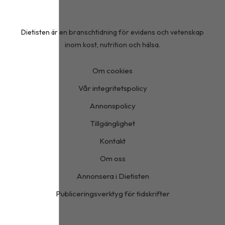
Dietisten är en branschtidning för evidens och vetenskap
inom kost, nutrition och hälsa.
Om cookies
Vår integritetspolicy
Annonspolicy
Tillgänglighet
Kontakt
Om oss
Annonsera i Dietisten
Publiceringsverktyg för tidskrifter