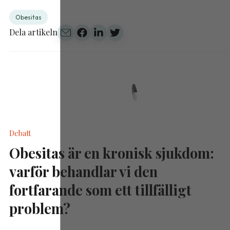
Obesitas
Dela artikeln
Debatt
Obesitas är en kronisk sjukdom:
varför behandlar vi den
fortfarande som ett tillfälligt
problem?