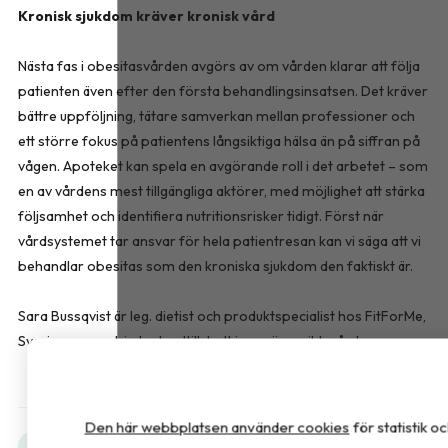
Kronisk sjukdom kräver kronisk vård
Nästa fas i obesitasvården avgörs av om vården klarar att följa
patienten även efter den första behandlingsinsatsen. Det kräver
bättre uppföljning, tätare samverkan mellan professioner och
ett större fokus på patientens långsiktiga hälsa än på siffran på
vågen. Apoteket kan spela en avgörande roll i det arbetet – som
en av vårdens mest tillgängliga aktörer, med möjlighet att stärka
följsamhet och identifiera nutritionsrisker tidigt. Först när
vårdsystemet tar ansvar för hela patientresan kan vi säga att vi
behandlar obesitas som den kroniska sjukdom den faktiskt är.
Sara Bussqvist är leg. dietist och produktspecialist hos FitForMe,
Sverige som erbjuder kosttillskott inom överviktsvård.
Den här webbplatsen använder cookies
för statistik 
Obesitas
Debatt