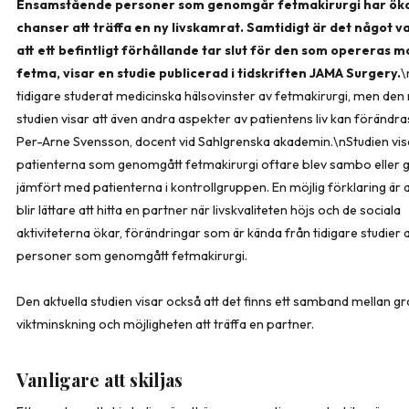
Ensamstående personer som genomgår fetmakirurgi har ök
chanser att träffa en ny livskamrat. Samtidigt är det något v
att ett befintligt förhållande tar slut för den som opereras m
fetma, visar en studie publicerad i tidskriften JAMA Surgery.
\
tidigare studerat medicinska hälsovinster av fetmakirurgi, men den
studien visar att även andra aspekter av patientens liv kan förändra
Per-Arne Svensson, docent vid Sahlgrenska akademin.\nStudien visa
patienterna som genomgått fetmakirurgi oftare blev sambo eller gi
jämfört med patienterna i kontrollgruppen. En möjlig förklaring är a
blir lättare att hitta en partner när livskvaliteten höjs och de sociala
aktiviteterna ökar, förändringar som är kända från tidigare studier 
personer som genomgått fetmakirurgi.
Den aktuella studien visar också att det finns ett samband mellan g
viktminskning och möjligheten att träffa en partner.
Vanligare att skiljas