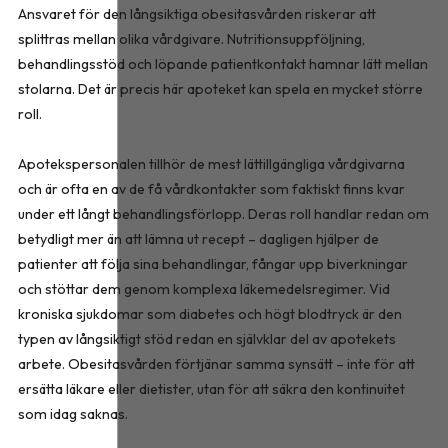
Ansvaret för den långsiktiga obesitasvården riskerar att
splittras mellan olika vårdgivare. Nutritionsuppföljning,
behandlingsstöd och löpande patientkontakt hamnar lätt mellan
stolarna. Det är precis här apoteket kan spela en mycket större
roll.
Apotekspersonalen tillhör de mest lättillgängliga vårdgivarna
och är ofta en av de få vårdkontakter som faktiskt finns kvar
under ett långt behandlingsförlopp. Deras roll handlar redan om
betydligt mer än att lämna ut recept – dagligen hjälper de
patienter att följa sina behandlingar, fångar upp biverkningar
och stöttar dem genom komplexa läkemedelsregimer. Vid
kroniska sjukdomar som diabetes och högt blodtryck är den
typen av långsiktigt stöd redan en självklar del av apotekets
arbete. Obesitasvården förtjänar samma synsätt – inte för att
ersätta läkare eller dietister, utan för att säkra den kontinuitet
som idag saknas.