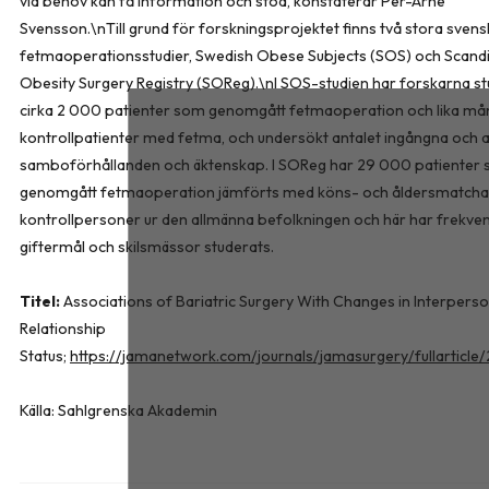
vid behov kan få information och stöd, konstaterar Per-Arne
Svensson.\nTill grund för forskningsprojektet finns två stora sven
fetmaoperationsstudier, Swedish Obese Subjects (SOS) och Scand
Obesity Surgery Registry (SOReg).\nI SOS-studien har forskarna s
cirka 2 000 patienter som genomgått fetmaoperation och lika m
kontrollpatienter med fetma, och undersökt antalet ingångna och 
samboförhållanden och äktenskap. I SOReg har 29 000 patienter
genomgått fetmaoperation jämförts med köns- och åldersmatch
kontrollpersoner ur den allmänna befolkningen och här har frekve
giftermål och skilsmässor studerats.
Titel:
Associations of Bariatric Surgery With Changes in Interperso
Relationship
Status;
https://jamanetwork.com/journals/jamasurgery/fullarticl
Källa: Sahlgrenska Akademin