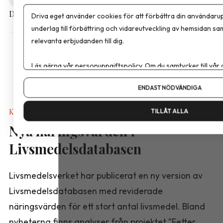
Dela artikeln
Driva eget använder cookies för att förbättra din användarup
underlag till förbättring och vidareutveckling av hemsidan sa
relevanta erbjudanden till dig.
Läs gärna vår
personuppgiftspolicy
. Om du samtycker till vår
Om du vill ändra ditt val i efterhand hittar du den möjligheten 
ENDAST NÖDVÄNDIGA
Kalkyler & Verktyg
TILLÅT ALLA
Nya näringsvärden i
Livsmedelsdatabasen
Livsmedelsverket har publicerat en ny version av
Livsmedelsdatabasen med reviderade
näringsvärden för ett stort antal livsmedel. Bland
nyheterna finns analyser från projektet ”Fetter,