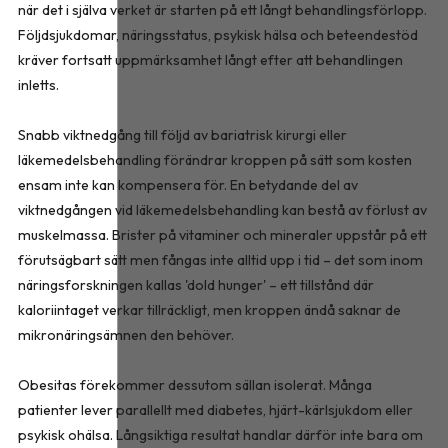
när det i själva verket är starten på ett långt behandlingsförlopp.
Följdsjukdomar, näringsstatus, psykisk hälsa och beteendestöd
kräver fortsatt uppmärksamhet långt efter att behandlingen
inletts.
Snabb viktnedgång till följd av bariatrisk kirurgi eller
läkemedelsbehandling förändrar kroppen på sätt som kosten
ensam inte kan kompensera för. En betydande del av
viktnedgången vid läkemedelsbehandling kan bestå av förlust av
muskelmassa. Brister på vitaminer och mineraler uppstår på ett
förutsägbart sätt men fångas inte alltid upp i tid – det som inom
näringsforskningen kallas 'dold hunger' – ett tillstånd där
kaloriintaget verkar tillräckligt, men kroppen ändå saknar de
mikronäringsämnen den behöver.
Obesitas förekommer dessutom sällan isolerat. Många
patienter lever parallellt med diabetes, hjärt-kärlsjukdom eller
psykisk ohälsa. Långsiktiga resultat handlar därför inte bara om