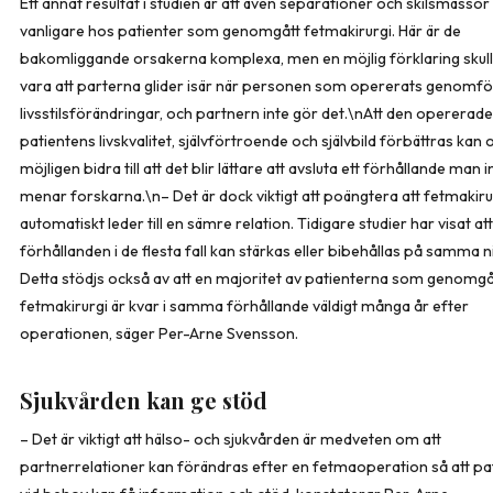
Ett annat resultat i studien är att även separationer och skilsmässor
vanligare hos patienter som genomgått fetmakirurgi. Här är de
bakomliggande orsakerna komplexa, men en möjlig förklaring skul
vara att parterna glider isär när personen som opererats genomfö
livsstilsförändringar, och partnern inte gör det.\nAtt den opererade
patientens livskvalitet, självförtroende och självbild förbättras kan
möjligen bidra till att det blir lättare att avsluta ett förhållande man int
menar forskarna.\n– Det är dock viktigt att poängtera att fetmakirur
automatiskt leder till en sämre relation. Tidigare studier har visat att
förhållanden i de flesta fall kan stärkas eller bibehållas på samma n
Detta stödjs också av att en majoritet av patienterna som genomgå
fetmakirurgi är kvar i samma förhållande väldigt många år efter
operationen, säger Per-Arne Svensson.
Sjukvården kan ge stöd
– Det är viktigt att hälso- och sjukvården är medveten om att
partnerrelationer kan förändras efter en fetmaoperation så att pa