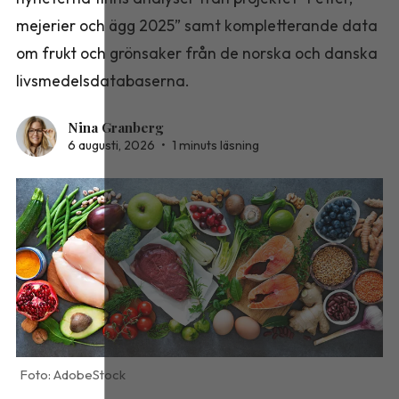
mejerier och ägg 2025” samt kompletterande data
om frukt och grönsaker från de norska och danska
livsmedelsdatabaserna.
Nina Granberg
6 augusti, 2026
•
1 minuts läsning
AdobeStock