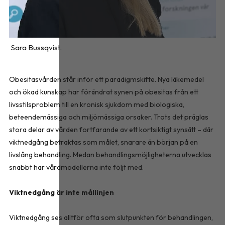
Sara Bussqvist.
Obesitasvården står inför ett paradigmskifte. Nya läkemedel
och ökad kunskap har förändrat synen på obesitas från ett
livsstilsproblem till en kronisk sjukdom med biologiska,
beteendemässiga och miljömässiga orsaker. Trots det präglas
stora delar av vården fortfarande av ett kortsiktigt synsätt – där
viktnedgång betraktas som målet, snarare än början på en
livslång behandling. Medan behandlingsmöjligheterna utvecklas
snabbt har vårdmodellerna inte följt med.
Viktnedgång är inte mållinjen
Viktnedgång ses alltför ofta som slutpunkten för behandlingen,