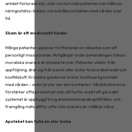
antalet förlorade kilo, utan om huruvida patienten kan hålla sin
näringsstatus i balans och behålla kontakten med vården över
tid.
Skam är ett medicinskt hinder
Många patienter upplever fortfarande sin obesitas som ett
personligt misslyckande. Motgångar under behandlingen tolkas i
moraliska snarare än kliniska termer. Patienter uteblir från
uppföljning, drar sig från besök eller slutar ta sina läkemedel och
kosttillskott. Kroniska sjukdomar kräver kontinuerlig kontakt
med vården – skam bryter ner den kontakten. Vårdstrukturerna
förstärker ofta problemet utan att ha för avsikt att göra det:
systemet är uppbyggt kring enskilda behandlingstillfällen, och
framgång mäts alltför ofta i kilo snarare än i hållbar hälsa.
Apoteket kan fylla en stor lucka