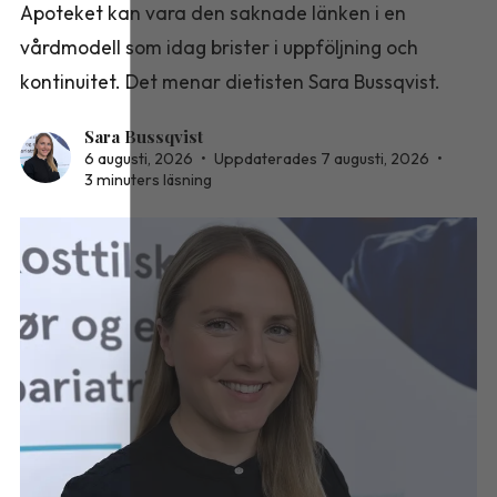
Apoteket kan vara den saknade länken i en
vårdmodell som idag brister i uppföljning och
kontinuitet. Det menar dietisten Sara Bussqvist.
Sara Bussqvist
6 augusti, 2026
•
Uppdaterades 7 augusti, 2026
•
3 minuters läsning