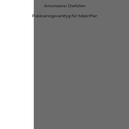
Annonsera i Dietisten
Publiceringsverktyg för tidskrifter