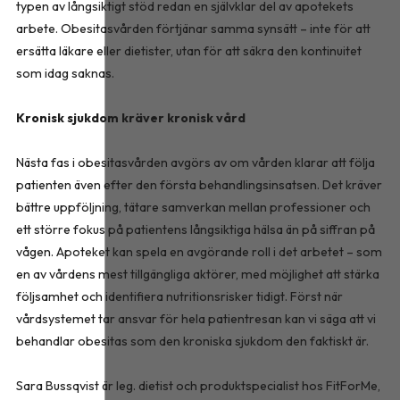
typen av långsiktigt stöd redan en självklar del av apotekets
arbete. Obesitasvården förtjänar samma synsätt – inte för att
ersätta läkare eller dietister, utan för att säkra den kontinuitet
som idag saknas.
Kronisk sjukdom kräver kronisk vård
Nästa fas i obesitasvården avgörs av om vården klarar att följa
patienten även efter den första behandlingsinsatsen. Det kräver
bättre uppföljning, tätare samverkan mellan professioner och
ett större fokus på patientens långsiktiga hälsa än på siffran på
vågen. Apoteket kan spela en avgörande roll i det arbetet – som
en av vårdens mest tillgängliga aktörer, med möjlighet att stärka
följsamhet och identifiera nutritionsrisker tidigt. Först när
vårdsystemet tar ansvar för hela patientresan kan vi säga att vi
behandlar obesitas som den kroniska sjukdom den faktiskt är.
Sara Bussqvist är leg. dietist och produktspecialist hos FitForMe,