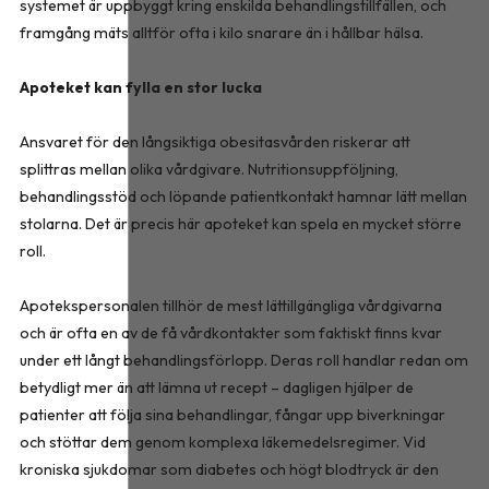
systemet är uppbyggt kring enskilda behandlingstillfällen, och
framgång mäts alltför ofta i kilo snarare än i hållbar hälsa.
Apoteket kan fylla en stor lucka
Ansvaret för den långsiktiga obesitasvården riskerar att
splittras mellan olika vårdgivare. Nutritionsuppföljning,
behandlingsstöd och löpande patientkontakt hamnar lätt mellan
stolarna. Det är precis här apoteket kan spela en mycket större
roll.
Apotekspersonalen tillhör de mest lättillgängliga vårdgivarna
och är ofta en av de få vårdkontakter som faktiskt finns kvar
under ett långt behandlingsförlopp. Deras roll handlar redan om
betydligt mer än att lämna ut recept – dagligen hjälper de
patienter att följa sina behandlingar, fångar upp biverkningar
och stöttar dem genom komplexa läkemedelsregimer. Vid
kroniska sjukdomar som diabetes och högt blodtryck är den