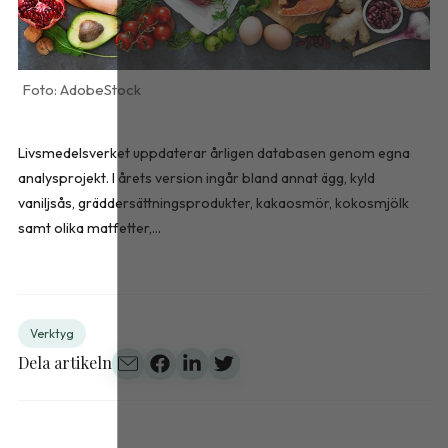
AdobeStock
Livsmedelsverket uppdaterar årligen databasen genom egna
analysprojekt. I årets version ingår bland annat ägg, kyld
vaniljsås, gräddersättningsprodukter, kakaosmör, kokosmjölk
samt olika matfetter,...
Verktyg
Dela artikeln