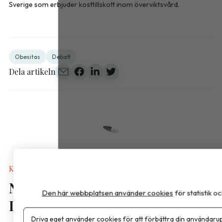
Sverige som erbjuder kosttillskott inom överviktsvård.
Obesitas
Debatt
Dela artikeln
Kalkyler & Verktyg
Nya näringsvärden i
Den här webbplatsen använder cookies
för statistik 
Livsmedelsdatabasen
Driva eget använder cookies för att förbättra din användarup