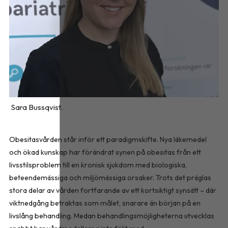
Sara Bussqvist.
Obesitasvården står inför ett paradigmskifte. Nya läkemedel
och ökad kunskap har förändrat synen på obesitas från ett
livsstilsproblem till en kronisk sjukdom med biologiska,
beteendemässiga och miljömässiga orsaker. Trots det präglas
stora delar av vården fortfarande av ett kortsiktigt synsätt – där
viktnedgång betraktas som målet, snarare än början på en
livslång behandling. Medan behandlingsmöjligheterna utvecklas