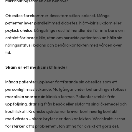
mikronäringsämnen den behöver.
Obesitas förekommer dessutom sällan isolerat. Många
patienter lever parallellt med diabetes, hjärt-kärlsjukdom eller
psykisk ohälsa. Långsiktiga resultat handlar därför inte bara om
antalet förlorade kilo, utan om huruvida patienten kan hålla sin
näringsstatus i balans och behålla kontakten med vården över
tid.
Skam är ett medicinskt hinder
Många patienter upplever fortfarande sin obesitas som ett
personligt misslyckande. Motgångar under behandlingen tolkas i
moraliska snarare än kliniska termer. Patienter uteblir från
uppföljning, drar sig från besök eller slutar ta sina läkemedel och
kosttillskott. Kroniska sjukdomar kräver kontinuerlig kontakt
med vården – skam bryter ner den kontakten. Vårdstrukturerna
förstärker ofta problemet utan att ha för avsikt att göra det: