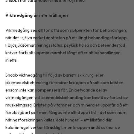
snabbt har vårdmodellerna inte följt med.
Viktnedgång är inte mållinjen
Viktnedgång ses alltför ofta som slutpunkten för behandlingen,
när det i själva verket är starten på ett långt behandlingsförlopp.
Följdsjukdomar, näringsstatus, psykisk hälsa och beteendestöd
kräver fortsatt uppmärksamhet långt efter att behandlingen
inletts.
Snabb viktnedgång till följd av bariatrisk kirurgi eller
läkemedelsbehandling förändrar kroppen på sätt som kosten
ensam inte kan kompensera för. En betydande del av
viktnedgången vid läkemedelsbehandling kan bestå av förlust av
muskelmassa. Brister på vitaminer och mineraler uppstår på ett
förutsägbart sätt men fångas inte alltid upp i tid – det som inom
näringsforskningen kallas 'dold hunger' – ett tillstånd där
kaloriintaget verkar tillräckligt, men kroppen ändå saknar de