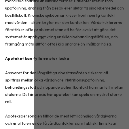
moraliska snarare än kliniska termer. Patienter uteblir från
uppföljning, drar sig från besök eller slutar ta sina läkemedel och
kosttillskott. Kroniska sjukdomar kräver kontinuerlig kontakt
med vården – skam bryter ner den kontakten. Vårdstrukturerna
förstärker ofta problemet utan att ha för avsikt att göra det:
systemet är uppbyggt kring enskilda behandlingstillfällen, och
framgång mäts alltför ofta i kilo snarare än i hållbar hälsa.
Apoteket kan fylla en stor lucka
Ansvaret för den långsiktiga obesitasvården riskerar att
splittras mellan olika vårdgivare. Nutritionsuppföljning,
behandlingsstöd och löpande patientkontakt hamnar lätt mellan
stolarna. Det är precis här apoteket kan spela en mycket större
roll.
Apotekspersonalen tillhör de mest lättillgängliga vårdgivarna
och är ofta en av de få vårdkontakter som faktiskt finns kvar