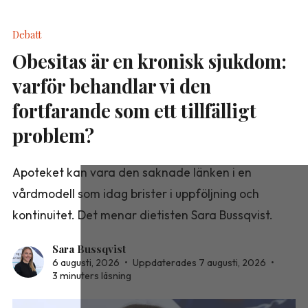
Debatt
Obesitas är en kronisk sjukdom:
varför behandlar vi den
fortfarande som ett tillfälligt
problem?
Apoteket kan vara den saknade länken i en
vårdmodell som idag brister i uppföljning och
kontinuitet. Det menar dietisten Sara Bussqvist.
Sara Bussqvist
6 augusti, 2026
•
Uppdaterades 7 augusti, 2026
•
3 minuters läsning