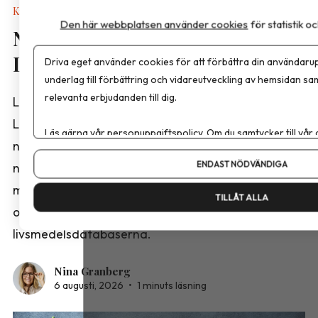
Kalkyler & Verktyg
Den här webbplatsen använder cookies
för statistik 
Nya näringsvärden i
Livsmedelsdatabasen
Driva eget använder cookies för att förbättra din användarup
underlag till förbättring och vidareutveckling av hemsidan sa
relevanta erbjudanden till dig.
Livsmedelsverket har publicerat en ny version av
Livsmedelsdatabasen med reviderade
Läs gärna vår
personuppgiftspolicy
. Om du samtycker till vår
näringsvärden för ett stort antal livsmedel. Bland
Om du vill ändra ditt val i efterhand hittar du den möjligheten 
ENDAST NÖDVÄNDIGA
nyheterna finns analyser från projektet ”Fetter,
mejerier och ägg 2025” samt kompletterande data
TILLÅT ALLA
om frukt och grönsaker från de norska och danska
livsmedelsdatabaserna.
Nina Granberg
6 augusti, 2026
•
1 minuts läsning