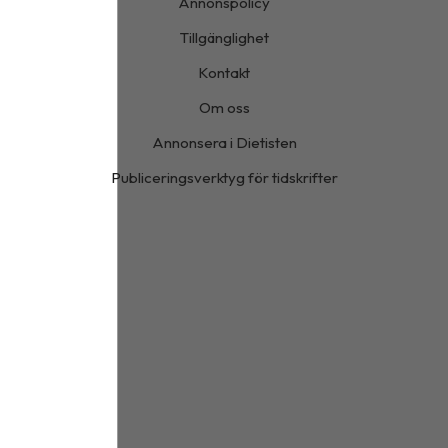
Annonspolicy
Tillgänglighet
Kontakt
Om oss
Annonsera i Dietisten
Publiceringsverktyg för tidskrifter