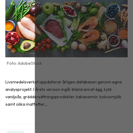
AdobeStock
Livsmedelsverket uppdaterar årligen databasen genom egna
analysprojekt. I årets version ingår bland annat ägg, kyld
vaniljsås, gräddersättningsprodukter, kakaosmör, kokosmjölk
samt olika matfetter,...