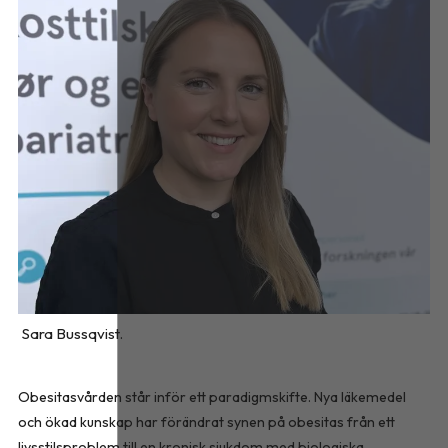
Sara Bussqvist.
Obesitasvården står inför ett paradigmskifte. Nya läkemedel
och ökad kunskap har förändrat synen på obesitas från ett
livsstilsproblem till en kronisk sjukdom med biologiska,