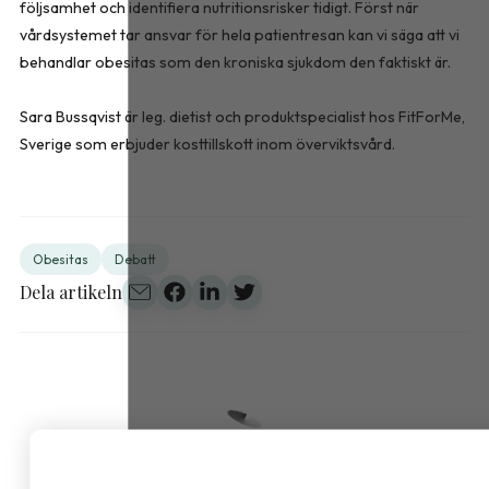
följsamhet och identifiera nutritionsrisker tidigt. Först när
vårdsystemet tar ansvar för hela patientresan kan vi säga att vi
behandlar obesitas som den kroniska sjukdom den faktiskt är.
Sara Bussqvist är leg. dietist och produktspecialist hos FitForMe,
Sverige som erbjuder kosttillskott inom överviktsvård.
Obesitas
Debatt
Dela artikeln