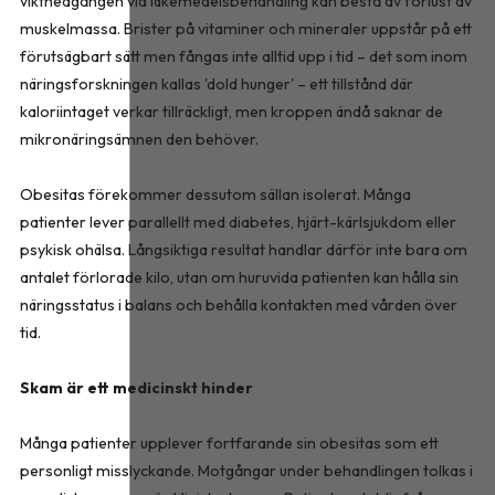
viktnedgången vid läkemedelsbehandling kan bestå av förlust av
muskelmassa. Brister på vitaminer och mineraler uppstår på ett
förutsägbart sätt men fångas inte alltid upp i tid – det som inom
näringsforskningen kallas 'dold hunger' – ett tillstånd där
kaloriintaget verkar tillräckligt, men kroppen ändå saknar de
mikronäringsämnen den behöver.
Obesitas förekommer dessutom sällan isolerat. Många
patienter lever parallellt med diabetes, hjärt-kärlsjukdom eller
psykisk ohälsa. Långsiktiga resultat handlar därför inte bara om
antalet förlorade kilo, utan om huruvida patienten kan hålla sin
näringsstatus i balans och behålla kontakten med vården över
tid.
Skam är ett medicinskt hinder
Många patienter upplever fortfarande sin obesitas som ett
personligt misslyckande. Motgångar under behandlingen tolkas i