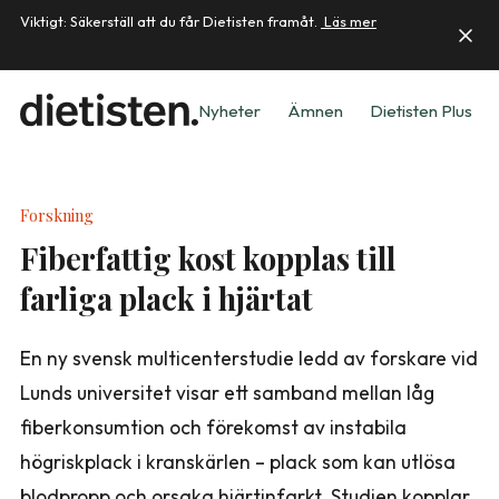
Viktigt: Säkerställ att du får Dietisten framåt.
Läs mer
Nyheter
Ämnen
Dietisten Plus
Forskning
Fiberfattig kost kopplas till
farliga plack i hjärtat
En ny svensk multicenterstudie ledd av forskare vid
Lunds universitet visar ett samband mellan låg
fiberkonsumtion och förekomst av instabila
högriskplack i kranskärlen – plack som kan utlösa
blodpropp och orsaka hjärtinfarkt. Studien kopplar