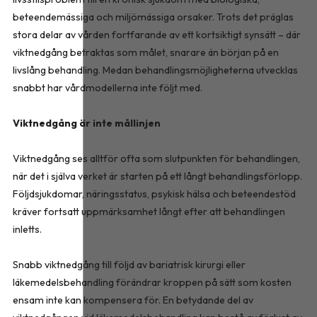
beteendemässiga och miljömässiga orsaker. Trots det präglas
stora delar av vården fortfarande av ett kortsiktigt synsätt – där
viktnedgång betraktas som målet, snarare än början på en
livslång behandling. Medan behandlingsmöjligheterna utvecklas
snabbt har vårdmodellerna inte följt med.
Viktnedgång är inte mållinjen
Viktnedgång ses alltför ofta som slutpunkten för behandlingen,
när det i själva verket är starten på ett långt behandlingsförlopp.
Följdsjukdomar, näringsstatus, psykisk hälsa och beteendestöd
kräver fortsatt uppmärksamhet långt efter att behandlingen
inletts.
Snabb viktnedgång till följd av bariatrisk kirurgi eller
läkemedelsbehandling förändrar kroppen på sätt som kosten
ensam inte kan kompensera för. En betydande del av