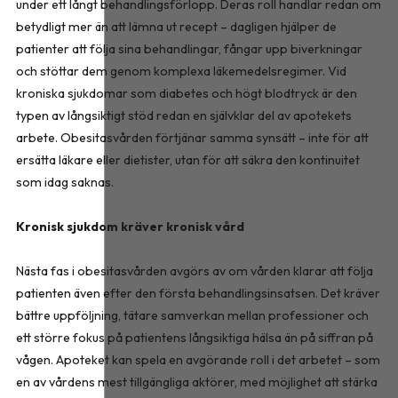
under ett långt behandlingsförlopp. Deras roll handlar redan om
betydligt mer än att lämna ut recept – dagligen hjälper de
patienter att följa sina behandlingar, fångar upp biverkningar
och stöttar dem genom komplexa läkemedelsregimer. Vid
kroniska sjukdomar som diabetes och högt blodtryck är den
typen av långsiktigt stöd redan en självklar del av apotekets
arbete. Obesitasvården förtjänar samma synsätt – inte för att
ersätta läkare eller dietister, utan för att säkra den kontinuitet
som idag saknas.
Kronisk sjukdom kräver kronisk vård
Nästa fas i obesitasvården avgörs av om vården klarar att följa
patienten även efter den första behandlingsinsatsen. Det kräver
bättre uppföljning, tätare samverkan mellan professioner och
ett större fokus på patientens långsiktiga hälsa än på siffran på
vågen. Apoteket kan spela en avgörande roll i det arbetet – som
en av vårdens mest tillgängliga aktörer, med möjlighet att stärka