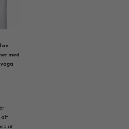
l av
oner med
rsvaga
ör
 att
osa är