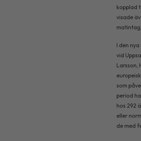
kopplad ti
visade äv
matintag,
I den nya
vid Uppsa
Larsson, 
europeiska
som påve
period ha
hos 292 ä
eller nor
de med f