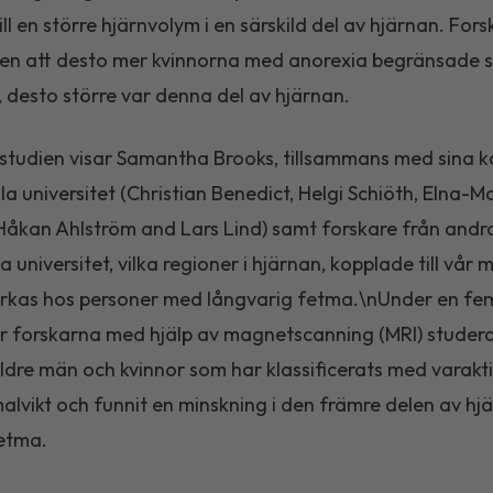
ll en större hjärnvolym i en särskild del av hjärnan. For
en att desto mer kvinnorna med anorexia begränsade s
 desto större var denna del av hjärnan.
 studien visar Samantha Brooks, tillsammans med sina k
la universitet (Christian Benedict, Helgi Schiöth, Elna-M
Håkan Ahlström and Lars Lind) samt forskare från andr
 universitet, vilka regioner i hjärnan, kopplade till vår m
rkas hos personer med långvarig fetma.\nUnder en fe
r forskarna med hjälp av magnetscanning (MRI) studer
ldre män och kvinnor som har klassificerats med varakt
malvikt och funnit en minskning i den främre delen av hj
etma.