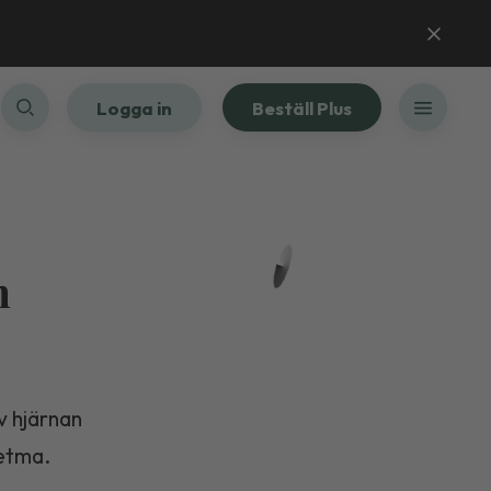
Logga in
Beställ Plus
n
av hjärnan
fetma.