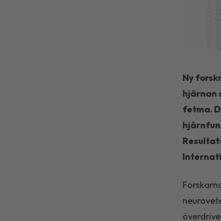
Ny forskn
hjärnan 
fetma. D
hjärnfunk
Resultat
Internati
Forskarna
neurovete
överdrive