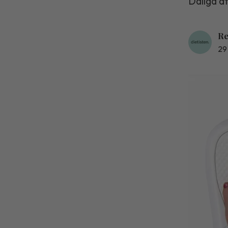
Dåliga ä
Re
29