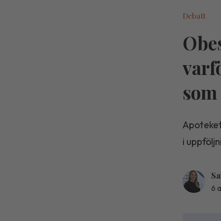
Debatt
Obes
varf
som 
Apoteket
i uppfölj
Sa
6 