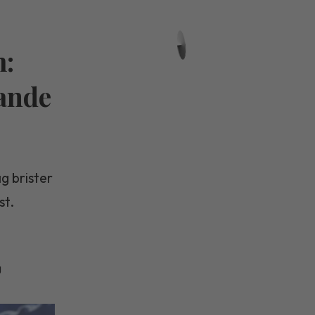
m:
rande
g brister
st.
g