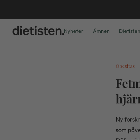
Nyheter
Ämnen
Dietisten
Obesitas
Fetm
hjär
Ny forskn
som påve