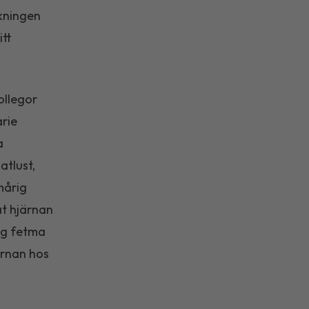
skningen
itt
ollegor
arie
a
atlust,
mårig
at hjärnan
ig fetma
ärnan hos