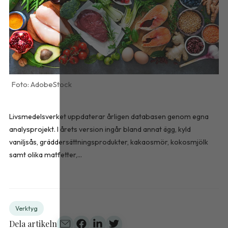
AdobeStock
Livsmedelsverket uppdaterar årligen databasen genom egna
analysprojekt. I årets version ingår bland annat ägg, kyld
vaniljsås, gräddersättningsprodukter, kakaosmör, kokosmjölk
samt olika matfetter,...
Verktyg
Dela artikeln