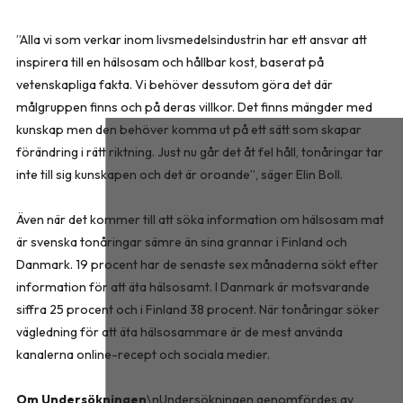
”Alla vi som verkar inom livsmedelsindustrin har ett ansvar att
inspirera till en hälsosam och hållbar kost, baserat på
vetenskapliga fakta. Vi behöver dessutom göra det där
målgruppen finns och på deras villkor. Det finns mängder med
kunskap men den behöver komma ut på ett sätt som skapar
förändring i rätt riktning. Just nu går det åt fel håll, tonåringar tar
inte till sig kunskapen och det är oroande”, säger Elin Boll.
Även när det kommer till att söka information om hälsosam mat
är svenska tonåringar sämre än sina grannar i Finland och
Danmark. 19 procent har de senaste sex månaderna sökt efter
information för att äta hälsosamt. I Danmark är motsvarande
siffra 25 procent och i Finland 38 procent. När tonåringar söker
vägledning för att äta hälsosammare är de mest använda
kanalerna online-recept och sociala medier.
Om Undersökningen
\nUndersökningen genomfördes av