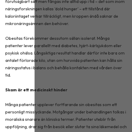
förutsägbart sätt men fångas inte alltid upp i tid – det som inom
näringsforskningen kallas 'dold hunger' – ett tillstånd där
kaloriintaget verkar tillräckligt, men kroppen ändå saknar de
mikronäringsämnen den behöver.
Obesitas förekommer dessutom sällan isolerat. Många
patienter lever parallellt med diabetes, hjärt-kärlsjukdom eller
psykisk ohälsa. Långsiktiga resultat handlar därför inte bara om
antalet förlorade kilo, utan om huruvida patienten kan hålla sin
näringsstatus i balans och behålla kontakten med vården över
tid.
Skam är ett medicinskt hinder
Många patienter upplever fortfarande sin obesitas som ett
personligt misslyckande. Motgångar under behandlingen tolkas i
moraliska snarare än kliniska termer. Patienter uteblir från
uppföljning, drar sig från besök eller slutar ta sina läkemedel och