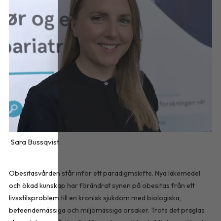
Sara Bussqvist.
Obesitasvården står inför ett paradigmskifte. Nya läkemedel
och ökad kunskap har förändrat synen på obesitas från ett
livsstilsproblem till en kronisk sjukdom med biologiska,
beteendemässiga och miljömässiga orsaker. Trots det präglas