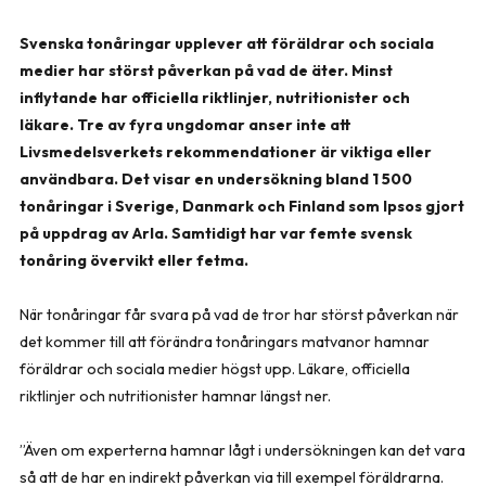
Svenska tonåringar upplever att föräldrar och sociala
medier har störst påverkan på vad de äter. Minst
inflytande har officiella riktlinjer, nutritionister och
läkare. Tre av fyra ungdomar anser inte att
Livsmedelsverkets rekommendationer är viktiga eller
användbara. Det visar en undersökning bland 1 500
tonåringar i Sverige, Danmark och Finland som Ipsos gjort
på uppdrag av Arla. Samtidigt har var femte svensk
tonåring övervikt eller fetma.
När tonåringar får svara på vad de tror har störst påverkan när
det kommer till att förändra tonåringars matvanor hamnar
föräldrar och sociala medier högst upp. Läkare, officiella
riktlinjer och nutritionister hamnar längst ner.
”Även om experterna hamnar lågt i undersökningen kan det vara
så att de har en indirekt påverkan via till exempel föräldrarna.