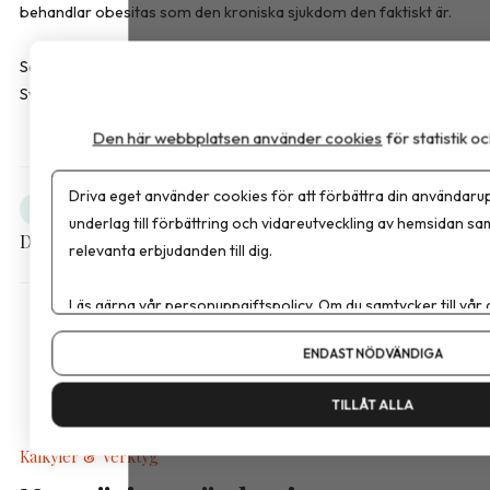
behandlar obesitas som den kroniska sjukdom den faktiskt är.
Sara Bussqvist är leg. dietist och produktspecialist hos FitForMe,
Sverige som erbjuder kosttillskott inom överviktsvård.
Den här webbplatsen använder cookies
för statistik 
Driva eget använder cookies för att förbättra din användarup
Obesitas
Debatt
underlag till förbättring och vidareutveckling av hemsidan sa
Dela artikeln
relevanta erbjudanden till dig.
Läs gärna vår
personuppgiftspolicy
. Om du samtycker till vår
Om du vill ändra ditt val i efterhand hittar du den möjligheten 
ENDAST NÖDVÄNDIGA
TILLÅT ALLA
Kalkyler & Verktyg