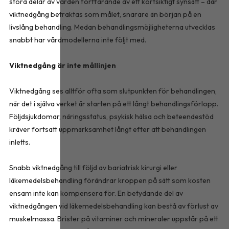
stora delar av vården fortfarande av ett kortsiktigt synsätt – där
viktnedgång betraktas som målet, snarare än början på en
livslång behandling. Medan behandlingsmöjligheterna utvecklas
snabbt har vårdmodellerna inte följt med.
Viktnedgång är inte mållinjen
Viktnedgång ses alltför ofta som slutpunkten för behandlingen,
när det i själva verket är starten på ett långt behandlingsförlopp.
Följdsjukdomar, näringsstatus, psykisk hälsa och beteendestöd
kräver fortsatt uppmärksamhet långt efter att behandlingen
inletts.
Snabb viktnedgång till följd av bariatrisk kirurgi eller
läkemedelsbehandling förändrar kroppen på sätt som kosten
ensam inte kan kompensera för. En betydande del av
viktnedgången vid läkemedelsbehandling kan bestå av förlust av
muskelmassa. Brister på vitaminer och mineraler uppstår på ett