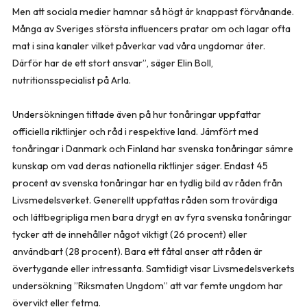
Men att sociala medier hamnar så högt är knappast förvånande.
Många av Sveriges största influencers pratar om och lagar ofta
mat i sina kanaler vilket påverkar vad våra ungdomar äter.
Därför har de ett stort ansvar”, säger Elin Boll,
nutritionsspecialist på Arla.
Undersökningen tittade även på hur tonåringar uppfattar
officiella riktlinjer och råd i respektive land. Jämfört med
tonåringar i Danmark och Finland har svenska tonåringar sämre
kunskap om vad deras nationella riktlinjer säger. Endast 45
procent av svenska tonåringar har en tydlig bild av råden från
Livsmedelsverket. Generellt uppfattas råden som trovärdiga
och lättbegripliga men bara drygt en av fyra svenska tonåringar
tycker att de innehåller något viktigt (26 procent) eller
användbart (28 procent). Bara ett fåtal anser att råden är
övertygande eller intressanta. Samtidigt visar Livsmedelsverkets
undersökning ”Riksmaten Ungdom” att var femte ungdom har
övervikt eller fetma.