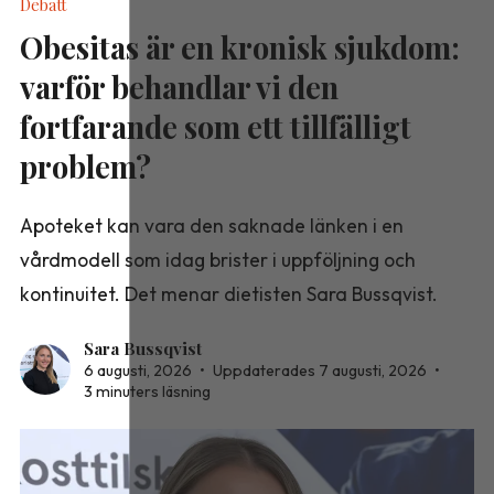
Debatt
Obesitas är en kronisk sjukdom:
varför behandlar vi den
fortfarande som ett tillfälligt
problem?
Apoteket kan vara den saknade länken i en
vårdmodell som idag brister i uppföljning och
kontinuitet. Det menar dietisten Sara Bussqvist.
Sara Bussqvist
6 augusti, 2026
•
Uppdaterades 7 augusti, 2026
•
3 minuters läsning