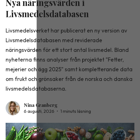
Nya näringsvärden i
Livsmedelsdatabasen
Livsmedelsverket har publicerat en ny version av
Livsmedelsdatabasen med reviderade
näringsvärden för ett stort antal livsmedel. Bland
nyheterna finns analyser från projektet ”Fetter,
mejerier och ägg 2025” samt kompletterande data
om frukt och grönsaker från de norska och danska
livsmedelsdatabaserna.
Nina Granberg
6 augusti, 2026
•
1 minuts läsning