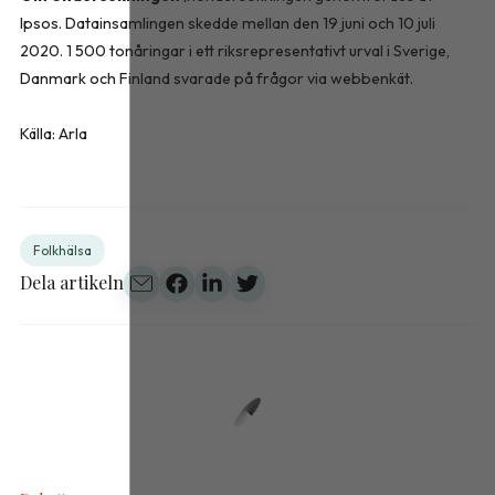
Ipsos. Datainsamlingen skedde mellan den 19 juni och 10 juli
2020. 1 500 tonåringar i ett riksrepresentativt urval i Sverige,
Danmark och Finland svarade på frågor via webbenkät.
Källa: Arla
Folkhälsa
Dela artikeln