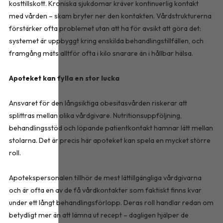
kosttillskott. Kroniska sjukdomar kräver kontinuerlig kontakt
med vården – skam bryter ner den kontakten. Vårdstrukturerna
förstärker ofta problemet utan att ha för avsikt att göra det:
systemet är uppbyggt kring enskilda behandlingstillfällen, och
framgång mäts alltför ofta i kilo snarare än i hållbar hälsa.
Apoteket kan fylla en stor lucka
Ansvaret för den långsiktiga obesitasvården riskerar att
splittras mellan olika vårdgivare. Nutritionsuppföljning,
behandlingsstöd och löpande patientkontakt hamnar lätt mellan
stolarna. Det är precis här apoteket kan spela en mycket större
roll.
Apotekspersonalen tillhör de mest lättillgängliga vårdgivarna
och är ofta en av de få vårdkontakter som faktiskt finns kvar
under ett långt behandlingsförlopp. Deras roll handlar redan om
betydligt mer än att lämna ut recept – dagligen hjälper de