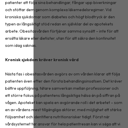
patienter att följa sina behandlingar, fångar upp biverkningar
och stöttar dem genom komplexa läkemedelsregimer. Vid
kroniska sjukdomar som diabetes och högt blodtryck är den
typen av långsiktigt stöd redan en självklar del av apotekets
arbete. Obesitasvården förtjänar samma synsätt – inte för att
ersätta läkare eller dietister, utan för att säkra den kontinuitet
som idag saknas.
Kronisk sjukdom kräver kronisk vård
Nästa fas i obesitasvården avgörs av om vården klarar att följa
patienten även efter den första behandlingsinsatsen. Det kräver
bättre uppföljning, tätare samverkan mellan professioner och
ett större fokus på patientens långsiktiga hälsa än på siffran på
vågen. Apoteket kan spela en avgörande roll i det arbetet – som
en av vårdens mest tillgängliga aktörer, med möjlighet att stärka
följsamhet och identifiera nutritionsrisker tidigt. Först när
vårdsystemet tar ansvar för hela patientresan kan vi säga att vi