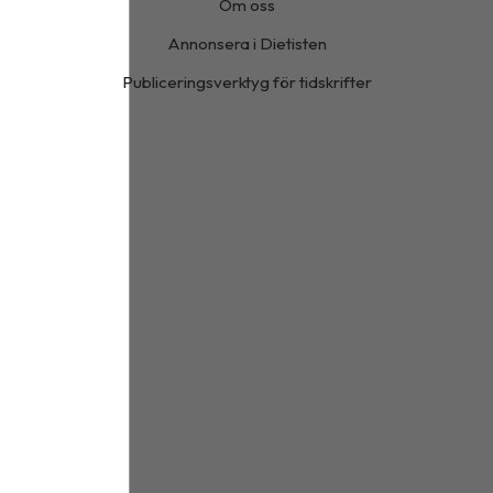
Om oss
Annonsera i Dietisten
Publiceringsverktyg för tidskrifter