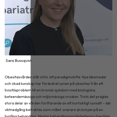
Sara Bussqvist.
Obesitasvården står inför ett paradigmskifte. Nya läkemedel
och ökad kunskap har förändrat synen på obesitas från ett
livsstilsproblem till en kronisk sjukdom med biologiska,
beteendemässiga och miljömässiga orsaker. Trots det präglas
stora delar av vården fortfarande av ett kortsiktigt synsätt – där
viktnedgång betraktas som målet, snarare än början på en
livslång behandling. Medan behandlingsmöjligheterna utvecklas