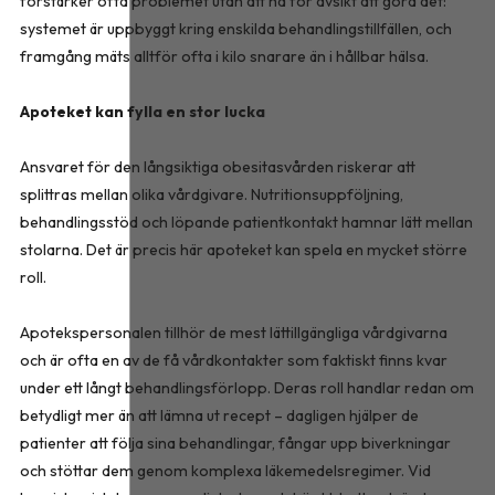
förstärker ofta problemet utan att ha för avsikt att göra det:
systemet är uppbyggt kring enskilda behandlingstillfällen, och
framgång mäts alltför ofta i kilo snarare än i hållbar hälsa.
Apoteket kan fylla en stor lucka
Ansvaret för den långsiktiga obesitasvården riskerar att
splittras mellan olika vårdgivare. Nutritionsuppföljning,
behandlingsstöd och löpande patientkontakt hamnar lätt mellan
stolarna. Det är precis här apoteket kan spela en mycket större
roll.
Apotekspersonalen tillhör de mest lättillgängliga vårdgivarna
och är ofta en av de få vårdkontakter som faktiskt finns kvar
under ett långt behandlingsförlopp. Deras roll handlar redan om
betydligt mer än att lämna ut recept – dagligen hjälper de
patienter att följa sina behandlingar, fångar upp biverkningar
och stöttar dem genom komplexa läkemedelsregimer. Vid