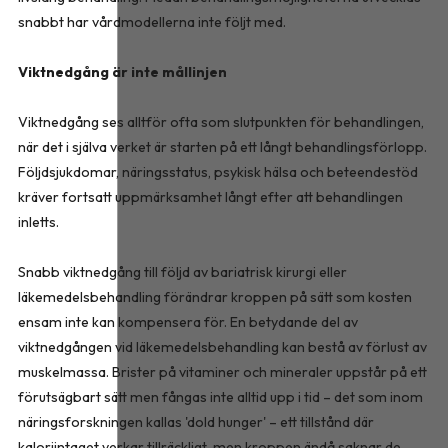
snabbt har vårdmodellerna inte följt med.
Viktnedgång är inte mållinjen
Viktnedgång ses alltför ofta som slutpunkten för behandlingen,
när det i själva verket är starten på ett långt behandlingsförlopp.
Följdsjukdomar, näringsstatus, psykisk hälsa och beteendestöd
kräver fortsatt uppmärksamhet långt efter att behandlingen
inletts.
Snabb viktnedgång till följd av bariatrisk kirurgi eller
läkemedelsbehandling förändrar kroppen på sätt som kosten
ensam inte kan kompensera för. En betydande del av
viktnedgången vid läkemedelsbehandling kan bestå av förlust av
muskelmassa. Brister på vitaminer och mineraler uppstår på ett
förutsägbart sätt men fångas inte alltid upp i tid – det som inom
näringsforskningen kallas 'dold hunger' – ett tillstånd där
kaloriintaget verkar tillräckligt, men kroppen ändå saknar de