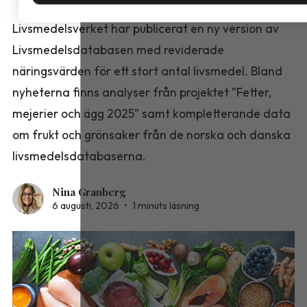
Livsmedelsverket har publicerat en ny version av
Livsmedelsdatabasen med reviderade
näringsvärden för ett stort antal livsmedel. Bland
nyheterna finns analyser från projektet ”Fetter,
mejerier och ägg 2025” samt kompletterande data
om frukt och grönsaker från de norska och danska
livsmedelsdatabaserna.
Nina Granberg
6 augusti, 2026
•
1 minuts läsning