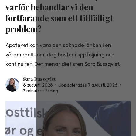
varför behandlar vi den
fortfarande som ett tillfälligt
problem?
Apoteket kan vara den saknade länken i en
vårdmodell som idag brister i uppföljning och
kontinuitet. Det menar dietisten Sara Bussqvist.
Sara Bussqvist
6 augusti, 2026
•
Uppdaterades 7 augusti, 2026
•
3 minuters läsning