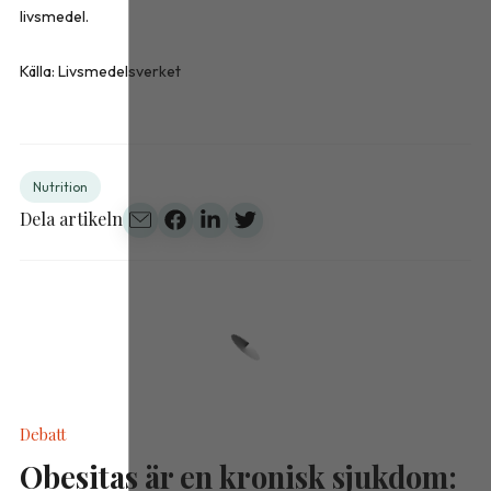
livsmedel.
Källa: Livsmedelsverket
Nutrition
Dela artikeln
Debatt
Obesitas är en kronisk sjukdom: