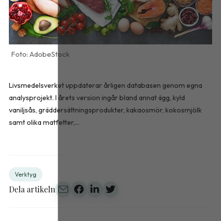
AdobeStock
Livsmedelsverket uppdaterar årligen databasen genom egna
analysprojekt. I årets version ingår bland annat ägg, kyld
vaniljsås, gräddersättningsprodukter, kakaosmör, kokosmjölk
samt olika matfetter,...
Verktyg
Dela artikeln