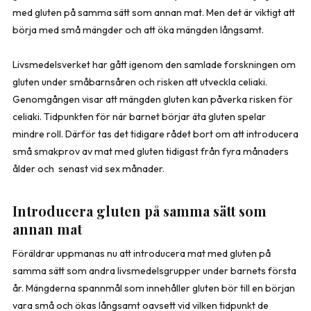
med gluten på samma sätt som annan mat. Men det är viktigt att
börja med små mängder och att öka mängden långsamt.
Livsmedelsverket har gått igenom den samlade forskningen om
gluten under småbarnsåren och risken att utveckla celiaki.
Genomgången visar att mängden gluten kan påverka risken för
celiaki. Tidpunkten för när barnet börjar äta gluten spelar
mindre roll. Därför tas det tidigare rådet bort om att introducera
små smakprov av mat med gluten tidigast från fyra månaders
ålder och senast vid sex månader.
Introducera gluten på samma sätt som
annan mat
Föräldrar uppmanas nu att introducera mat med gluten på
samma sätt som andra livsmedelsgrupper under barnets första
år. Mängderna spannmål som innehåller gluten bör till en början
vara små och ökas långsamt oavsett vid vilken tidpunkt de