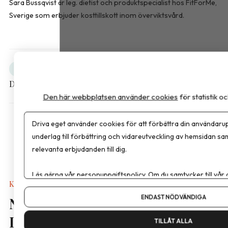
Sara Bussqvist är leg. dietist och produktspecialist hos FitForMe,
Sverige som erbjuder kosttillskott inom överviktsvård.
Obesitas
Debatt
Dela artikeln
Den här webbplatsen använder cookies
för statistik 
Driva eget använder cookies för att förbättra din användarup
underlag till förbättring och vidareutveckling av hemsidan sa
relevanta erbjudanden till dig.
Läs gärna vår
personuppgiftspolicy
. Om du samtycker till vår
Kalkyler & Verktyg
Om du vill ändra ditt val i efterhand hittar du den möjligheten 
ENDAST NÖDVÄNDIGA
Nya näringsvärden i
Livsmedelsdatabasen
TILLÅT ALLA