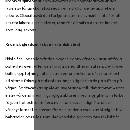
kroniska sjukdomar som diabetes och högt blodtryck är den
typen av långsiktigt stöd redan en självklar del av apotekets
arbete. Obesitasvården förtjänar samma synsätt – inte för att
ersätta läkare eller dietister, utan för att säkra den kontinuitet
som idag saknas.
Kronisk sjukdom kräver kronisk vård
Nästa fas i obesitasvården avgörs av om vården klarar att följa
patienten även efter den första behandlingsinsatsen. Det kräver
bättre uppföljning, tätare samverkan mellan professioner och
ett större fokus på patientens långsiktiga hälsa än på siffran på
vågen. Apoteket kan spela en avgörande roll i det arbetet – som
en av vårdens mest tillgängliga aktörer, med möjlighet att stärka
följsamhet och identifiera nutritionsrisker tidigt. Först när
vårdsystemet tar ansvar för hela patientresan kan vi säga att vi
behandlar obesitas som den kroniska sjukdom den faktiskt är.