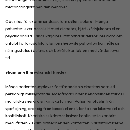
mikronäringsämnen den behöver.
Obesitas förekommer dessutom sällan isolerat. Många
patienter lever parallellt med diabetes, hjärt-kärlsjukdom eller
psykisk ohälsa. Långsiktiga resultat handlar därför inte bara om
antalet förlorade kilo, utan om huruvida patienten kan hålla sin
näringsstatus i balans och behålla kontakten med vården över
tid.
Skam är ett medicinskt hinder
Många patienter upplever fortfarande sin obesitas som ett
personligt misslyckande. Motgångar under behandlingen tolkas i
moraliska snarare än kliniska termer. Patienter uteblir från
uppföljning, drar sig från besök eller slutar ta sina läkemedel och
kosttillskott. Kroniska sjukdomar kräver kontinuerlig kontakt
med vården – skam bryter ner den kontakten. Vårdstrukturerna