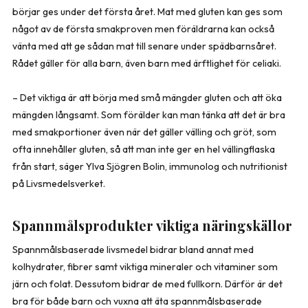
börjar ges under det första året. Mat med gluten kan ges som
något av de första smakproven men föräldrarna kan också
vänta med att ge sådan mat till senare under spädbarnsåret.
Rådet gäller för alla barn, även barn med ärftlighet för celiaki.
– Det viktiga är att börja med små mängder gluten och att öka
mängden långsamt. Som förälder kan man tänka att det är bra
med smakportioner även när det gäller välling och gröt, som
ofta innehåller gluten, så att man inte ger en hel vällingflaska
från start, säger Ylva Sjögren Bolin, immunolog och nutritionist
på Livsmedelsverket.
Spannmålsprodukter viktiga näringskällor
Spannmålsbaserade livsmedel bidrar bland annat med
kolhydrater, fibrer samt viktiga mineraler och vitaminer som
järn och folat. Dessutom bidrar de med fullkorn. Därför är det
bra för både barn och vuxna att äta spannmålsbaserade