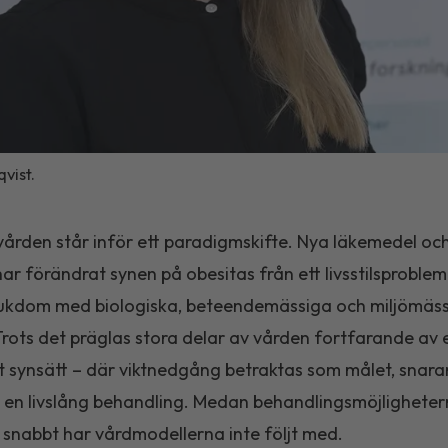
vist.
ården står inför ett paradigmskifte. Nya läkemedel oc
ar förändrat synen på obesitas från ett livsstilsproblem t
jukdom med biologiska, beteendemässiga och miljömäs
Trots det präglas stora delar av vården fortfarande av 
gt synsätt – där viktnedgång betraktas som målet, snara
 en livslång behandling. Medan behandlingsmöjlighete
 snabbt har vårdmodellerna inte följt med.