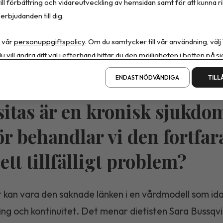
ill förbättring och vidareutveckling av hemsidan samt för att kunna r
erbjudanden till dig.
Dela artikeln
 vår
personuppgiftspolicy
. Om du samtycker till vår användning, välj
u vill ändra ditt val i efterhand hittar du den möjligheten i botten på si
ENDAST NÖDVÄNDIGA
TILL
itas är en kronisk sjukdo
ör behandlar vi den fortfa
ett tillfälligt problem?
 kan vara den saknade länken i en vårdmodell som ida
ning och kontinuitet. Det menar dietisten Sara Bussqvi