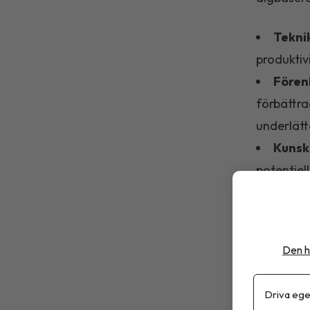
Tekni
produktiv
Fören
förbättra
underlätt
Kunsk
potentiel
näringsv
Markn
andra anv
Den h
efterfråg
Driva ege