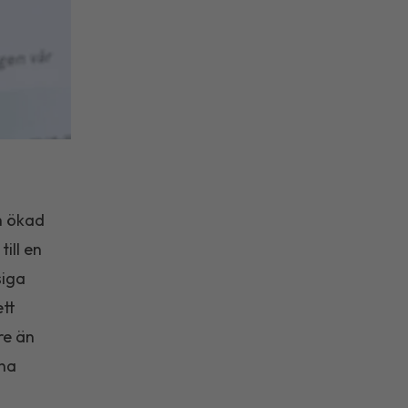
h ökad
ill en
siga
ett
re än
rna