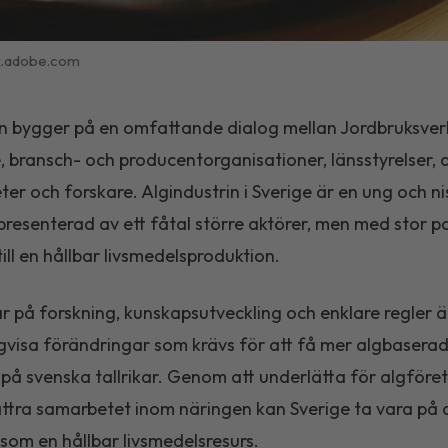
k.adobe.com
 bygger på en omfattande dialog mellan Jordbruksver
, bransch- och producentorganisationer, länsstyrelser, 
er och forskare. Algindustrin i Sverige är en ung och n
epresenterad av ett fåtal större aktörer, men med stor p
till en hållbar livsmedelsproduktion.
r på forskning, kunskapsutveckling och enklare regler 
gvisa förändringar som krävs för att få mer algbasera
 på svenska tallrikar. Genom att underlätta för algföre
ttra samarbetet inom näringen kan Sverige ta vara på 
 som en hållbar livsmedelsresurs.