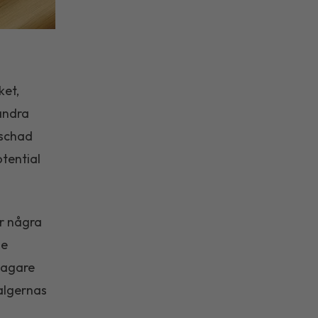
ket,
andra
ischad
otential
är några
de
tagare
algernas