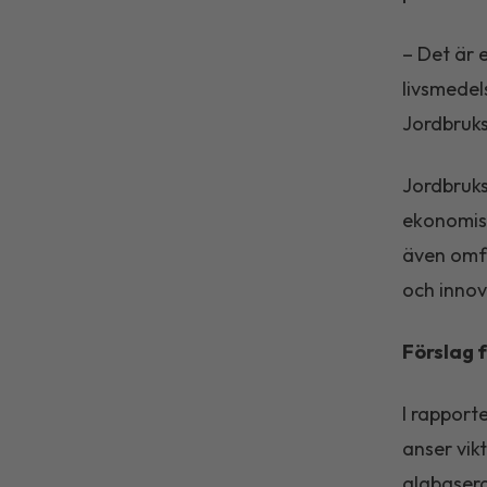
– Det är 
livsmedel
Jordbruks
Jordbruks
ekonomisk
även omfa
och innov
Förslag f
I rapport
anser vik
algbasera