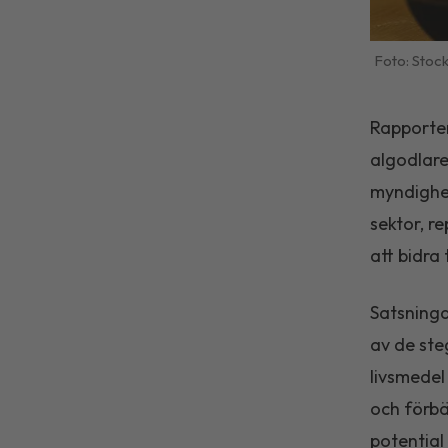
Stoc
Rapporten
algodlare
myndighet
sektor, r
att bidra 
Satsninga
av de ste
livsmedel
och förbä
potential