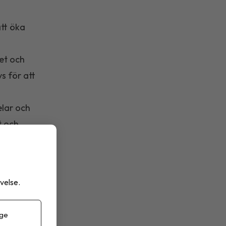
att öka
ket och
s för att
elar och
t och
ls- och
tark
velse.
 ge