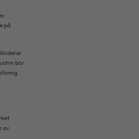
es
re på
nkluderar
ustrin bör
sföring
rket
n av