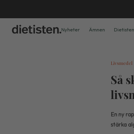
Nyheter
Ämnen
Dietisten
Livsmedel
Så s
livs
En ny rap
stärka al