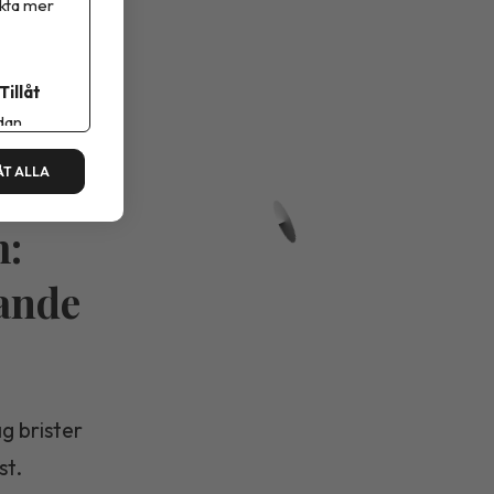
ikta mer
Tillåt
dan.
ÅT ALLA
m:
rande
g brister
st.