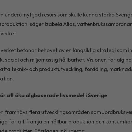
en underutnyttjad resurs som skulle kunna stärka Sverig
sproduktion, säger Izabela Alias, vattenbrukssamordna
verket.
verket betonar behovet av en långsiktig strategi som i
, social och miljömässig hållbarhet. Visionen för algind
tta teknik- och produktutveckling, förädling, marknad
ation.
ör att öka algbaserade livsmedel i Sverige
en framhävs flera utvecklingsområden som Jordbruksve
tiga för att främja en hållbar produktion och konsumtio
de produkter. Förslagen inkluderar: