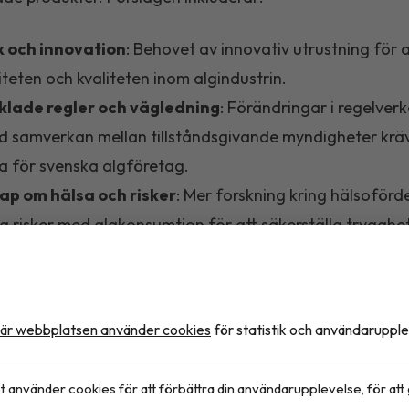
k och innovation
: Behovet av innovativ utrustning för 
iteten och kvaliteten inom algindustrin.
klade regler och vägledning
: Förändringar i regelver
d samverkan mellan tillståndsgivande myndigheter kräv
a för svenska algföretag.
ap om hälsa och risker
: Mer forskning kring hälsoförd
la risker med algkonsumtion för att säkerställa trygghe
ärde för konsumenterna.
adsutveckling
: Bredare marknader för både livsmede
ändningsområden för alger behövs för att skapa en s
är webbplatsen använder cookies
för statistik och användarupple
an.
t använder cookies för att förbättra din användarupplevelse, för att