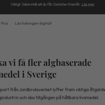
Viktigt: Säkerställ att du får Dietisten framåt.
Läs mer
 Plus
Läs tidningen digitalt
ka vi få fler algbaserade
medel i Sverige
port från Jordbruksverket lyfter fram viktiga åtgärde
gindustrin och öka tillgången på hållbara livsmedel.