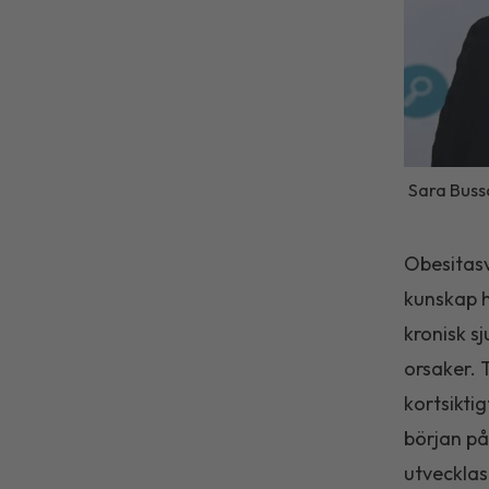
Sara Bussq
Obesitasv
kunskap h
kronisk s
orsaker. 
kortsikti
början på
utvecklas