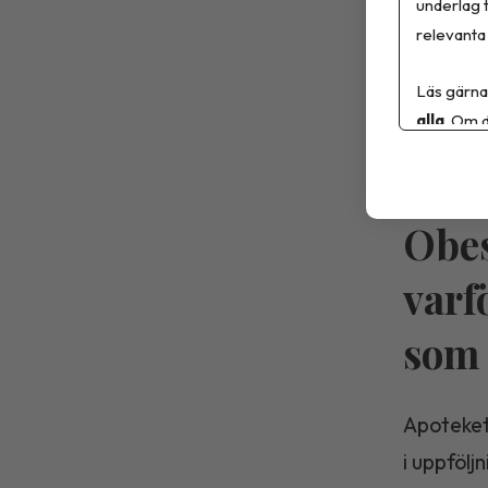
underlag t
relevanta 
Livsmedel
Läs gärna
alla
. Om d
Debatt
Obes
varf
som 
Apoteket
i uppfölj