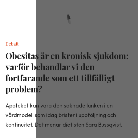
Debatt
Obesitas är en kronisk sjukdom:
varför behandlar vi den
fortfarande som ett tillfälligt
problem?
Apoteket kan vara den saknade länken i en
vårdmodell som idag brister i uppföljning och
kontinuitet. Det menar dietisten Sara Bussqvist.