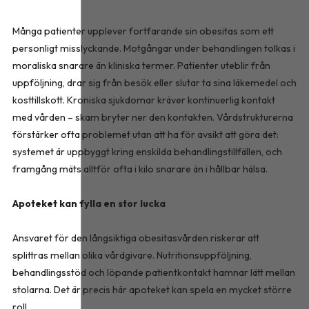
Många patienter upplever fortfarande sin obesitas som ett
personligt misslyckande. Motgångar under behandlingen tolkas i
moraliska snarare än kliniska termer. Patienter uteblir från
uppföljning, drar sig från besök eller slutar ta sina läkemedel och
kosttillskott. Kroniska sjukdomar kräver kontinuerlig kontakt
med vården – skam bryter ner den kontakten. Vårdstrukturerna
förstärker ofta problemet utan att ha för avsikt att göra det:
systemet är uppbyggt kring enskilda behandlingstillfällen, och
framgång mäts alltför ofta i kilo snarare än i hållbar hälsa.
Apoteket kan fylla en stor lucka
Ansvaret för den långsiktiga obesitasvården riskerar att
splittras mellan olika vårdgivare. Nutritionsuppföljning,
behandlingsstöd och löpande patientkontakt hamnar lätt mellan
stolarna. Det är precis här apoteket kan spela en mycket större
roll.