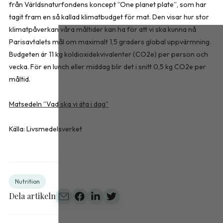
från Världsnaturfondens koncept ”One planet plate”, som har
tagit fram en så kallad klimatbudget för mat. Den visar hur stor
klimatpåverkan våra måltider kan ha för att vi ska kunna nå
Parisavtalets mål om maximalt 1,5 graders global uppvärmning.
Budgeten är 11 kg koldioxidekvivalenter (CO2e) per person och
vecka. För en lunch eller middag blir det i snitt 0,5 kg CO2e per
måltid.
Matsedeln ”Vad ska vi äta i dag”
Källa: Livsmedelsverket
Nutrition
Dela artikeln