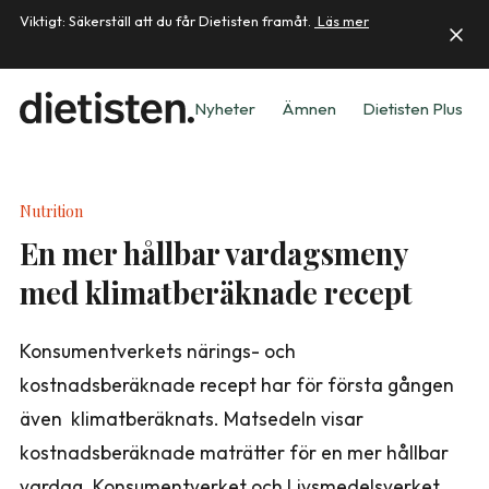
Viktigt: Säkerställ att du får Dietisten framåt.
Läs mer
Nyheter
Ämnen
Dietisten Plus
Nutrition
En mer hållbar vardagsmeny
med klimatberäknade recept
Konsumentverkets närings- och
kostnadsberäknade recept har för första gången
även klimatberäknats. Matsedeln visar
kostnadsberäknade maträtter för en mer hållbar
vardag. Konsumentverket och Livsmedelsverket