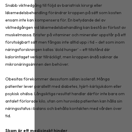
Snabb viktnedgång till följd av bariatrisk kirurgi eller
läkemedelsbehandling förändrar kroppen på sätt som kosten
ensam inte kan kompensera för. En betydande del av
viktnedgången vid läkemedelsbehandling kan bestå av förlust av
muskelmassa. Brister på vitaminer och mineraler uppstår på ett
förutsägbart sätt men fångas inte alltid upp i tid – det som inom
näringsforskningen kallas 'dold hunger' – ett tillstånd där
kaloriintaget verkar tillräckligt, men kroppen ändå saknar de
mikronäringsämnen den behöver.
Obesitas förekommer dessutom sällan isolerat. Många
patienter lever parallellt med diabetes, hjärt-kärlsjukdom eller
psykisk ohälsa. Långsiktiga resultat handlar därför inte bara om
antalet förlorade kilo, utan om huruvida patienten kan hålla sin
näringsstatus i balans och behålla kontakten med vården över
tid.
Skam är ett medicinskt hinder