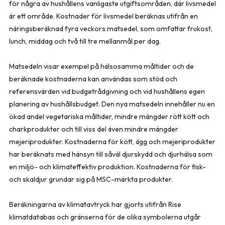
för några av hushållens vanligaste utgiftsområden, där livsmedel
är ett område. Kostnader för livsmedel beräknas utifrån en
näringsberäknad fyra veckors matsedel, som omfattar frukost,
lunch, middag och två till tre mellanmål per dag.
Matsedeln visar exempel på hälsosamma måltider och de
beräknade kostnaderna kan användas som stöd och
referensvärden vid budgetrådgivning och vid hushållens egen
planering av hushållsbudget. Den nya matsedeln innehåller nu en
ökad andel vegetariska måltider, mindre mängder rött kött och
charkprodukter och till viss del även mindre mängder
mejeriprodukter. Kostnaderna för kött, ägg och mejeriprodukter
har beräknats med hänsyn till såväl djurskydd och djurhälsa som
en miljö- och klimateffektiv produktion. Kostnaderna för fisk-
och skaldjur grundar sig på MSC-märkta produkter.
Beräkningarna av klimatavtryck har gjorts utifrån Rise
klimatdatabas och gränserna för de olika symbolerna utgår