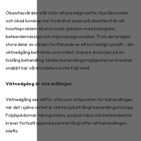
Obesitasvården står inför ett paradigmskifte. Nya läkemedel
och ökad kunskap har förändrat synen på obesitas från ett
livsstilsproblem till en kronisk sjukdom med biologiska,
beteendemässiga och miljömässiga orsaker. Trots det präglas
stora delar av vården fortfarande av ett kortsiktigt synsätt – där
viktnedgång betraktas som målet, snarare än början på en
livslång behandling. Medan behandlingsmöjligheterna utvecklas
snabbt har vårdmodellerna inte följt med.
Viktnedgång är inte mållinjen
Viktnedgång ses alltför ofta som slutpunkten för behandlingen,
när det i själva verket är starten på ett långt behandlingsförlopp.
Följdsjukdomar, näringsstatus, psykisk hälsa och beteendestöd
kräver fortsatt uppmärksamhet långt efter att behandlingen
inletts.