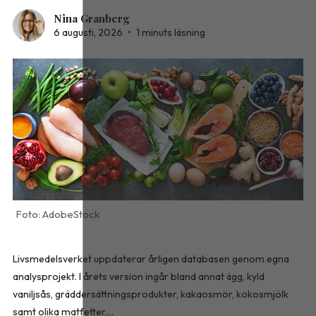
Nina Granberg
6 augusti, 2026
•
1 minuts läsning
AdobeStock
Livsmedelsverket uppdaterar årligen databasen genom egna
analysprojekt. I årets version ingår bland annat ägg, kyld
vaniljsås, gräddersättningsprodukter, kakaosmör, kokosmjölk
samt olika matfetter,...