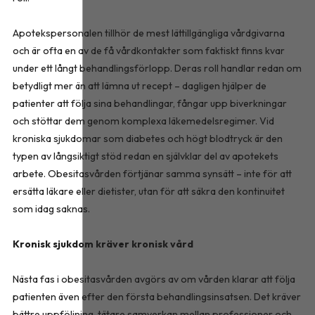
Apotekspersonalen tillhör de mest lättillgängliga vårdgivarna
och är ofta en av de få vårdkontakter som faktiskt finns kvar
under ett långt behandlingsförlopp. Deras roll handlar redan om
betydligt mer än att lämna ut recept – dagligen hjälper de
patienter att följa sina behandlingar, fångar upp biverkningar
och stöttar dem genom komplexa läkemedelsregimer. Vid
kroniska sjukdomar som diabetes och högt blodtryck är den
typen av långsiktigt stöd redan en självklar del av apotekets
arbete. Obesitasvården förtjänar samma synsätt – inte för att
ersätta läkare eller dietister, utan för att säkra den kontinuitet
som idag saknas.
Kronisk sjukdom kräver kronisk vård
Nästa fas i obesitasvården avgörs av om vården klarar att följa
patienten även efter den första behandlingsinsatsen. Det kräver
bättre uppföljning, tätare samverkan mellan professioner och