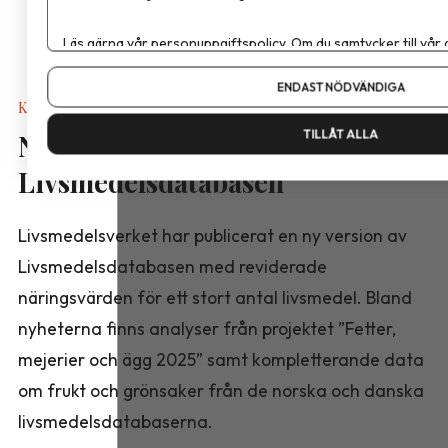
Läs gärna vår
personuppgiftspolicy
. Om du samtycker till vår
Om du vill ändra ditt val i efterhand hittar du den möjligheten 
ENDAST NÖDVÄNDIGA
Kalkyler & Verktyg
TILLÅT ALLA
Nya näringsvärden i
Livsmedelsdatabasen
Livsmedelsverket har publicerat en ny version av
Livsmedelsdatabasen med reviderade
näringsvärden för ett stort antal livsmedel. Bland
nyheterna finns analyser från projektet ”Fetter,
mejerier och ägg 2025” samt kompletterande data
om frukt och grönsaker från de norska och danska
livsmedelsdatabaserna.