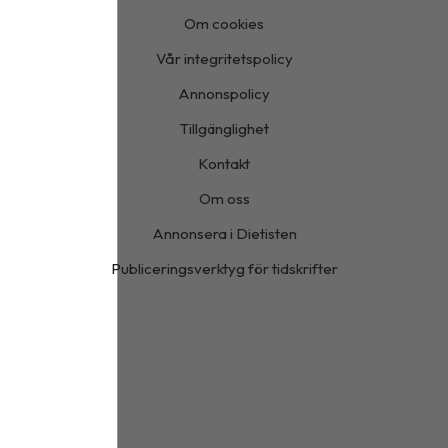
Om cookies
Vår integritetspolicy
Annonspolicy
Tillgänglighet
Kontakt
Om oss
Annonsera i Dietisten
Publiceringsverktyg för tidskrifter