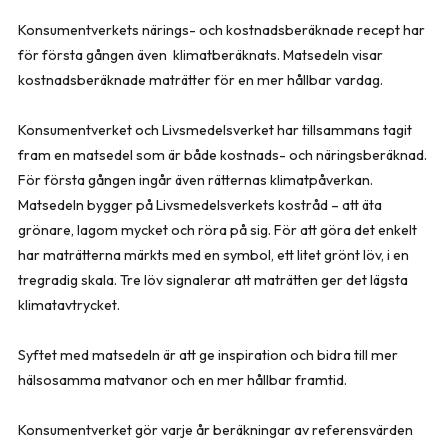
Konsumentverkets närings- och kostnadsberäknade recept har
för första gången även klimatberäknats. Matsedeln visar
kostnadsberäknade maträtter för en mer hållbar vardag.
Konsumentverket och Livsmedelsverket har tillsammans tagit
fram en matsedel som är både kostnads- och näringsberäknad.
För första gången ingår även rätternas klimatpåverkan.
Matsedeln bygger på Livsmedelsverkets kostråd – att äta
grönare, lagom mycket och röra på sig. För att göra det enkelt
har maträtterna märkts med en symbol, ett litet grönt löv, i en
tregradig skala. Tre löv signalerar att maträtten ger det lägsta
klimatavtrycket.
Syftet med matsedeln är att ge inspiration och bidra till mer
hälsosamma matvanor och en mer hållbar framtid.
Konsumentverket gör varje år beräkningar av referensvärden