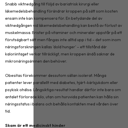
Snabb viktnedgång till följd av bariatrisk kirurgi eller
läkemedelsbehandling förändrar kroppen på sätt som kosten
ensam inte kan kompensera för. En betydande del av
viktnedgången vid läkemedelsbehandling kan bestå av förlust av
muskelmassa. Brister på vitaminer och mineraler uppstår på ett
förutsägbart sätt men fångas inte alltid upp i tid – det som inom
näringsforskningen kallas 'dold hunger' – ett tillstånd där
kaloriintaget verkar tillräckligt, men kroppen ändå saknar de
mikronäringsämnen den behöver.
Obesitas förekommer dessutom sällan isolerat. Många
patienter lever parallellt med diabetes, hjärt-kärlsjukdom eller
psykisk ohälsa. Långsiktiga resultat handlar därför inte bara om
antalet förlorade kilo, utan om huruvida patienten kan hålla sin
näringsstatus i balans och behålla kontakten med vården över
tid.
Skam är ett medicinskt hinder