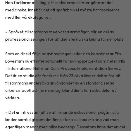
Hon förklarar att i dag, när dietisterna alltmer går mot det
medicinska, innebär det att språkbruket måste harmoniseras
med fler vårdkategorier.
– Språket, tillsammans med vassa armbågar, blir en del av
professionaliseringen för att dietisterna ska kunna ta mer plats.
Som en direkt följd av avhandlingen leder och koordinerar Elin
Lövestam nu ett internationellt forskningsprojekt som heter INIS
– International Nutrition Care Process Implementation Survey.
Det är en studie där forskare från 23 olika länder deltar för att
tillsammans undersöka användandet av en standardiserad
arbetsmodell och terminologi bland dietister i olika delar av
världen.
– Det är intressant att se att liknande diskussioner pågår i alla
länder samtidigt som det finns stora skillnader kring vad man
egentligen menar med olika begrepp. Dessutom finns det en del