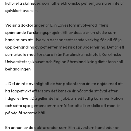
kulturella skillnader, som att elektroniska patientjournaler inte är
självklart överallt.
Via sina doktorander är Elin Lövestam involverad i flera
spännande forskningsprojekt. Ett av dessa är en studie som
handlar om att utveckla personcentrerade verktyg för att följa
upp behandling av patienter med risk för undernäring. Det är ett
samarbete med forskare från Karolinska Institutet, Karolinska
Universitetssjukhuset och Region Sörmland, kring dietistens roll i
behandlingen.
– Det är inte ovanligt att de här patienterna är lite nöjda med att
ha tappat vikt eftersom det kanske är något de strävat efter
tidigare i livet. Då gäller det att jobba med tydlig kommunikation
och sätta upp gemensamma mål för att säkerställa att man är
på väg åt samma håll.
En annan av de doktorander som Elin Lövestam handleder är