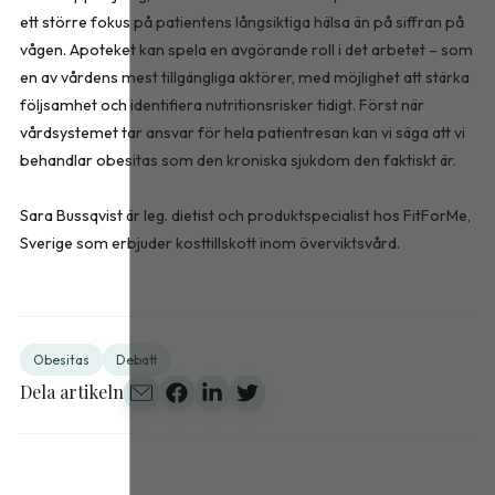
ett större fokus på patientens långsiktiga hälsa än på siffran på
vågen. Apoteket kan spela en avgörande roll i det arbetet – som
en av vårdens mest tillgängliga aktörer, med möjlighet att stärka
följsamhet och identifiera nutritionsrisker tidigt. Först när
vårdsystemet tar ansvar för hela patientresan kan vi säga att vi
behandlar obesitas som den kroniska sjukdom den faktiskt är.
Sara Bussqvist är leg. dietist och produktspecialist hos FitForMe,
Sverige som erbjuder kosttillskott inom överviktsvård.
Obesitas
Debatt
Dela artikeln