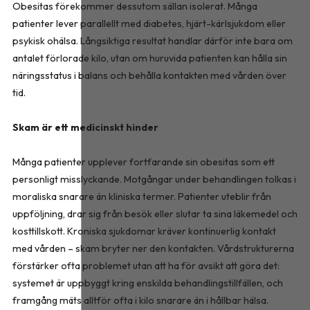
Obesitas förekommer dessutom sällan isolerat. Många
patienter lever parallellt med diabetes, hjärt-kärlsjukdom eller
psykisk ohälsa. Långsiktiga resultat handlar därför inte bara om
antalet förlorade kilo, utan om huruvida patienten kan hålla sin
näringsstatus i balans och behålla kontakten med vården över
tid.
Skam är ett medicinskt hinder
Många patienter upplever fortfarande sin obesitas som ett
personligt misslyckande. Motgångar under behandlingen tolkas i
moraliska snarare än kliniska termer. Patienter uteblir från
uppföljning, drar sig från besök eller slutar ta sina läkemedel och
kosttillskott. Kroniska sjukdomar kräver kontinuerlig kontakt
med vården – skam bryter ner den kontakten. Vårdstrukturerna
förstärker ofta problemet utan att ha för avsikt att göra det:
systemet är uppbyggt kring enskilda behandlingstillfällen, och
framgång mäts alltför ofta i kilo snarare än i hållbar hälsa.