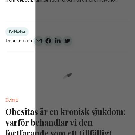
Folkhälsa
Dela artikeln
Debatt
Obesitas är en kronisk sjukdom:
varför behandlar vi den
fortfarande som ett tillfälligt