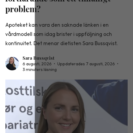
problem?
Apoteket kan vara den saknade länken i en
vårdmodell som idag brister i uppföljning och
kontinuitet. Det menar dietisten Sara Bussqvist.
Sara Bussqvist
6 augusti, 2026
•
Uppdaterades 7 augusti, 2026
•
3 minuters läsning