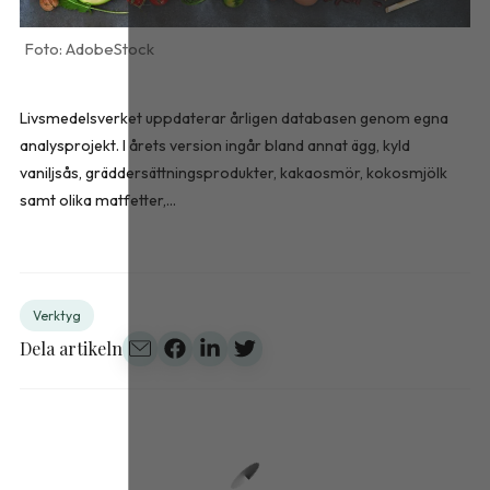
AdobeStock
Livsmedelsverket uppdaterar årligen databasen genom egna
analysprojekt. I årets version ingår bland annat ägg, kyld
vaniljsås, gräddersättningsprodukter, kakaosmör, kokosmjölk
samt olika matfetter,...
Verktyg
Dela artikeln