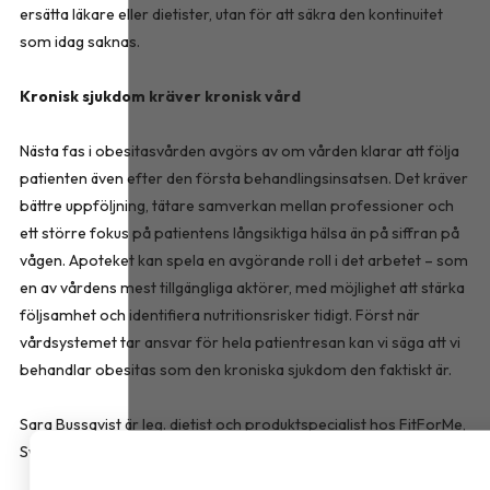
ersätta läkare eller dietister, utan för att säkra den kontinuitet
som idag saknas.
Kronisk sjukdom kräver kronisk vård
Nästa fas i obesitasvården avgörs av om vården klarar att följa
patienten även efter den första behandlingsinsatsen. Det kräver
bättre uppföljning, tätare samverkan mellan professioner och
ett större fokus på patientens långsiktiga hälsa än på siffran på
vågen. Apoteket kan spela en avgörande roll i det arbetet – som
en av vårdens mest tillgängliga aktörer, med möjlighet att stärka
följsamhet och identifiera nutritionsrisker tidigt. Först när
vårdsystemet tar ansvar för hela patientresan kan vi säga att vi
behandlar obesitas som den kroniska sjukdom den faktiskt är.
Sara Bussqvist är leg. dietist och produktspecialist hos FitForMe,
Sverige som erbjuder kosttillskott inom överviktsvård.