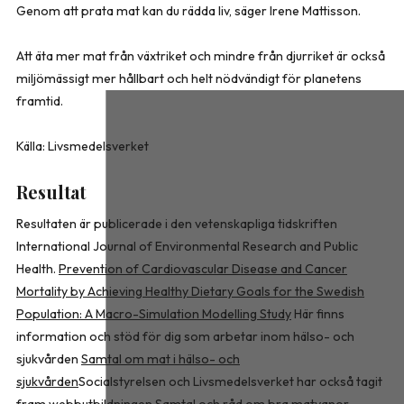
Genom att prata mat kan du rädda liv, säger Irene Mattisson.
Att äta mer mat från växtriket och mindre från djurriket är också
miljömässigt mer hållbart och helt nödvändigt för planetens
framtid.
Källa: Livsmedelsverket
Resultat
Resultaten är publicerade i den vetenskapliga tidskriften
International Journal of Environmental Research and Public
Health.
Prevention of Cardiovascular Disease and Cancer
Mortality by Achieving Healthy Dietary Goals for the Swedish
Population: A Macro-Simulation Modelling Study
Här finns
information och stöd för dig som arbetar inom hälso- och
sjukvården
Samtal om mat i hälso- och
sjukvården
Socialstyrelsen och Livsmedelsverket har också tagit
fram webbutbildningen
Samtal och råd om bra matvanor