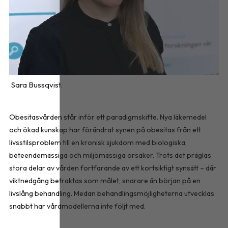
Sara Bussqvist.
Obesitasvården står inför ett paradigmskifte. Nya läkemedel
och ökad kunskap har förändrat synen på obesitas från ett
livsstilsproblem till en kronisk sjukdom med biologiska,
beteendemässiga och miljömässiga orsaker. Trots det präglas
stora delar av vården fortfarande av ett kortsiktigt synsätt – där
viktnedgång betraktas som målet, snarare än början på en
livslång behandling. Medan behandlingsmöjligheterna utvecklas
snabbt har vårdmodellerna inte följt med.