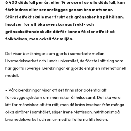
6 400 dödsfall per år, eller 14 procent av alla dödsfall, kan
förhindras eller senareläggas genom bra matvanor.
Störst effekt skulle mer frukt och grönsaker ha på hälsan.
Insatser för att öka svenskarnas frukt- och
grönsaksätande skulle därför kunna få stor effekt på
folkhälsan, men också för miljön.
Det visar beräkningar som gjorts i samarbete mellan
Livsmedelsverket och Lunds universitet, de första i sitt slag som
har gjorts i Sverige. Beräkningar är gjorda enligt en internationell
modell.
– Våra beräkningar visar att det finns stor potential att
förebygga sjukdom om människor åt hälsosamt. Det ska vara
lätt för människor att äta rätt, men då krävs insatser från många
olika aktörer i samhället, säger Irene Mattisson, nutritionist på
Livsmedelsverket och en av medförfattarna till studien.