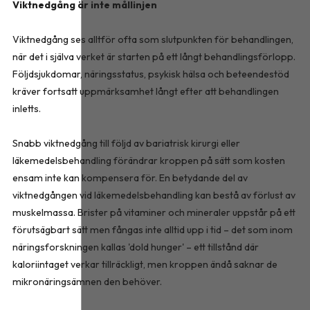
Viktnedgång är inte mållinjen
Viktnedgång ses alltför ofta som slutpunkten för behandlingen,
när det i själva verket är starten på ett långt behandlingsförlopp.
Följdsjukdomar, näringsstatus, psykisk hälsa och beteendestöd
kräver fortsatt uppmärksamhet långt efter att behandlingen
inletts.
Snabb viktnedgång till följd av bariatrisk kirurgi eller
läkemedelsbehandling förändrar kroppen på sätt som kosten
ensam inte kan kompensera för. En betydande del av
viktnedgången vid läkemedelsbehandling kan bestå av förlust av
muskelmassa. Brister på vitaminer och mineraler uppstår på ett
förutsägbart sätt men fångas inte alltid upp i tid – det som inom
näringsforskningen kallas 'dold hunger' – ett tillstånd där
kaloriintaget verkar tillräckligt, men kroppen ändå saknar de
mikronäringsämnen den behöver.