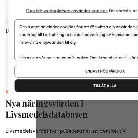
Den här webbplatsen använder cookies
för statistik 
Obesitas
Debatt
Driva eget använder cookies för att förbättra din användarup
Dela artikeln
underlag till förbättring och vidareutveckling av hemsidan sa
relevanta erbjudanden till dig.
Läs gärna vår
personuppgiftspolicy
. Om du samtycker till vår
Om du vill ändra ditt val i efterhand hittar du den möjligheten 
ENDAST NÖDVÄNDIGA
TILLÅT ALLA
Kalkyler & Verktyg
Nya näringsvärden i
Livsmedelsdatabasen
Livsmedelsverket har publicerat en ny version av