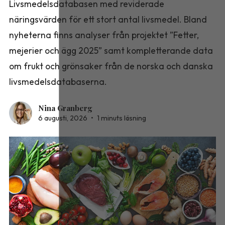
Livsmedelsdatabasen med reviderade
näringsvärden för ett stort antal livsmedel. Bland
nyheterna finns analyser från projektet ”Fetter,
mejerier och ägg 2025” samt kompletterande data
om frukt och grönsaker från de norska och danska
livsmedelsdatabaserna.
Nina Granberg
6 augusti, 2026
•
1 minuts läsning