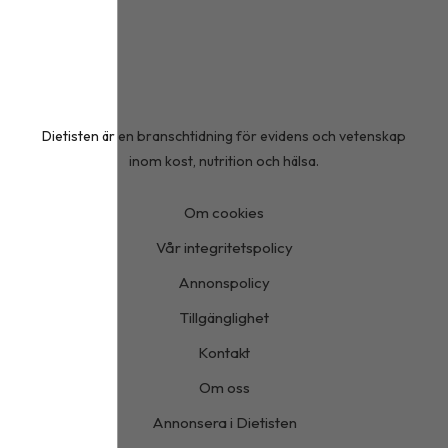
Dietisten är en branschtidning för evidens och vetenskap
inom kost, nutrition och hälsa.
Om cookies
Vår integritetspolicy
Annonspolicy
Tillgänglighet
Kontakt
Om oss
Annonsera i Dietisten