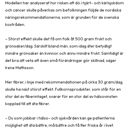
Modellen har analyserat hur risken att dö i hjärt- och kärlsjukdom
och cancer skulle påverkas om befolkningen följde de nordiska
näringsrekommendationerna, som är grunden för de svenska
kostråden.
– Störst effekt skulle det få om folk åt 500 gram frukt och
grönsaker/dag. Särskilt bland män, som idag äter betydligt
mindre grönsaker än kvinnor och ännu mindre frukt. Samtidigt är
det bra att veta att även små förändringar gör skillnad, säger
Irene Mattisson.
Mer fibrer, i linje med rekommendationen på cirka 30 gram/dag,
skulle ha näst störst effekt. Fullkornsprodukter, som står för en
stor del av fiberintaget, svarar för en stor del av hälsovinsten
kopplad till att äta fibrer.
– Du som jobbar i hälso- och sjukvården kan ge patienterna
möjlighet att äta bättre, må bättre och få fler friska år i livet.