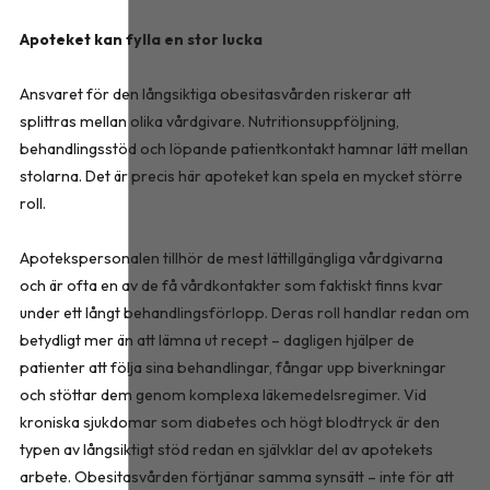
Apoteket kan fylla en stor lucka
Ansvaret för den långsiktiga obesitasvården riskerar att
splittras mellan olika vårdgivare. Nutritionsuppföljning,
behandlingsstöd och löpande patientkontakt hamnar lätt mellan
stolarna. Det är precis här apoteket kan spela en mycket större
roll.
Apotekspersonalen tillhör de mest lättillgängliga vårdgivarna
och är ofta en av de få vårdkontakter som faktiskt finns kvar
under ett långt behandlingsförlopp. Deras roll handlar redan om
betydligt mer än att lämna ut recept – dagligen hjälper de
patienter att följa sina behandlingar, fångar upp biverkningar
och stöttar dem genom komplexa läkemedelsregimer. Vid
kroniska sjukdomar som diabetes och högt blodtryck är den
typen av långsiktigt stöd redan en självklar del av apotekets
arbete. Obesitasvården förtjänar samma synsätt – inte för att