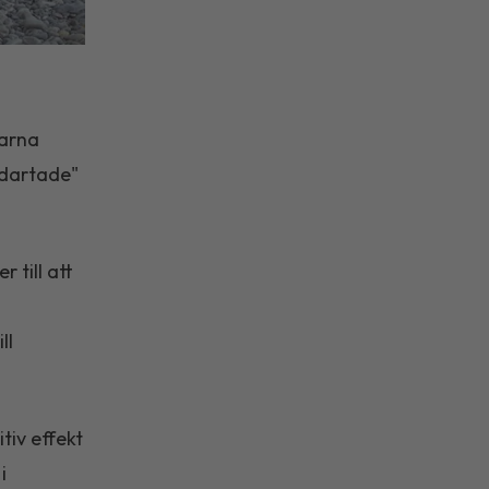
garna
odartade"
 till att
ll
tiv effekt
i