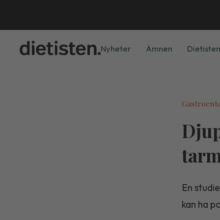
Nyheter
Ämnen
Dietisten
Gastroent
Djup
tarm
En studie
kan ha po