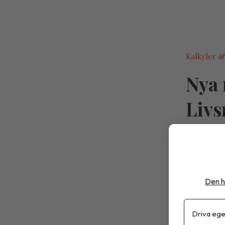
Kalkyler &
Nya 
Livs
Livsmede
med revid
nyheterna
Den h
2025” sa
norska o
Driva ege