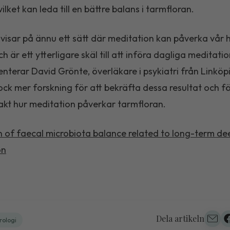
ilket kan leda till en bättre balans i tarmfloran.
 visar på ännu ett sätt där meditation kan påverka vår 
ch är ett ytterligare skäl till att införa dagliga meditatio
enterar David Grönte, överläkare i psykiatri från Linköp
ck mer forskning för att bekräfta dessa resultat och fö
akt hur meditation påverkar tarmfloran.
n of faecal microbiota balance related to long-term de
on
Dela artikeln
rologi