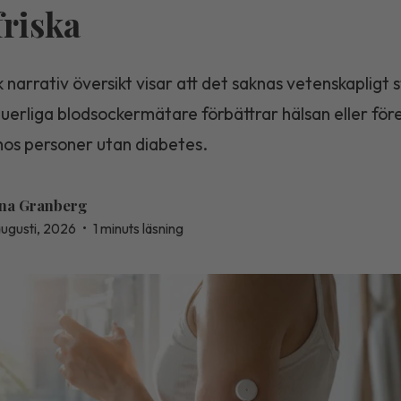
friska
 narrativ översikt visar att det saknas vetenskapligt 
nuerliga blodsockermätare förbättrar hälsan eller fö
hos personer utan diabetes.
na Granberg
augusti, 2026
•
1 minuts läsning