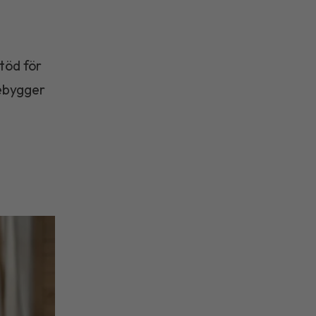
stöd för
rebygger