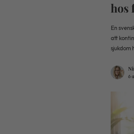
hos 
En svensk
att konti
sjukdom 
Ni
6 