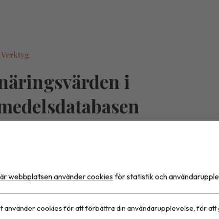
 Verktyg
näringsvärden i
medelsdatabasen
lsverket har publicerat en ny version av Livsmedels
erade näringsvärden för ett stort antal livsmedel. B
 finns analyser från projektet ”Fetter, mejerier och
är webbplatsen använder cookies
för statistik och användarupple
mt kompletterande data om frukt och grönsaker från
ch danska livsmedelsdatabaserna.
t använder cookies för att förbättra din användarupplevelse, för att