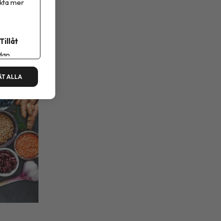
ikta mer
Tillåt
dan.
ÅT ALLA