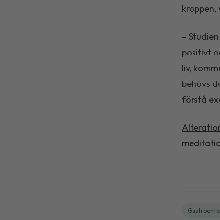
kroppen, v
– Studien
positivt o
liv, komm
behövs do
förstå ex
Alteratio
meditati
Gastroente