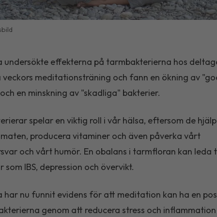
bild
 undersökte effekterna på tarmbakterierna hos delta
a veckors meditationsträning och fann en ökning av "g
 och en minskning av "skadliga" bakterier.
ierar spelar en viktig roll i vår hälsa, eftersom de hjälper
 maten, producera vitaminer och även påverka vårt
var och vårt humör. En obalans i tarmfloran kan leda ti
 som IBS, depression och övervikt.
 har nu funnit evidens för att meditation kan ha en posi
kterierna genom att reducera stress och inflammation 