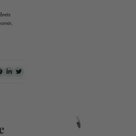
årets
aosmör,
e