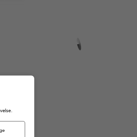
databasen
land
 ägg
velse.
 de
 ge