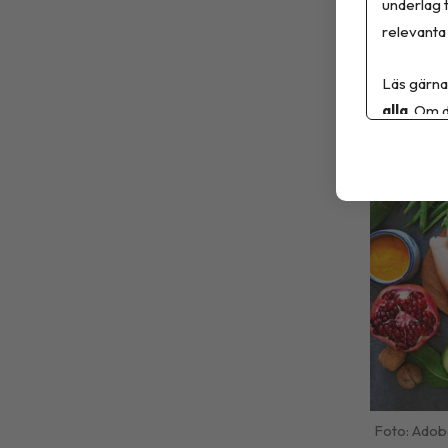
underlag t
relevanta 
Ni
6 
Läs gärna
alla
. Om d
Adob