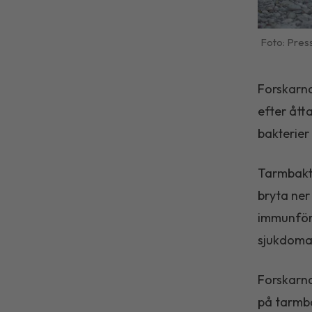
Press
Forskarna
efter ått
bakterier
Tarmbakter
bryta ner
immunförs
sjukdomar
Forskarna
på tarmba