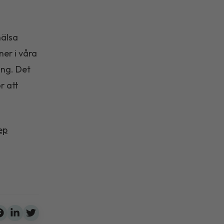
hälsa
ner i våra
ing. Det
r att
ep