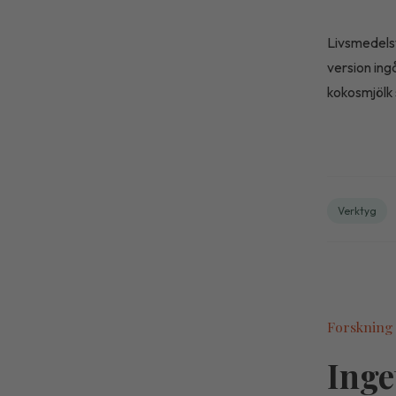
Livsmedels
version ing
kokosmjölk 
Verktyg
Forskning
Inge