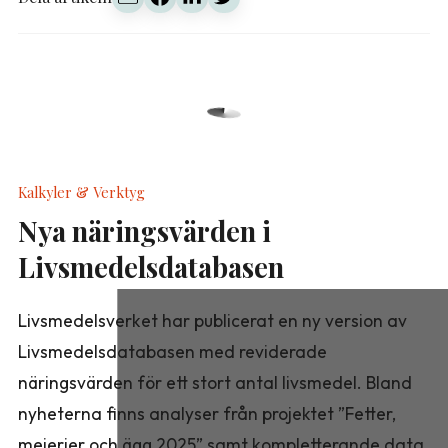
Kalkyler & Verktyg
Nya näringsvärden i
Livsmedelsdatabasen
Livsmedelsverket har publicerat en ny version av
Livsmedelsdatabasen med reviderade
näringsvärden för ett stort antal livsmedel. Bland
nyheterna finns analyser från projektet ”Fetter,
mejerier och ägg 2025” samt kompletterande data