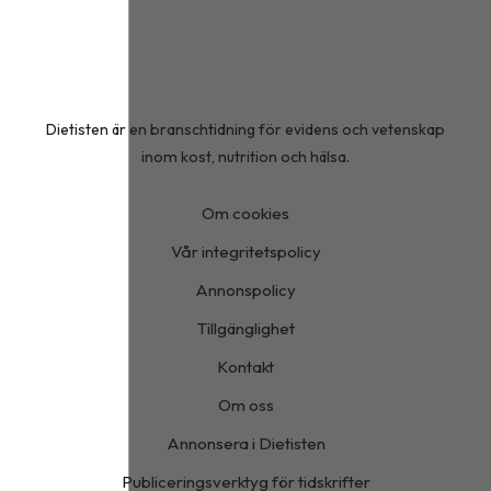
Dietisten är en branschtidning för evidens och vetenskap
inom kost, nutrition och hälsa.
Om cookies
Vår integritetspolicy
Annonspolicy
Tillgänglighet
Kontakt
Om oss
Annonsera i Dietisten
Publiceringsverktyg för tidskrifter