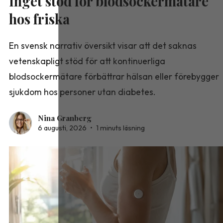
Inget stöd för blodsockermätare
hos friska
En svensk narrativ översikt visar att det saknas
vetenskapligt stöd för att kontinuerliga
blodsockermätare förbättrar hälsan eller förebygger
sjukdom hos personer utan diabetes.
Nina Granberg
6 augusti, 2026
•
1 minuts läsning