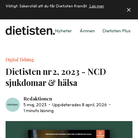
Viktigt: Säkerställ att du får Dietisten framåt.
Läs mer
Nyheter
Ämnen
Dietisten Plus
Digital Tidning
Dietisten nr 2, 2023 - NCD
sjukdomar & hälsa
Redaktionen
5 maj, 2023
•
Uppdaterades 8 april, 2026
•
1 minuts läsning