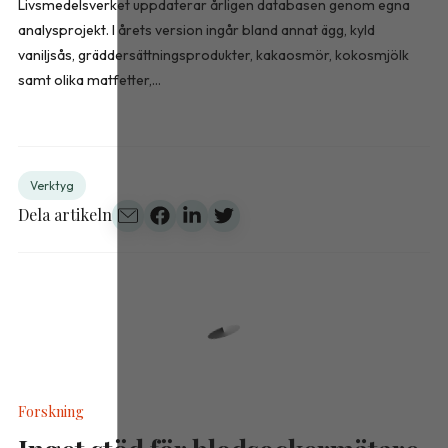
Livsmedelsverket uppdaterar årligen databasen genom egna
analysprojekt. I årets version ingår bland annat ägg, kyld
vaniljsås, gräddersättningsprodukter, kakaosmör, kokosmjölk
samt olika matfetter,...
Verktyg
Dela artikeln
Forskning