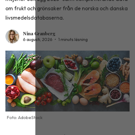
om frukt och grönsaker från de norska och danska
livsmedelsdatabaserna.
Nina Granberg
6 augusti, 2026
•
1 minuts läsning
AdobeStock