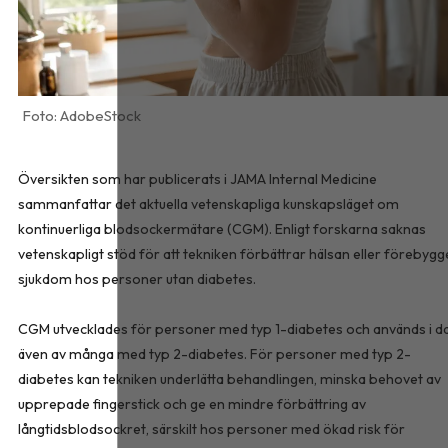
AdobeStock
Översikten som har publicerats i
JAMA Internal Medicine
sammanfattar det aktuella vetenskapliga kunskapsläget om
kontinuerliga blodsockermätare (CGM). Enligt forskarna saknas
vetenskapligt stöd för att tekniken förbättrar hälsan eller förebygg
sjukdom hos personer utan diabetes.
CGM utvecklades för personer med typ 1-diabetes och används i d
även av många med typ 2-diabetes. För personer med typ 2-
diabetes kan tekniken underlätta behandlingen, minska behovet av
upprepade fingerstick och ge en mindre förbättring av
långtidsblodsockret, särskilt hos personer med ökad risk för