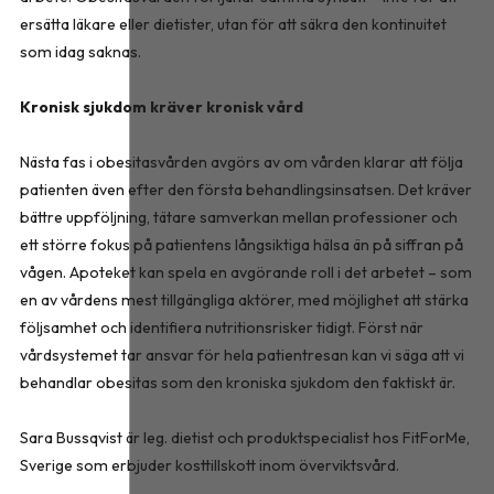
ersätta läkare eller dietister, utan för att säkra den kontinuitet
som idag saknas.
Kronisk sjukdom kräver kronisk vård
Nästa fas i obesitasvården avgörs av om vården klarar att följa
patienten även efter den första behandlingsinsatsen. Det kräver
bättre uppföljning, tätare samverkan mellan professioner och
ett större fokus på patientens långsiktiga hälsa än på siffran på
vågen. Apoteket kan spela en avgörande roll i det arbetet – som
en av vårdens mest tillgängliga aktörer, med möjlighet att stärka
följsamhet och identifiera nutritionsrisker tidigt. Först när
vårdsystemet tar ansvar för hela patientresan kan vi säga att vi
behandlar obesitas som den kroniska sjukdom den faktiskt är.
Sara Bussqvist är leg. dietist och produktspecialist hos FitForMe,
Sverige som erbjuder kosttillskott inom överviktsvård.