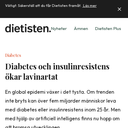
Viktigt: Säkerställ att du får Dietisten framåt.
Läs mer
Nyheter
Ämnen
Dietisten Plus
Diabetes
Diabetes och insulinresistens
ökar lavinartat
En global epidemi växer i det tysta. Om trenden
inte bryts kan över fem miljarder människor leva
med diabetes eller insulinresistens inom 25 år. Men
med hjälp av artificiell intelligens finns nu hopp om
att bromsa utvecklingen.