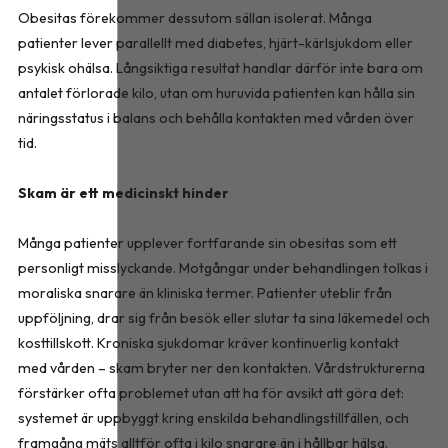
Obesitas förekommer dessutom sällan isolerat. Många
patienter lever parallellt med diabetes, hjärt-kärlsjukdom eller
psykisk ohälsa. Långsiktiga resultat handlar därför inte bara om
antalet förlorade kilo, utan om huruvida patienten kan hålla sin
näringsstatus i balans och behålla kontakten med vården över
tid.
Skam är ett medicinskt hinder
Många patienter upplever fortfarande sin obesitas som ett
personligt misslyckande. Motgångar under behandlingen tolkas i
moraliska snarare än kliniska termer. Patienter uteblir från
uppföljning, drar sig från besök eller slutar ta sina läkemedel och
kosttillskott. Kroniska sjukdomar kräver kontinuerlig kontakt
med vården – skam bryter ner den kontakten. Vårdstrukturerna
förstärker ofta problemet utan att ha för avsikt att göra det:
systemet är uppbyggt kring enskilda behandlingstillfällen, och
framgång mäts alltför ofta i kilo snarare än i hållbar hälsa.