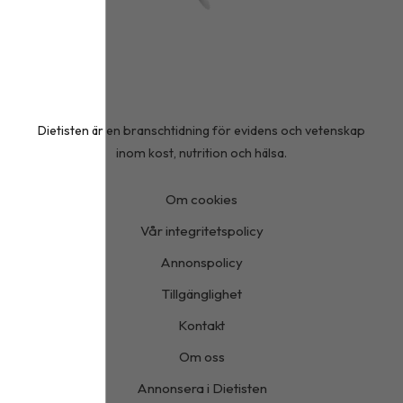
Dietisten är en branschtidning för evidens och vetenskap
inom kost, nutrition och hälsa.
Om cookies
Vår integritetspolicy
Annonspolicy
Tillgänglighet
Kontakt
Om oss
Annonsera i Dietisten