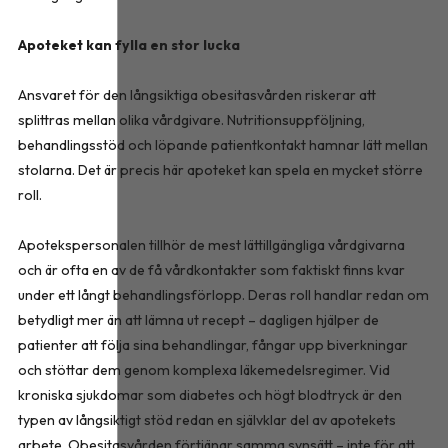
Apoteket kan fylla en stor lucka
Ansvaret för den långsiktiga obesitasvården riskerar att
splittras mellan olika vårdgivare. Nutritionsuppföljning,
behandlingsstöd och löpande patientkontakt hamnar lätt mellan
stolarna. Det är precis här apoteket kan spela en mycket större
roll.
Apotekspersonalen tillhör de mest lättillgängliga vårdgivarna
och är ofta en av de få vårdkontakter som faktiskt finns kvar
under ett långt behandlingsförlopp. Deras roll handlar redan om
betydligt mer än att lämna ut recept – dagligen hjälper de
patienter att följa sina behandlingar, fångar upp biverkningar
och stöttar dem genom komplexa läkemedelsregimer. Vid
kroniska sjukdomar som diabetes och högt blodtryck är den
typen av långsiktigt stöd redan en självklar del av apotekets
arbete. Obesitasvården förtjänar samma synsätt – inte för att