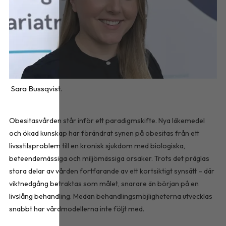
Sara Bussqvist.
Obesitasvården står inför ett paradigmskifte. Nya läkemedel
och ökad kunskap har förändrat synen på obesitas från ett
livsstilsproblem till en kronisk sjukdom med biologiska,
beteendemässiga och miljömässiga orsaker. Trots det präglas
stora delar av vården fortfarande av ett kortsiktigt synsätt – där
viktnedgång betraktas som målet, snarare än början på en
livslång behandling. Medan behandlingsmöjligheterna utvecklas
snabbt har vårdmodellerna inte följt med.