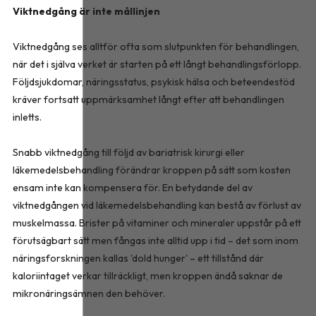
Viktnedgång är inte mållinjen
Viktnedgång ses alltför ofta som slutpunkten för behandlingen,
när det i själva verket är starten på ett långt behandlingsförlopp.
Följdsjukdomar, näringsstatus, psykisk hälsa och beteendestöd
kräver fortsatt uppmärksamhet långt efter att behandlingen
inletts.
Snabb viktnedgång till följd av bariatrisk kirurgi eller
läkemedelsbehandling förändrar kroppen på sätt som kosten
ensam inte kan kompensera för. En betydande del av
viktnedgången vid läkemedelsbehandling kan bestå av förlust av
muskelmassa. Brister på vitaminer och mineraler uppstår på ett
förutsägbart sätt men fångas inte alltid upp i tid – det som inom
näringsforskningen kallas 'dold hunger' – ett tillstånd där
kaloriintaget verkar tillräckligt, men kroppen ändå saknar de
mikronäringsämnen den behöver.