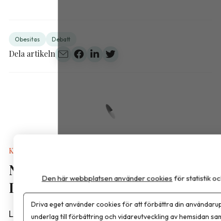
Obesitas
Debatt
Dela artikeln
Kalkyler & Verktyg
Nya näringsvärden i
Den här webbplatsen använder cookies
för statistik 
Livsmedelsdatabasen
Driva eget använder cookies för att förbättra din användarup
Livsmedelsverket har publicerat en ny version av
underlag till förbättring och vidareutveckling av hemsidan sa