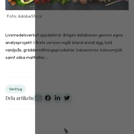
AdobeStock
Livsmedelsverket uppdaterar årligen databasen genom egna
analysprojekt. I årets version ingår bland annat ägg, kyld
vaniljsås, gräddersättningsprodukter, kakaosmör, kokosmjölk
samt olika matfetter,...
Verktyg
Dela artikeln