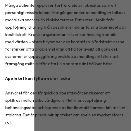
Många patienter upplever fortfarande sin obesitas som ett
personligt misslyckande. Motgångar under behandlingen tolkas i
moraliska snarare än kliniska termer. Patienter uteblir från
uppföljning, drar sig från besök eller slutar ta sina läkemedel och
kosttillskott. Kroniska sjukdomar kräver kontinuerlig kontakt
med vården – skam bryter ner den kontakten. Vårdstrukturerna
förstärker ofta problemet utan att ha för avsikt att göra det:
systemet är uppbyggt kring enskilda behandlingstillfällen, och
framgång mäts alltför ofta i kilo snarare än i hållbar hälsa.
Apoteket kan fylla en stor lucka
Ansvaret för den långsiktiga obesitasvården riskerar att
splittras mellan olika vårdgivare. Nutritionsuppföljning,
behandlingsstöd och löpande patientkontakt hamnar lätt mellan
stolarna. Det är precis här apoteket kan spela en mycket större
roll.