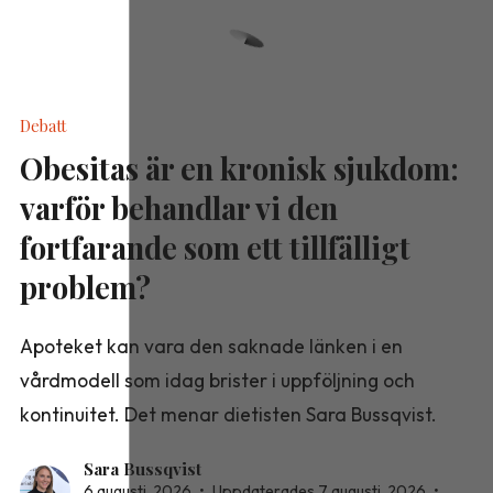
Debatt
Obesitas är en kronisk sjukdom:
varför behandlar vi den
fortfarande som ett tillfälligt
problem?
Apoteket kan vara den saknade länken i en
vårdmodell som idag brister i uppföljning och
kontinuitet. Det menar dietisten Sara Bussqvist.
Sara Bussqvist
6 augusti, 2026
•
Uppdaterades 7 augusti, 2026
•