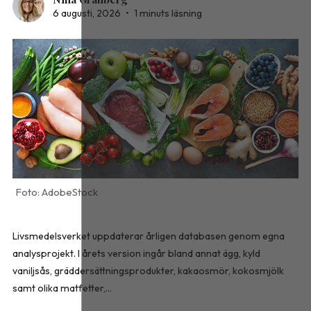
6 augusti, 2026
•
1 minuts läsning
AdobeStock
Livsmedelsverket uppdaterar årligen databasen genom egna
analysprojekt. I årets version ingår bland annat ägg, kyld
vaniljsås, gräddersättningsprodukter, kakaosmör, kokosmjölk
samt olika matfetter,...