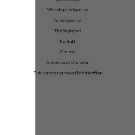
Vår integritetspolicy
Annonspolicy
Tillgänglighet
Kontakt
Om oss
Annonsera i Dietisten
Publiceringsverktyg för tidskrifter