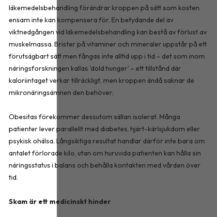
läkemedelsbehandling förändrar kroppen på sätt som kosten
ensam inte kan kompensera för. En betydande del av
viktnedgången vid läkemedelsbehandling kan bestå av förlust av
muskelmassa. Brister på vitaminer och mineraler uppstår på ett
förutsägbart sätt men fångas inte alltid upp i tid – det som inom
näringsforskningen kallas 'dold hunger' – ett tillstånd där
kaloriintaget verkar tillräckligt, men kroppen ändå saknar de
mikronäringsämnen den behöver.
Obesitas förekommer dessutom sällan isolerat. Många
patienter lever parallellt med diabetes, hjärt-kärlsjukdom eller
psykisk ohälsa. Långsiktiga resultat handlar därför inte bara om
antalet förlorade kilo, utan om huruvida patienten kan hålla sin
näringsstatus i balans och behålla kontakten med vården över
tid.
Skam är ett medicinskt hinder