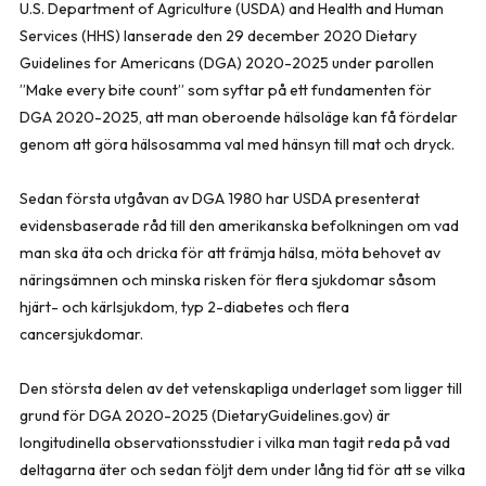
U.S. Department of Agriculture (USDA) and Health and Human
Services (HHS) lanserade den 29 december 2020 Dietary
Guidelines for Americans (DGA) 2020-2025 under parollen
”Make every bite count” som syftar på ett fundamenten för
DGA 2020-2025, att man oberoende hälsoläge kan få fördelar
genom att göra hälsosamma val med hänsyn till mat och dryck.
Sedan första utgåvan av DGA 1980 har USDA presenterat
evidensbaserade råd till den amerikanska befolkningen om vad
man ska äta och dricka för att främja hälsa, möta behovet av
näringsämnen och minska risken för flera sjukdomar såsom
hjärt- och kärlsjukdom, typ 2-diabetes och flera
cancersjukdomar.
Den största delen av det vetenskapliga underlaget som ligger till
grund för DGA 2020-2025 (DietaryGuidelines.gov) är
longitudinella observationsstudier i vilka man tagit reda på vad
deltagarna äter och sedan följt dem under lång tid för att se vilka