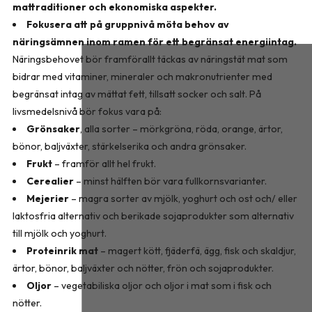
mattraditioner och ekonomiska aspekter.
Fokusera att på gruppnivå möta behov av
näringsämnen inom ramen för ett begränsat energiintag.
Näringsbehovet bör framförallt täckas av näringstät mat som
bidrar med vitaminer, mineraler och makronutrienter med
begränsat intag av mättat fett, tillsatt socker och salt. På
livsmedelsnivå bör fokus vara på:
Grönsaker
, alla sorter – mörkgröna, röda, orange, ärtor,
bönor, baljväxter, stärkelserika och andra grönsaker.
Frukt
– framför allt hel frukt.
Cerealier
– minst hälften bör vara fullkornsvarianter.
Mejerier
– magra sorter av mjölk, yoghurt och ost och/ eller
laktosfria alternativ och berikade sojaprodukter som alternativ
till mjölk och yoghurt.
Proteinrik mat
– magert kött, fjäderfä, ägg, fisk och skaldjur,
ärtor, bönor, baljväxter och nötter, frön och sojaprodukter.
Oljor
– vegetabiliska oljor och oljor i mat som i fisk och
nötter.