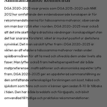
Sammanfattande kommentar
DGA 2020-2025 visar precis som DGA 2015-2020 och NNR
2012 hur omfattande den evidensbaserade kunskapen är för
rekommendationerna för hälsosamma matvanor, oberoende
om man bor i USA eller i norden. DGA 2020-2025 visar också
att det inte skett några drastiska vändningar i kunskapsläget utan
det har snarare förstärkt, vilket är mycket positivt ur dietistens
synvinkel. Det man särskilt lyfter fram i DGA 2020-2025 är
vikten av att etablera hälsosamma matvanor redan under
spädbarnsåren för att ta med och utveckla dem under livets alla
faser. Man lyfter också fram helhetsperspektivet där både
matpreferenser, mattraditioner och ekonomiska aspekter lyfts
fram. DGA 2020-2025 ger en uppdaterad sammanställning av
den omfattande vetenskapliga forskningen om kost, hälsa och
sjukdom som finns och som vi känner igen sedan 8-10 år tillbaka
i tiden. Den har både breddats och fördjupats, och blivit
omvandlad till tydliga och praktiska rekommendationer.