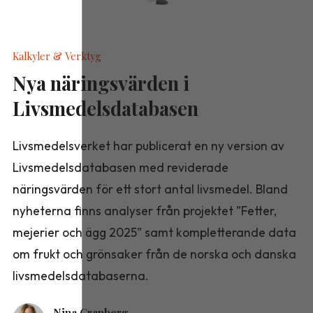
Kalkyler & Verktyg
Nya näringsvärden i
Livsmedelsdatabasen
Livsmedelsverket har publicerat en ny version av
Livsmedelsdatabasen med reviderade
näringsvärden för ett stort antal livsmedel. Bland
nyheterna finns analyser från projektet ”Fetter,
mejerier och ägg 2025” samt kompletterande data
om frukt och grönsaker från de norska och danska
livsmedelsdatabaserna.
Nina Granberg