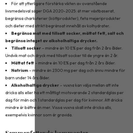
För att ytterligare förstärka vikten av ovanstående
livsmedelsval säger DGA 2020-2025: ät mer växtbaserat,
begränsa charkuterier (köttprodukter), feta mejeriprodukter
och dieter med strikt begränsat innehåll av kolhydrater.
Begränsa mat med tillsatt socker, mättat fett, salt och
begränsa intaget av alkoholhaltiga drycker.
Tillsatt socker
– mindre än 10 E% per dag från 2 års ålder.
Undvik mat och dryck med tillsatt socker till de yngre än 2 år.
Mättat fett
– mindre än 10 E% per dag från 2 års ålder.
Natrium
– mindre än 2300 mg per dag och ännu mindre för
barn under 14 års ålder.
Alkoholhaltiga drycker
– vuxna kan välja mellan att inte
dricka alls eller ha ett måttligt motsvarande 2 standardglas per
dag för män och 1 standardglas per dag för kvinnor. Att dricka
mindre är bättre än mer. Vissa vuxna skall inte dricka alls,
exempelvis kvinnor som är gravida.