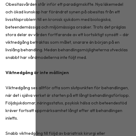
Obesitasvården står inför ett paradigmskifte. Nya läkemedel
och ökad kunskap har förändrat synen på obesitas från ett
livsstilsproblem till en kronisk sjukdom med biologiska,
beteendemässiga och miljömässiga orsaker. Trots det präglas
stora delar av vården fortfarande av ett kortsiktigt synsätt – där
viktnedgång betraktas som målet, snarare än början på en
livslång behandling. Medan behandlingsmöjligheterna utvecklas
snabbt har vårdmodellerna inte följt med.
Viktnedgång är inte mållinjen
Viktnedgång ses alltför ofta som slutpunkten för behandlingen,
när det i själva verket är starten på ett långt behandlingsförlopp.
Följdsjukdomar, näringsstatus, psykisk hälsa och beteendestöd
kräver fortsatt uppmärksamhet långt efter att behandlingen
inletts.
Snabb viktnedgång till följd av bariatrisk kirurgi eller