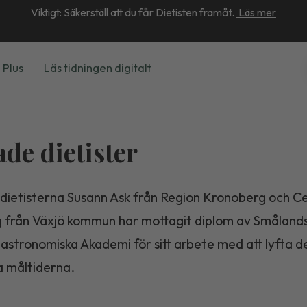
Viktigt: Säkerställ att du får Dietisten framåt.
Läs mer
 Plus
Läs tidningen digitalt
ade dietister
dietisterna Susann Ask från Region Kronoberg och Ce
 från Växjö kommun har mottagit diplom av Småland
astronomiska Akademi för sitt arbete med att lyfta d
a måltiderna.