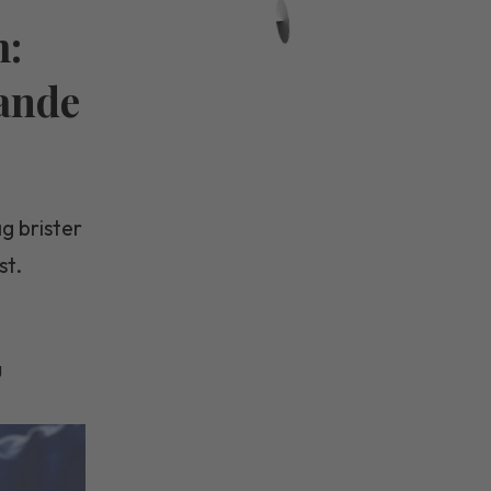
m:
rande
g brister
st.
g