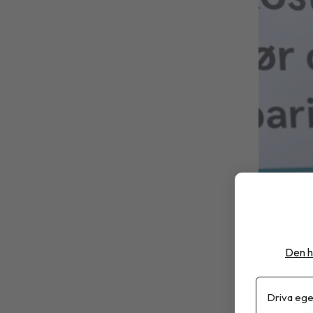
Den h
Driva ege
Sara Bussq