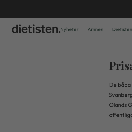
Nyheter
Ämnen
Dietisten
Pris
De båda 
Svanberg
Ölands G
offentlig