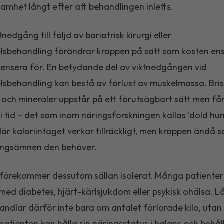
mhet långt efter att behandlingen inletts.
nedgång till följd av bariatrisk kirurgi eller
sbehandling förändrar kroppen på sätt som kosten en
nsera för. En betydande del av viktnedgången vid
sbehandling kan bestå av förlust av muskelmassa. Bris
 och mineraler uppstår på ett förutsägbart sätt men få
p i tid – det som inom näringsforskningen kallas 'dold hun
 där kaloriintaget verkar tillräckligt, men kroppen ändå 
ingsämnen den behöver.
förekommer dessutom sällan isolerat. Många patienter
t med diabetes, hjärt-kärlsjukdom eller psykisk ohälsa. L
handlar därför inte bara om antalet förlorade kilo, uta
patienten kan hålla sin näringsstatus i balans och behål