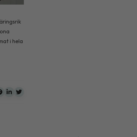
äringsrik
kona
mat i hela