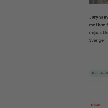
Juryns m
mat kan f
miljön. De
Sverige”.
Branschnytt
Debatt