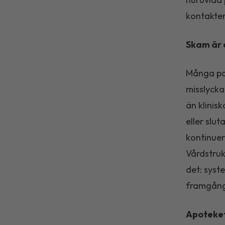
kontakten
Skam är 
Många pat
misslycka
än klinisk
eller slu
kontinuer
Vårdstruk
det: syst
framgång 
Apoteket 