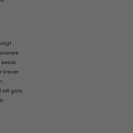
nligt
 snarare
n besök
ar kräver
n.
t att göra
ch