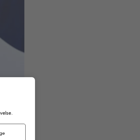
velse.
 ge