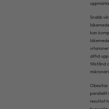
uppmärksa
Snabb vikt
läkemedel
kan kompe
läkemedel
vitaminer
alltid up
tillstånd
mikronär
Obesitas 
parallell
resultat 
huruvida 