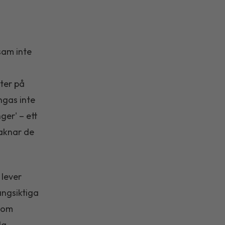
sam inte
ter på
ngas inte
ger' – ett
saknar de
 lever
ångsiktiga
n om
la