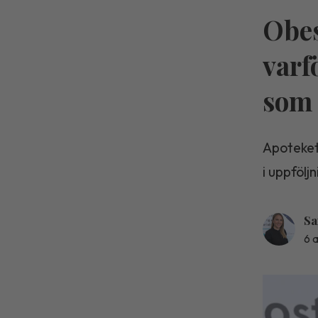
Obes
varf
som 
Apoteket
i uppfölj
Sa
6 