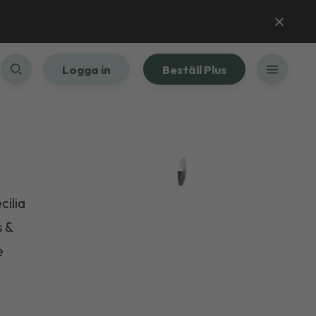
Logga in
Beställ Plus
cilia
s &
e