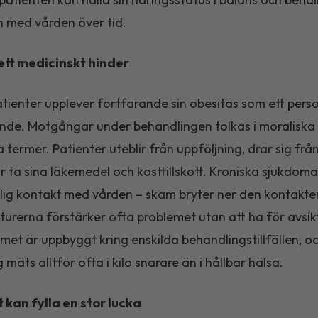
 med vården över tid.
ett medicinskt hinder
ienter upplever fortfarande sin obesitas som ett perso
nde. Motgångar under behandlingen tolkas i moraliska
a termer. Patienter uteblir från uppföljning, drar sig frå
tar ta sina läkemedel och kosttillskott. Kroniska sjukdom
lig kontakt med vården – skam bryter ner den kontakte
turerna förstärker ofta problemet utan att ha för avsik
emet är uppbyggt kring enskilda behandlingstillfällen, o
mäts alltför ofta i kilo snarare än i hållbar hälsa.
kan fylla en stor lucka