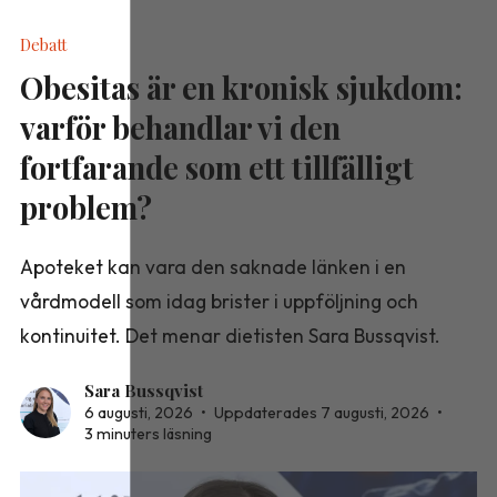
Debatt
Obesitas är en kronisk sjukdom:
varför behandlar vi den
fortfarande som ett tillfälligt
problem?
Apoteket kan vara den saknade länken i en
vårdmodell som idag brister i uppföljning och
kontinuitet. Det menar dietisten Sara Bussqvist.
Sara Bussqvist
6 augusti, 2026
•
Uppdaterades 7 augusti, 2026
•
3 minuters läsning