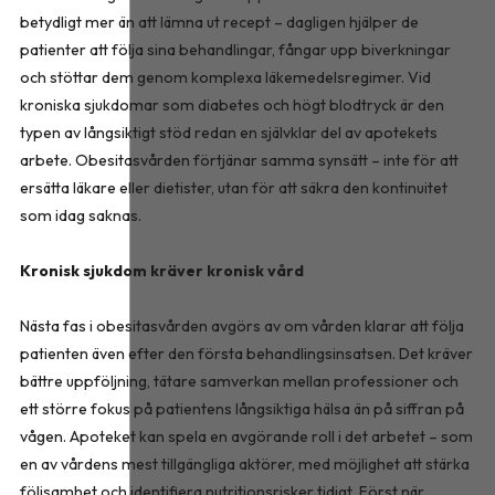
betydligt mer än att lämna ut recept – dagligen hjälper de
patienter att följa sina behandlingar, fångar upp biverkningar
och stöttar dem genom komplexa läkemedelsregimer. Vid
kroniska sjukdomar som diabetes och högt blodtryck är den
typen av långsiktigt stöd redan en självklar del av apotekets
arbete. Obesitasvården förtjänar samma synsätt – inte för att
ersätta läkare eller dietister, utan för att säkra den kontinuitet
som idag saknas.
Kronisk sjukdom kräver kronisk vård
Nästa fas i obesitasvården avgörs av om vården klarar att följa
patienten även efter den första behandlingsinsatsen. Det kräver
bättre uppföljning, tätare samverkan mellan professioner och
ett större fokus på patientens långsiktiga hälsa än på siffran på
vågen. Apoteket kan spela en avgörande roll i det arbetet – som
en av vårdens mest tillgängliga aktörer, med möjlighet att stärka
följsamhet och identifiera nutritionsrisker tidigt. Först när