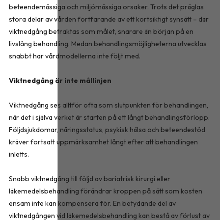
beteendemässiga och miljömässiga orsaker. Trots det präglas
stora delar av vården fortfarande av ett kortsiktigt synsätt – där
viktnedgång betraktas som målet, snarare än början på en
livslång behandling. Medan behandlingsmöjligheterna utvecklas
snabbt har vårdmodellerna inte följt med.
Viktnedgång är inte mållinjen
Viktnedgång ses alltför ofta som slutpunkten för behandlingen,
när det i själva verket är starten på ett långt behandlingsförlopp.
Följdsjukdomar, näringsstatus, psykisk hälsa och beteendestöd
kräver fortsatt uppmärksamhet långt efter att behandlingen
inletts.
Snabb viktnedgång till följd av bariatrisk kirurgi eller
läkemedelsbehandling förändrar kroppen på sätt som kosten
ensam inte kan kompensera för. En betydande del av
viktnedgången vid läkemedelsbehandling kan bestå av förlust av