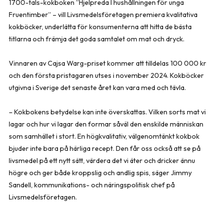
1700-tals-kokboken ”Hjelpreda I hushållningen för unga
Fruentimber” – vill Livsmedelsföretagen premiera kvalitativa
kokböcker, underlätta för konsumenterna att hitta de bästa
titlarna och främja det goda samtalet om mat och dryck.
Vinnaren av Cajsa Warg-priset kommer att tilldelas 100 000 kr
och den första pristagaren utses i november 2024. Kokböcker
utgivna i Sverige det senaste året kan vara med och tävla.
– Kokbokens betydelse kan inte överskattas. Vilken sorts mat vi
lagar och hur vi lagar den formar såväl den enskilde människan
som samhället i stort. En högkvalitativ, välgenomtänkt kokbok
bjuder inte bara på härliga recept. Den får oss också att se på
livsmedel på ett nytt sätt, värdera det vi äter och dricker ännu
högre och ger både kroppslig och andlig spis, säger Jimmy
Sandell, kommunikations- och näringspolitisk chef på
Livsmedelsföretagen.