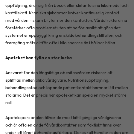
uppföljning, drar sig från besök eller slutar ta sina läkemedel och
kosttillskott. Kroniska sjukdomar kräver kontinuerlig kontakt
med vården – skam bryter ner den kontakten. Vårdstrukturerna
förstärker ofta problemet utan att ha för avsikt att göra det:
systemet är uppbyggt kring enskilda behandlingstillfällen, och
framgång mäts alltför ofta i kilo snarare än i hållbar hälsa.
Apoteket kan fylla en stor lucka
Ansvaret för den långsiktiga obesitasvården riskerar att
splittras mellan olika vårdgivare. Nutritionsuppföljning,
behandlingsstöd och löpande patientkontakt hamnar lätt mellan
stolarna. Det är precis här apoteket kan spela en mycket större
roll.
Apotekspersonalen tillhör de mest lättillgängliga vårdgivarna
och är ofta en av de få vårdkontakter som faktiskt finns kvar
under ett långt behandlingsförlopp. Deras roll handlar redan om