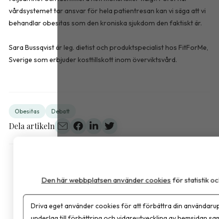
vårdsystemet tar ansvar för hela patientresan kan vi säga att vi
behandlar obesitas som den kroniska sjukdom den faktiskt är.
Sara Bussqvist är leg. dietist och produktspecialist hos FitForMe,
Sverige som erbjuder kosttillskott inom överviktsvård.
Obesitas
Debatt
Dela artikeln
Den här webbplatsen använder cookies
för statistik 
Driva eget använder cookies för att förbättra din användarup
underlag till förbättring och vidareutveckling av hemsidan sa