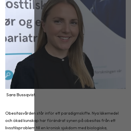
Sara Bussqvist.
Obesitasvården står inför ett paradigmskifte. Nya läkemedel
och ökad kunskap har förändrat synen på obesitas från ett
livsstilsproblem till en kronisk sjukdom med biologiska,