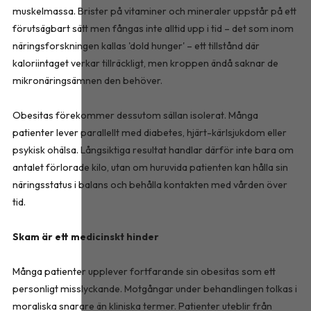
muskelmassa. Brister på vitaminer och mineraler uppstår på ett
förutsägbart sätt men fångas inte alltid upp i tid – det som inom
näringsforskningen kallas 'dold hunger' – ett tillstånd där
kaloriintaget verkar tillräckligt, men kroppen ändå saknar de
mikronäringsämnen den behöver.
Obesitas förekommer dessutom sällan isolerat. Många
patienter lever parallellt med diabetes, hjärt-kärlsjukdom eller
psykisk ohälsa. Långsiktiga resultat handlar därför inte bara om
antalet förlorade kilo, utan om huruvida patienten kan hålla sin
näringsstatus i balans och behålla kontakten med vården över
tid.
Skam är ett medicinskt hinder
Många patienter upplever fortfarande sin obesitas som ett
personligt misslyckande. Motgångar under behandlingen tolkas i
moraliska snarare än kliniska termer. Patienter uteblir från