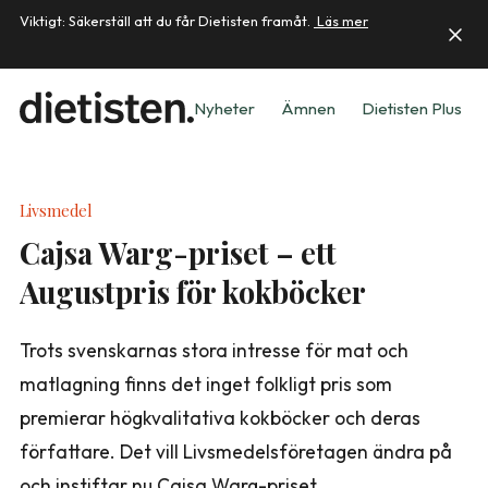
Viktigt: Säkerställ att du får Dietisten framåt.
Läs mer
Nyheter
Ämnen
Dietisten Plus
Livsmedel
Cajsa Warg-priset – ett
Augustpris för kokböcker
Trots svenskarnas stora intresse för mat och
matlagning finns det inget folkligt pris som
premierar högkvalitativa kokböcker och deras
författare. Det vill Livsmedelsföretagen ändra på
och instiftar nu Cajsa Warg-priset.