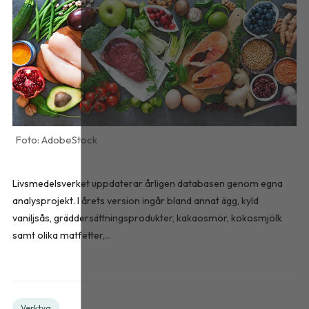
AdobeStock
Livsmedelsverket uppdaterar årligen databasen genom egna
analysprojekt. I årets version ingår bland annat ägg, kyld
vaniljsås, gräddersättningsprodukter, kakaosmör, kokosmjölk
samt olika matfetter,...
Verktyg