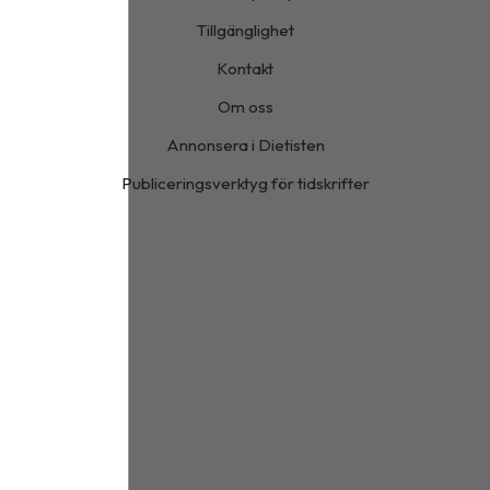
Tillgänglighet
Kontakt
Om oss
Annonsera i Dietisten
Publiceringsverktyg för tidskrifter