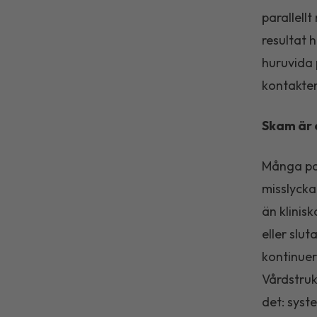
parallell
resultat 
huruvida 
kontakten
Skam är 
Många pat
misslycka
än klinisk
eller slu
kontinuer
Vårdstruk
det: syst