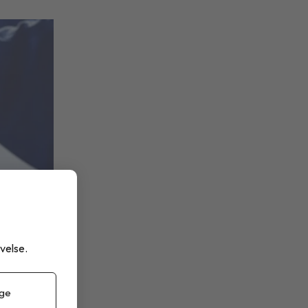
velse.
 ge