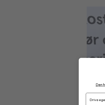
Den h
Driva ege