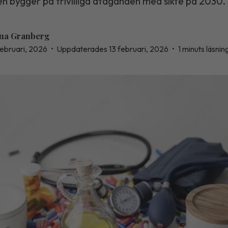
en bygger på frivilliga åtaganden med sikte på 2030.
na Granberg
 februari, 2026
•
Uppdaterades 13 februari, 2026
•
1 minuts läsnin