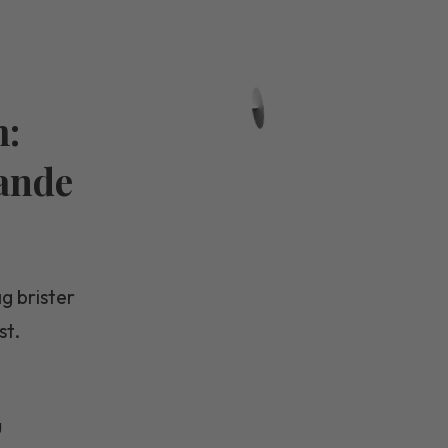
m:
rande
g brister
st.
g