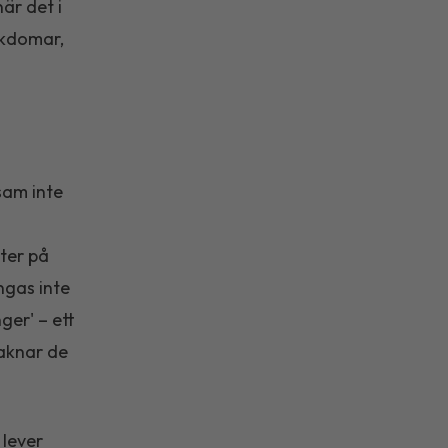
är det i
ukdomar,
sam inte
ter på
ngas inte
ger' – ett
saknar de
 lever