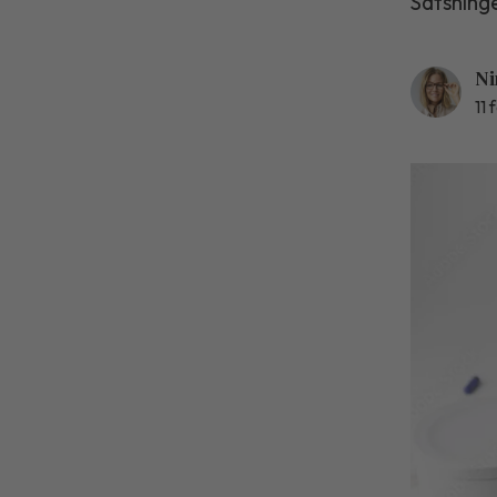
Satsning
Ni
11