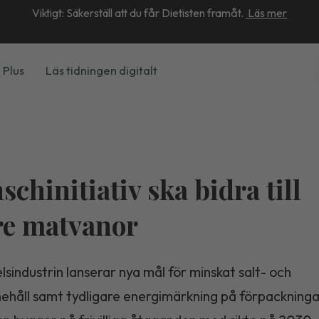
Viktigt: Säkerställ att du får Dietisten framåt.
Läs mer
 Plus
Läs tidningen digitalt
schinitiativ ska bidra till
re matvanor
sindustrin lanserar nya mål för minskat salt- och
nehåll samt tydligare energimärkning på förpackninga