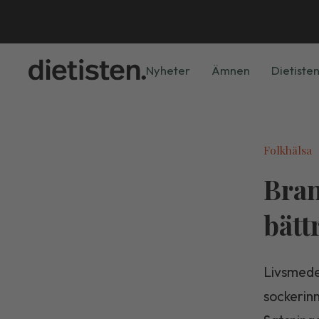
Nyheter
Ämnen
Dietisten
Folkhälsa
Bran
bätt
Livsmedel
sockerin