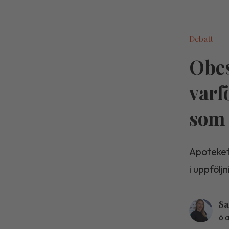
Debatt
Obes
varf
som 
Apoteket
i uppfölj
Sa
6 