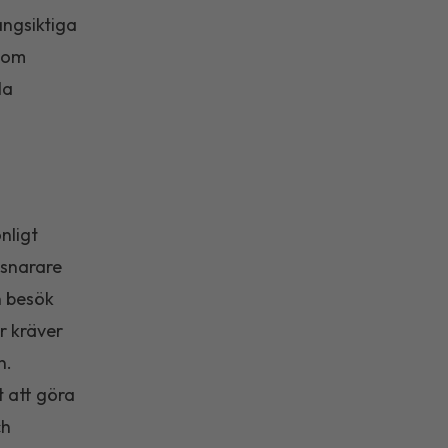
ångsiktiga
n om
la
nligt
 snarare
n besök
ar kräver
n.
t att göra
ch