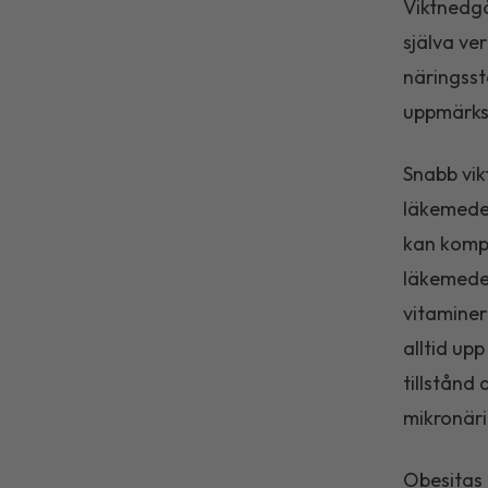
Viktnedgå
själva ve
näringsst
uppmärksa
Snabb vikt
läkemedel
kan kompe
läkemedel
vitaminer
alltid up
tillstånd
mikronär
Obesitas 