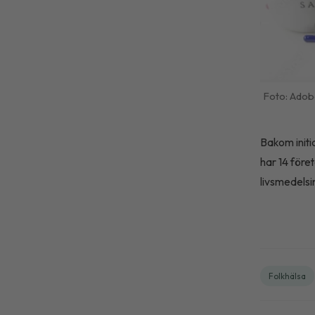
Adob
Bakom initi
har 14 föret
livsmedelsin
Folkhälsa