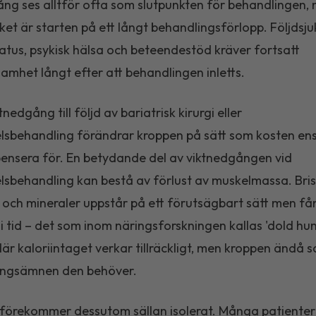
ng ses alltför ofta som slutpunkten för behandlingen, n
rket är starten på ett långt behandlingsförlopp. Följdsj
atus, psykisk hälsa och beteendestöd kräver fortsatt
mhet långt efter att behandlingen inletts.
nedgång till följd av bariatrisk kirurgi eller
sbehandling förändrar kroppen på sätt som kosten en
nsera för. En betydande del av viktnedgången vid
sbehandling kan bestå av förlust av muskelmassa. Bris
 och mineraler uppstår på ett förutsägbart sätt men få
p i tid – det som inom näringsforskningen kallas 'dold hun
 där kaloriintaget verkar tillräckligt, men kroppen ändå 
ingsämnen den behöver.
förekommer dessutom sällan isolerat. Många patienter