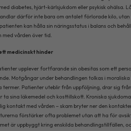
t med diabetes, hjärt-kärlsjukdom eller psykisk ohälsa. L
handlar därför inte bara om antalet förlorade kilo, uta
patienten kan hålla sin näringsstatus i balans och behål
 med vården över tid.
ett medicinskt hinder
ienter upplever fortfarande sin obesitas som ett perso
nde. Motgångar under behandlingen tolkas i moraliska
a termer. Patienter uteblir från uppföljning, drar sig frå
tar ta sina läkemedel och kosttillskott. Kroniska sjukdom
lig kontakt med vården – skam bryter ner den kontakte
turerna förstärker ofta problemet utan att ha för avsik
emet är uppbyggt kring enskilda behandlingstillfällen, o