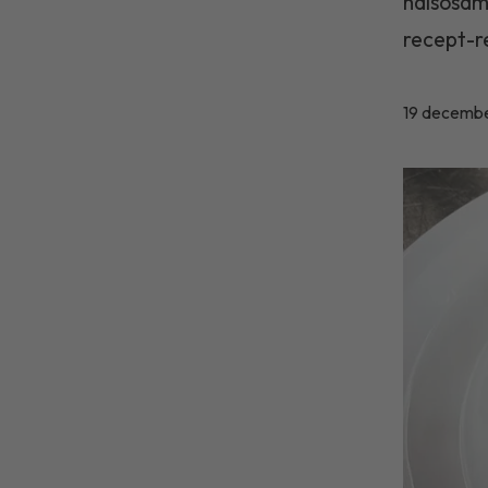
hälsosam
recept-r
19 decemb