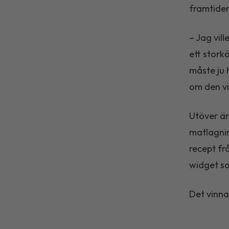
framtide
– Jag vil
ett stork
måste ju 
om den vi
Utöver är
matlagnin
recept fr
widget so
Det vinna