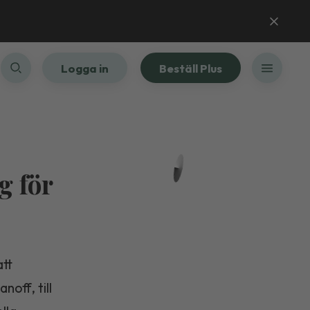
Logga in
Beställ Plus
g för
att
off, till