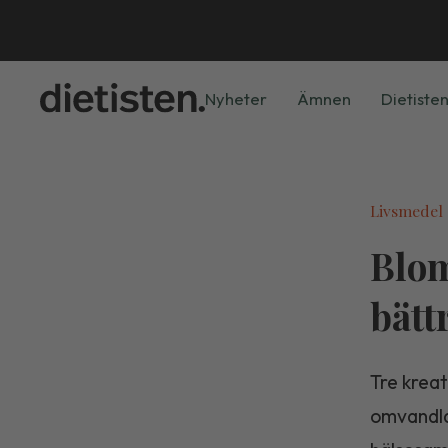
Nyheter
Ämnen
Dietisten
Livsmedel
Blom
bätt
Tre krea
omvandla 