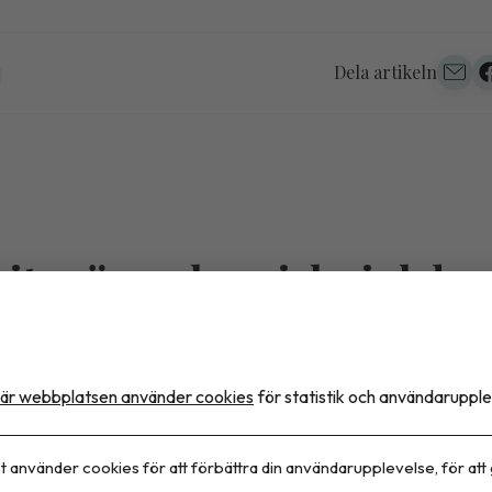
Dela artikeln
itas är en kronisk sjukdo
ör behandlar vi den fortfa
ett tillfälligt problem?
är webbplatsen använder cookies
för statistik och användarupple
 kan vara den saknade länken i en vårdmodell som ida
t använder cookies för att förbättra din användarupplevelse, för att