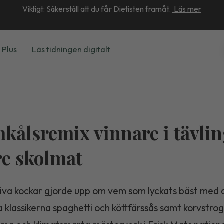
Viktigt: Säkerställ att du får Dietisten framåt.
Läs mer
 Plus
Läs tidningen digitalt
kålsremix vinnare i tävlin
re skolmat
tiva kockar gjorde upp om vem som lyckats bäst med 
klassikerna spaghetti och köttfärssås samt korvstrogan