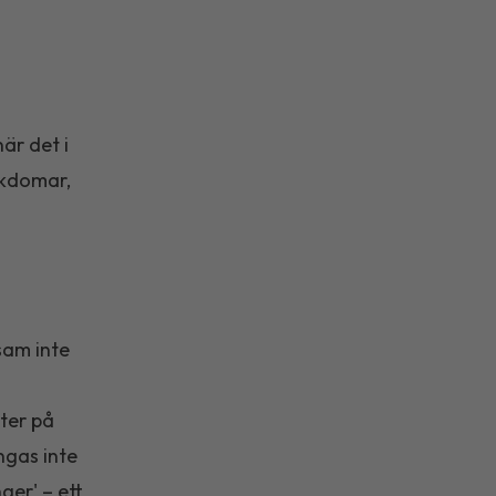
är det i
ukdomar,
sam inte
ter på
ngas inte
ger' – ett