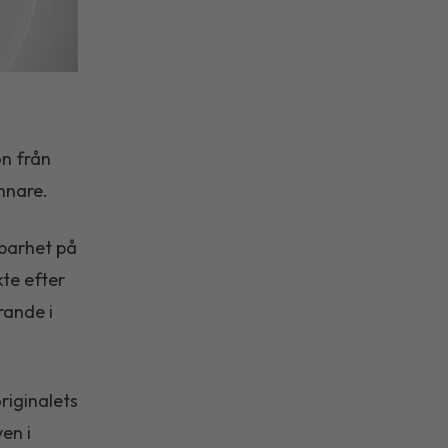
on från
nnare.
lbarhet på
kte efter
rande i
riginalets
en i