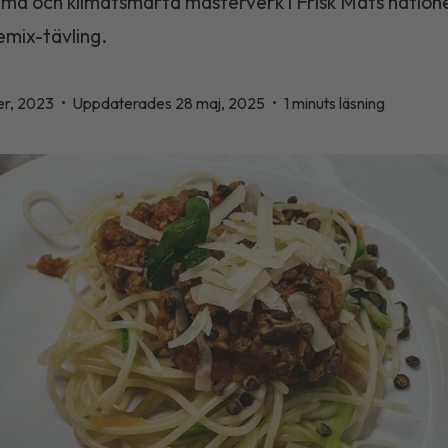
ma och klimatsmarta mästerverk i Frisk Mats natione
emix-tävling.
er, 2023
•
Uppdaterades 28 maj, 2025
•
1 minuts läsning