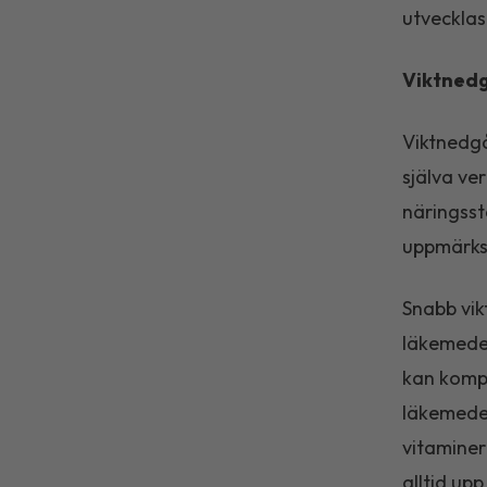
utvecklas
Viktnedg
Viktnedgå
själva ve
näringsst
uppmärksa
Snabb vikt
läkemedel
kan kompe
läkemedel
vitaminer
alltid up