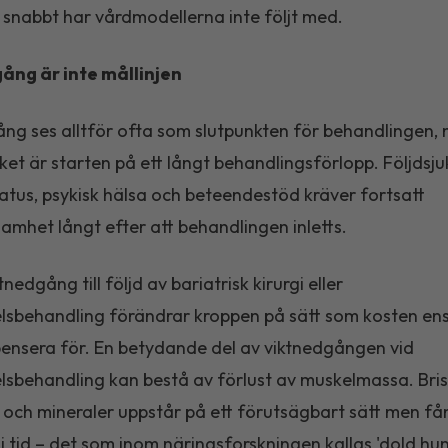
 snabbt har vårdmodellerna inte följt med.
ång är inte mållinjen
ng ses alltför ofta som slutpunkten för behandlingen, n
rket är starten på ett långt behandlingsförlopp. Följdsj
atus, psykisk hälsa och beteendestöd kräver fortsatt
mhet långt efter att behandlingen inletts.
nedgång till följd av bariatrisk kirurgi eller
sbehandling förändrar kroppen på sätt som kosten en
nsera för. En betydande del av viktnedgången vid
sbehandling kan bestå av förlust av muskelmassa. Bris
 och mineraler uppstår på ett förutsägbart sätt men få
p i tid – det som inom näringsforskningen kallas 'dold hun