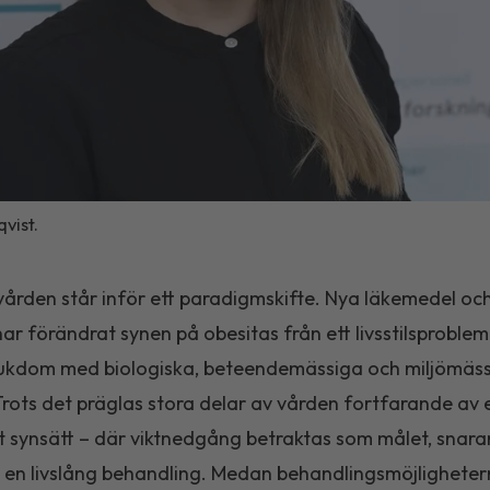
vist.
ården står inför ett paradigmskifte. Nya läkemedel oc
ar förändrat synen på obesitas från ett livsstilsproblem t
jukdom med biologiska, beteendemässiga och miljömäs
Trots det präglas stora delar av vården fortfarande av 
gt synsätt – där viktnedgång betraktas som målet, snara
 en livslång behandling. Medan behandlingsmöjlighete