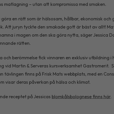
ns matlagning – utan att kompromissa med smaken.
le göra en rätt som är hälsosam, hållbar, ekonomisk och 
ök. Att juryn tyckte den smakade gott är bäst av allt! M
hamna i magen om den ska göra nytta, säger Jessica D
nnande rätten.
a och berömmelse fick vinnaren en exklusiv utbildning i 
g vid Martin & Serveras kursverksamhet Gastromerit. 
ån tävlingen finns på Frisk Mats webbplats, med en Con
m visar deras påverkan på hälsa och klimat.
nde receptet på Jessicas
blomkålsbolognese finns här
.