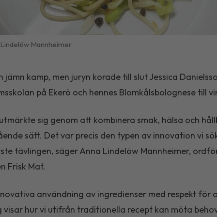
 Lindelöw Mannheimer
n jämn kamp, men juryn korade till slut Jessica Danielss
sskolan på Ekerö och hennes Blomkålsbolognese till vi
 utmärkte sig genom att kombinera smak, hälsa och hål
ående sätt. Det var precis den typen av innovation vi sö
lyste tävlingen, säger Anna Lindelöw Mannheimer, ordfö
n Frisk Mat.
novativa användning av ingredienser med respekt för o
 visar hur vi utifrån traditionella recept kan möta behov