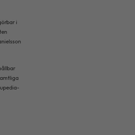
görbar i
aten
anielsson
hållbar
Samtliga
supedia-