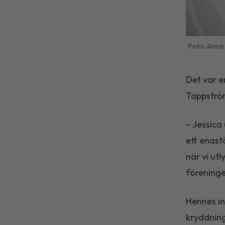
Anna
Det var e
Tappström
– Jessica
ett enast
när vi ut
föreninge
Hennes in
kryddning