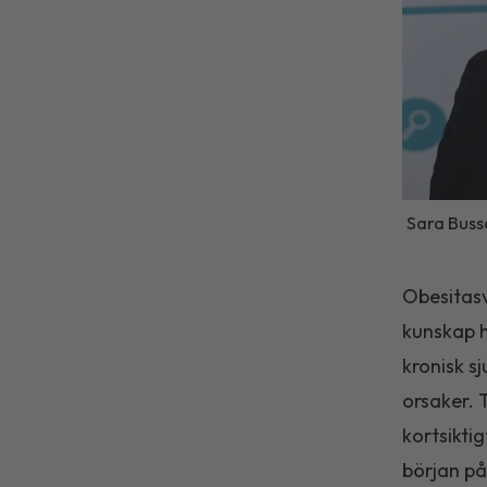
Sara Bussq
Obesitasv
kunskap h
kronisk s
orsaker. 
kortsikti
början på