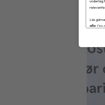
i uppfölj
underlag t
relevanta 
Sa
Läs gärna
6 
alla
. Om d