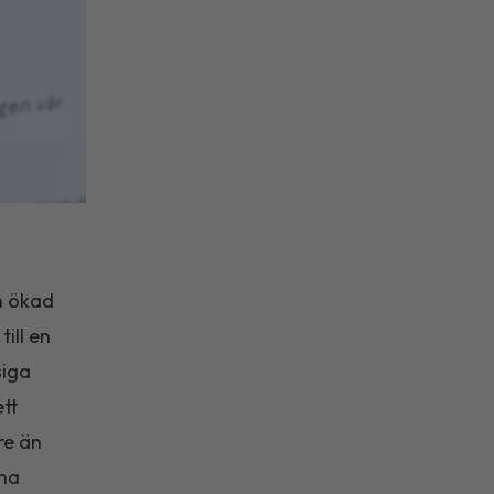
h ökad
ill en
siga
ett
re än
rna