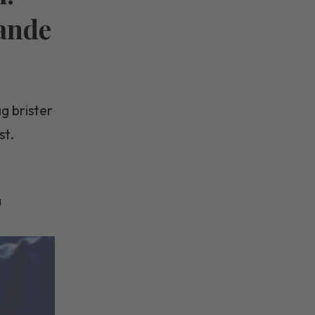
rande
g brister
st.
g