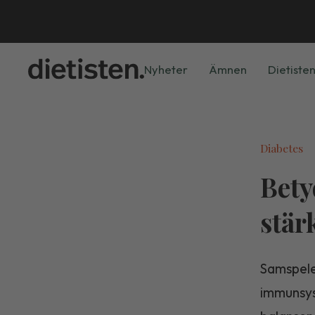
Nyheter
Ämnen
Dietisten
Diabetes
Bety
stär
Samspele
immunsys