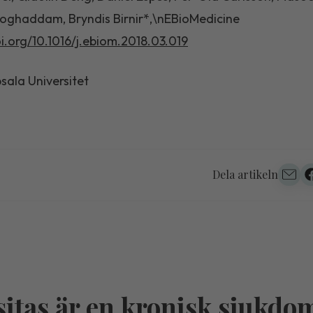
oghaddam, Bryndis Birnir*,\nEBioMedicine
oi.org/10.1016/j.ebiom.2018.03.019
psala Universitet
Dela artikeln
itas är en kronisk sjukdo