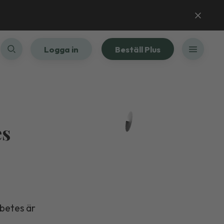
Logga in
Beställ Plus
es
betes är