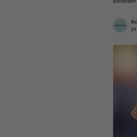
balansen 
Re
29