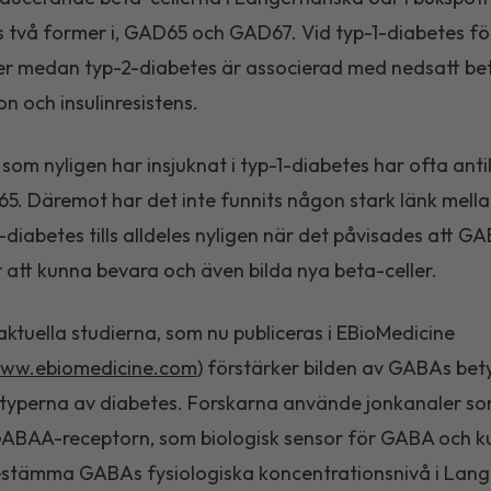
 två former i, GAD65 och GAD67. Vid typ-1-diabetes fö
er medan typ-2-diabetes är associerad med nedsatt be
on och insulinresistens.
 som nyligen har insjuknat i typ-1-diabetes har ofta ant
. Däremot har det inte funnits någon stark länk mel
-diabetes tills alldeles nyligen när det påvisades att G
ör att kunna bevara och även bilda nya beta-celler.
ktuella studierna, som nu publiceras i EBioMedicine
www.ebiomedicine.com
) förstärker bilden av GABAs bet
 typerna av diabetes. Forskarna använde jonkanaler 
GABAA-receptorn, som biologisk sensor för GABA och k
bestämma GABAs fysiologiska koncentrationsnivå i Lan