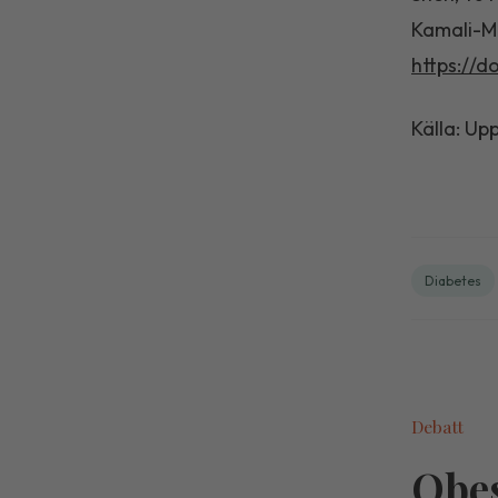
Kamali-M
https://d
Källa: Up
Diabetes
Debatt
Obes