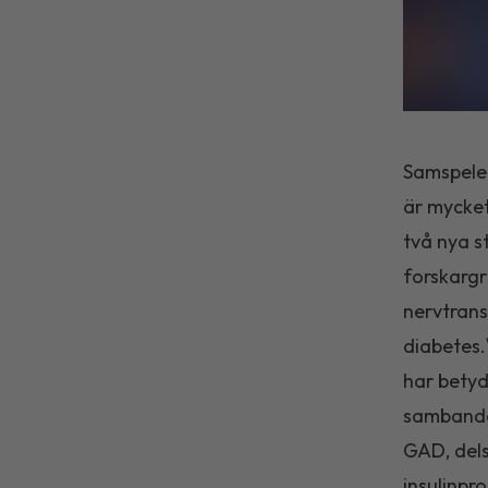
Samspele
är mycket
två nya s
forskargr
nervtrans
diabetes.
har betyd
sambanden
GAD, dels
insulinpr