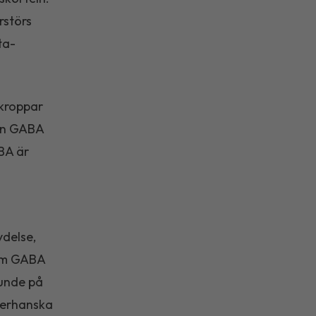
rstörs
ta-
ikroppar
lan GABA
ABA är
ydelse,
som GABA
unde på
gerhanska