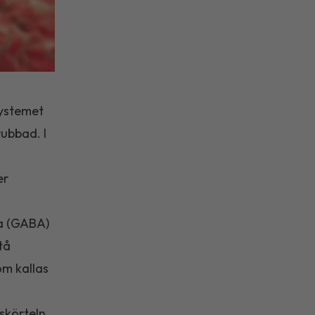
systemet
ubbad. I
er
ra (GABA)
tå
om kallas
skörteln.