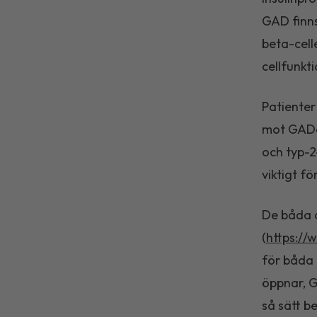
GAD finns
beta-cell
cellfunkti
Patienter
mot GAD65
och typ-2
viktigt f
De båda a
(
https://
för båda
öppnar, 
så sätt 