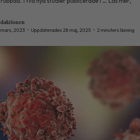
rubbad. I två nya studier publicerade i … Läs mer,
daktionen
 mars, 2023
•
Uppdaterades 28 maj, 2025
•
2 minuters läsning