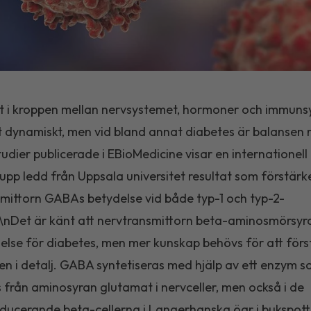
t i kroppen mellan nervsystemet, hormoner och immun
 dynamiskt, men vid bland annat diabetes är balansen r
tudier publicerade i EBioMedicine visar en internationell
upp ledd från Uppsala universitet resultat som förstärk
mittorn GABAs betydelse vid både typ-1 och typ-2-
\nDet är känt att nervtransmittorn beta-aminosmörsy
else för diabetes, men mer kunskap behövs för att förs
 i detalj. GABA syntetiseras med hjälp av ett enzym s
 från aminosyran glutamat i nervceller, men också i de
oducerande beta-cellerna i Langerhanska öar i bukspott