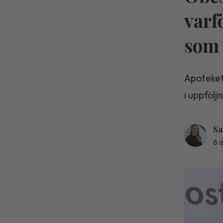
varf
som 
Apoteket
i uppfölj
Sa
6 