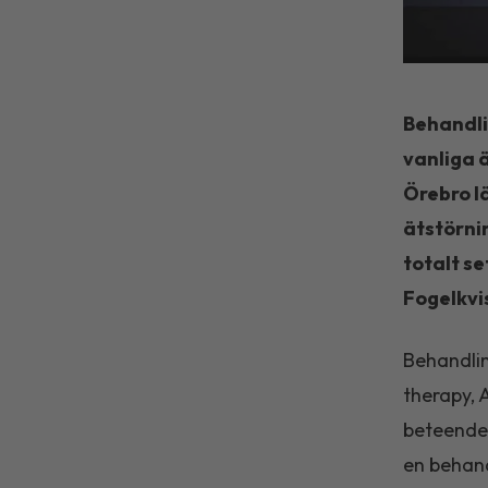
Behandli
vanliga 
Örebro lä
ätstörni
totalt se
Fogelkvis
Behandli
therapy, 
beteendet
en behand