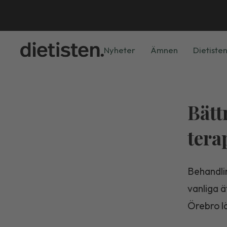
Nyheter
Ämnen
Dietisten
Bätt
tera
Behandlin
vanliga ä
Örebro lä