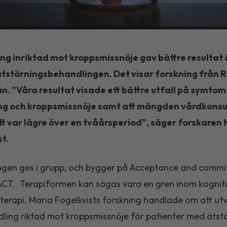
ng inriktad mot kroppsmissnöje gav bättre resultat
ätstörningsbehandlingen. Det visar forskning från 
n. ”Våra resultat visade ett bättre utfall på symtom
ng och kroppsmissnöje samt att mängden vårdkons
tt var lägre över en tvåårsperiod”, säger forskaren
t.
ngen ges i grupp, och bygger på Acceptance and comm
ACT. Terapiformen kan sägas vara en gren inom kognit
erapi. Maria Fogelkvists forskning handlade om att ut
ling riktad mot kroppsmissnöje för patienter med ätst