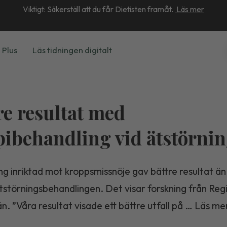
Viktigt: Säkerställ att du får Dietisten framåt.
Läs mer
 Plus
Läs tidningen digitalt
re resultat med
pibehandling vid ätstörni
g inriktad mot kroppsmissnöje gav bättre resultat än
tstörningsbehandlingen. Det visar forskning från Reg
n. ”Våra resultat visade ett bättre utfall på … Läs me