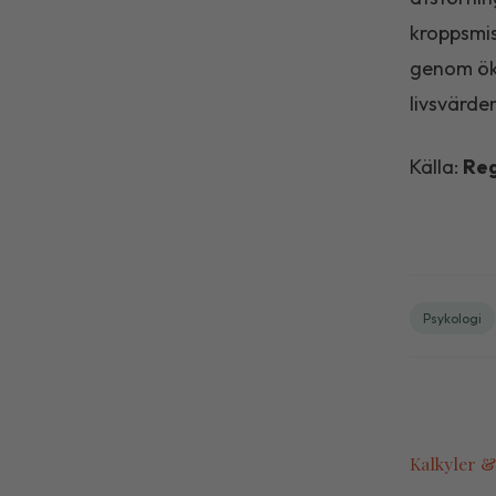
kroppsmis
genom öka
livsvärde
Källa:
Reg
Psykologi
Kalkyler &