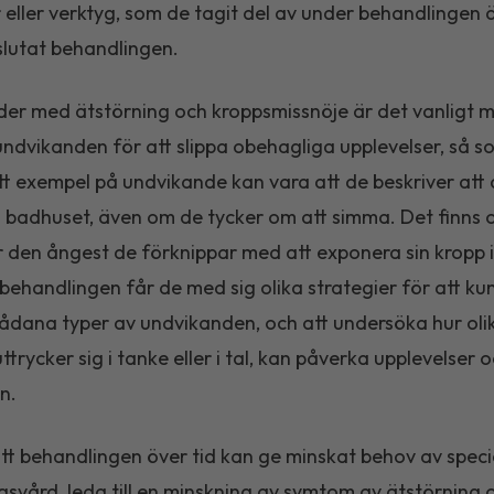
 eller verktyg, som de tagit del av under behandlingen 
slutat behandlingen.
ider med ätstörning och kroppsmissnöje är det vanligt m
undvikanden för att slippa obehagliga upplevelser, så s
tt exempel på undvikande kan vara att de beskriver att 
ll badhuset, även om de tycker om att simma. Det finns 
r den ångest de förknippar med att exponera sin kropp i
 behandlingen får de med sig olika strategier för att ku
dana typer av undvikanden, och att undersöka hur olik
trycker sig i tanke eller i tal, kan påverka upplevelser 
n.
att behandlingen över tid kan ge minskat behov av speci
gsvård, leda till en minskning av symtom av ätstörning 