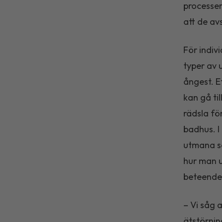
processer
att de av
För indiv
typer av 
ångest. E
kan gå ti
rädsla fö
badhus. I
utmana så
hur man ut
beteende
– Vi såg 
ätstörnin