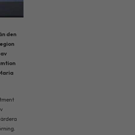
 än den
Region
 av
umtion
 Maria
itment
iv
värdera
örning.