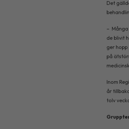
Det gälld
behandli
– Många a
de blivit 
ger hopp 
på ätstör
medicinsk
Inom Regi
år tillba
tolv veck
Gruppter