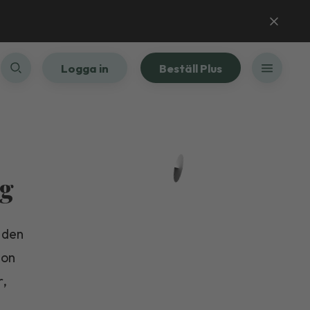
Logga in
Beställ Plus
ng
 den
ion
r,