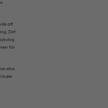
om
vde att
ning. Det
psykolog
onen för
dan elva
. Under