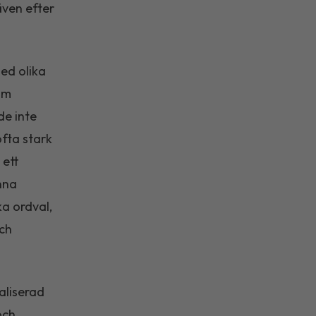
även efter
ed olika
om
de inte
ofta stark
 ett
nna
a ordval,
och
aliserad
och