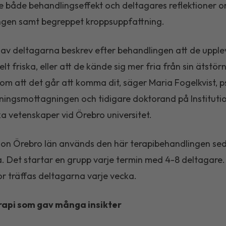
e både behandlingseffekt och deltagares reflektioner 
ngen samt begreppet kroppsuppfattning.
v deltagarna beskrev efter behandlingen att de upple
helt friska, eller att de kände sig mer fria från sin ätstör
om att det går att komma dit, säger Maria Fogelkvist, 
ningsmottagningen och tidigare doktorand på Instituti
a vetenskaper vid Örebro universitet.
on Örebro län används den här terapibehandlingen se
ka. Det startar en grupp varje termin med 4-8 deltagare
or träffas deltagarna varje vecka.
api som gav många insikter