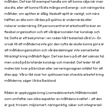
måltiden. Det kan till exempel handla om att kunna välja när man
ska äta, eller att kunna få äta många små energi- och näringsrika
måltider, om aptiten är dålig. Nedsatt aptit är vanligt, och nära
hälften av alla som vårdas på sjukhus är undernärda eller
riskerar undernäring. Ett personcentrerat arbetssätt kräver en
flexibel organisation och att vårdpersonalen har kunskap och
tid. Detta är ett bekymmer i en redan hårt belastad vård.\n– En
orsak till att måltiderna inte gör den nytta de skulle kunna göra är
att måltidsorganisation och vårdavdelningar inte samarbetar
tillräckligt kring måltidsfrågor. Det kan bero på att det saknas tid,
men också på bristande kunskap och mandat. Det leder till att
maten blir kvar på brickan eller serveringsvagnen istället för att
ätas upp. Våra råd visar hur sjukhusen kan utveckla arbetet kring
måltiderna, säger Ulrika Backlund.
Råden är uppbyggda kring Livsmedelsverkets Måltidsmodell,
som omfattar sex olika aspekter av måltidens kvalitet – att den
är god, trivsam, miljösmart, näringsriktig, säker och integrerad i