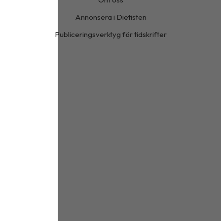
Annonsera i Dietisten
Publiceringsverktyg för tidskrifter