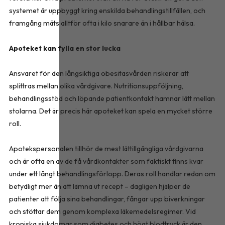
systemet är uppbyggt kring enskilda behandlingstillfällen, och
framgång mäts alltför ofta i kilo snarare än i hållbar hälsa.
Apoteket kan fylla en stor lucka
Ansvaret för den långsiktiga obesitasvården riskerar att
splittras mellan olika vårdgivare. Nutritionsuppföljning,
behandlingsstöd och löpande patientkontakt hamnar lätt mellan
stolarna. Det är precis här apoteket kan spela en mycket större
roll.
Apotekspersonalen tillhör de mest lättillgängliga vårdgivarna
och är ofta en av de få vårdkontakter som faktiskt finns kvar
under ett långt behandlingsförlopp. Deras roll handlar redan om
betydligt mer än att lämna ut recept – dagligen hjälper de
patienter att följa sina behandlingar, fångar upp biverkningar
och stöttar dem genom komplexa läkemedelsregimer. Vid
kroniska sjukdomar som diabetes och högt blodtryck är den