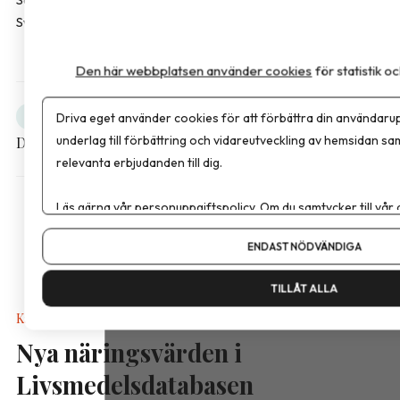
Sverige som erbjuder kosttillskott inom överviktsvård.
Den här webbplatsen använder cookies
för statistik 
Driva eget använder cookies för att förbättra din användarup
Obesitas
Debatt
underlag till förbättring och vidareutveckling av hemsidan sa
Dela artikeln
relevanta erbjudanden till dig.
Läs gärna vår
personuppgiftspolicy
. Om du samtycker till vår
Om du vill ändra ditt val i efterhand hittar du den möjligheten 
ENDAST NÖDVÄNDIGA
TILLÅT ALLA
Kalkyler & Verktyg
Nya näringsvärden i
Livsmedelsdatabasen