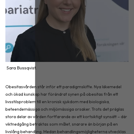
Sara Bussqvist.
Obesitasvården står inför ett paradigmskifte. Nya läkemedel
och ökad kunskap har förändrat synen på obesitas från ett
livsstilsproblem till en kronisk sjukdom med biologiska,
beteendemässiga och miljömässiga orsaker. Trots det präglas
stora delar av vården fortfarande av ett kortsiktigt synsätt – där
viktnedgång betraktas som målet, snarare än början på en
livslång behandling. Medan behandlingsmöjligheterna utvecklas