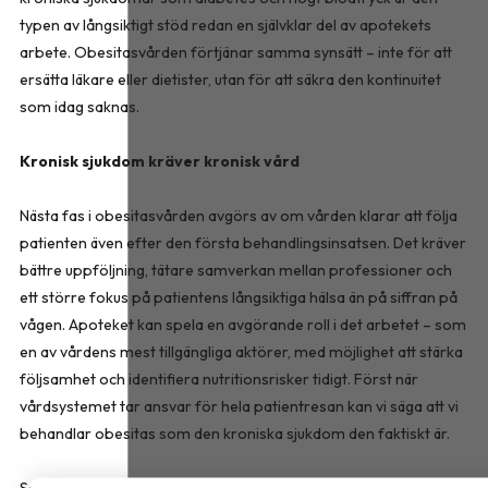
typen av långsiktigt stöd redan en självklar del av apotekets
arbete. Obesitasvården förtjänar samma synsätt – inte för att
ersätta läkare eller dietister, utan för att säkra den kontinuitet
som idag saknas.
Kronisk sjukdom kräver kronisk vård
Nästa fas i obesitasvården avgörs av om vården klarar att följa
patienten även efter den första behandlingsinsatsen. Det kräver
bättre uppföljning, tätare samverkan mellan professioner och
ett större fokus på patientens långsiktiga hälsa än på siffran på
vågen. Apoteket kan spela en avgörande roll i det arbetet – som
en av vårdens mest tillgängliga aktörer, med möjlighet att stärka
följsamhet och identifiera nutritionsrisker tidigt. Först när
vårdsystemet tar ansvar för hela patientresan kan vi säga att vi
behandlar obesitas som den kroniska sjukdom den faktiskt är.
Sara Bussqvist är leg. dietist och produktspecialist hos FitForMe,