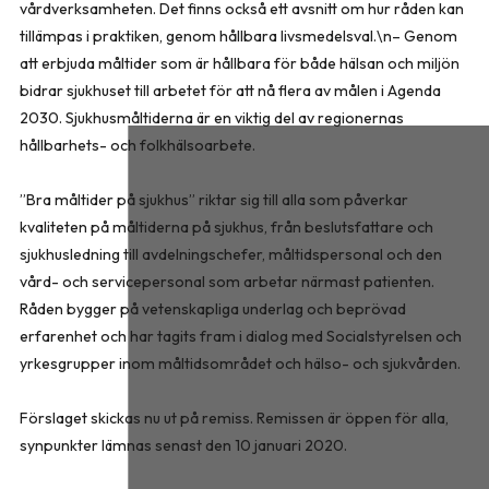
vårdverksamheten. Det finns också ett avsnitt om hur råden kan
tillämpas i praktiken, genom hållbara livsmedelsval.\n– Genom
att erbjuda måltider som är hållbara för både hälsan och miljön
bidrar sjukhuset till arbetet för att nå flera av målen i Agenda
2030. Sjukhusmåltiderna är en viktig del av regionernas
hållbarhets- och folkhälsoarbete.
”Bra måltider på sjukhus” riktar sig till alla som påverkar
kvaliteten på måltiderna på sjukhus, från beslutsfattare och
sjukhusledning till avdelningschefer, måltidspersonal och den
vård- och servicepersonal som arbetar närmast patienten.
Råden bygger på vetenskapliga underlag och beprövad
erfarenhet och har tagits fram i dialog med Socialstyrelsen och
yrkesgrupper inom måltidsområdet och hälso- och sjukvården.
Förslaget skickas nu ut på remiss. Remissen är öppen för alla,
synpunkter lämnas senast den 10 januari 2020.