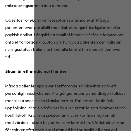
mikronäringsämnen den behöver.
Obesitas förekommer dessutom sällan isolerat. Många
patienter lever parallellt med diabetes, hjärt-kärlsjukdom eller
psykisk ohälsa. Långsiktiga resultat handlar därför inte bara om
antalet förlorade kilo, utan om huruvida patienten kan hålla sin
näringsstatus i balans och behålla kontakten med vården över
tid.
Skam är ett medicinskt hinder
Många patienter upplever fortfarande sin obesitas som ett
personligt misslyckande. Motgångar under behandlingen tolkas i
moraliska snarare än kliniska termer. Patienter uteblir från
uppföljning, drar sig från besök eller slutar ta sina läkemedel och
kosttillskott. Kroniska sjukdomar kräver kontinuerlig kontakt
med vården – skam bryter ner den kontakten. Vårdstrukturerna
förstärker ofta problemet utan att ha för avsikt att göra det: