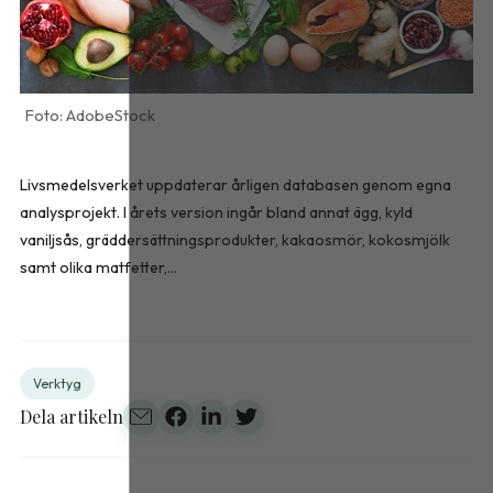
AdobeStock
Livsmedelsverket uppdaterar årligen databasen genom egna
analysprojekt. I årets version ingår bland annat ägg, kyld
vaniljsås, gräddersättningsprodukter, kakaosmör, kokosmjölk
samt olika matfetter,...
Verktyg
Dela artikeln