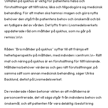
\nMaten på sjukhus är viktig för patientens hälsa och
förutsättningar att tillfriskna, läka och tillgodogöra sig medicinsk
behandling. För att maten ska hamna i magen och göra nytta
behöver den utgå från patientens behov och önskemål och bli
en tydligare del av vården. Det lyfts fram i Livsmedelsverkets
uppdaterade råd om måltider på sjukhus, som nu går på
remiss.\n\n
Råden ”Bra måltider på sjukhus” syftar till att främja ett
helhetsperspektiv på måltiden, med individen i centrum.\n– Rätt
mat och näring på sjukhus är en förutsättning för tillfrisknande.
Måltiderna behöver värderas och ges rätt förutsättningar, på
samma sätt som annan medicinsk behandling, säger Ulrika
Backlund, dietist på Livsmedelsverket.
De reviderade råden betonar vikten av att måltiderna är
personcentrerade, det vill säga utgår från individens behov och
önskemål, och att patienten får vara delaktig i beslut kring