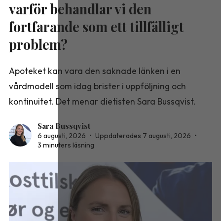
varför behandlar vi den
fortfarande som ett tillfälligt
problem?
Apoteket kan vara den saknade länken i en
vårdmodell som idag brister i uppföljning och
kontinuitet. Det menar dietisten Sara Bussqvist.
Sara Bussqvist
6 augusti, 2026
•
Uppdaterades 7 augusti, 2026
•
3 minuters läsning