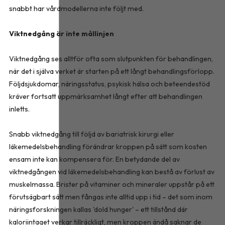
snabbt har vårdmodellerna inte följt med.
Viktnedgång är inte mållinjen
Viktnedgång ses alltför ofta som slutpunkten för behandlingen,
när det i själva verket är starten på ett långt behandlingsförlopp.
Följdsjukdomar, näringsstatus, psykisk hälsa och beteendestöd
kräver fortsatt uppmärksamhet långt efter att behandlingen
inletts.
Snabb viktnedgång till följd av bariatrisk kirurgi eller
läkemedelsbehandling förändrar kroppen på sätt som kosten
ensam inte kan kompensera för. En betydande del av
viktnedgången vid läkemedelsbehandling kan bestå av förlust av
muskelmassa. Brister på vitaminer och mineraler uppstår på ett
förutsägbart sätt men fångas inte alltid upp i tid – det som inom
näringsforskningen kallas 'dold hunger' – ett tillstånd där
kaloriintaget verkar tillräckligt, men kroppen ändå saknar de