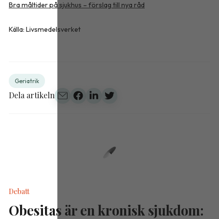
Bra måltider på sjukhus – förslag till nya råd
Källa: Livsmedelsverket
Geriatrik
Dela artikeln
Debatt
Obesitas är en kronisk sjukdom: