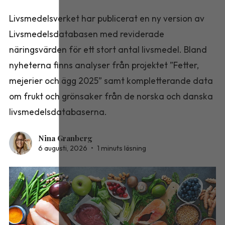
Livsmedelsverket har publicerat en ny version av
Livsmedelsdatabasen med reviderade
näringsvärden för ett stort antal livsmedel. Bland
nyheterna finns analyser från projektet ”Fetter,
mejerier och ägg 2025” samt kompletterande data
om frukt och grönsaker från de norska och danska
livsmedelsdatabaserna.
Nina Granberg
6 augusti, 2026
•
1 minuts läsning