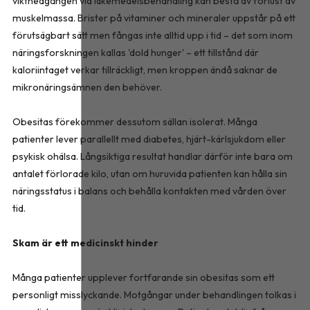
viktnedgången vid läkemedelsbehandling kan bestå av förlust av
muskelmassa. Brister på vitaminer och mineraler uppstår på ett
förutsägbart sätt men fångas inte alltid upp i tid – det som inom
näringsforskningen kallas 'dold hunger' – ett tillstånd där
kaloriintaget verkar tillräckligt, men kroppen ändå saknar de
mikronäringsämnen den behöver.
Obesitas förekommer dessutom sällan isolerat. Många
patienter lever parallellt med diabetes, hjärt-kärlsjukdom eller
psykisk ohälsa. Långsiktiga resultat handlar därför inte bara om
antalet förlorade kilo, utan om huruvida patienten kan hålla sin
näringsstatus i balans och behålla kontakten med vården över
tid.
Skam är ett medicinskt hinder
Många patienter upplever fortfarande sin obesitas som ett
personligt misslyckande. Motgångar under behandlingen tolkas i