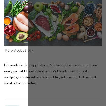
AdobeStock
Livsmedelsverket uppdaterar årligen databasen genom egna
analysprojekt. I årets version ingår bland annat ägg, kyld
vaniljsås, gräddersättningsprodukter, kakaosmör, kokosmjölk
samt olika matfetter,...