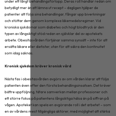
under ett långt behandlingsförlopp. Deras roll handlar redan om
betydligt mer än att lämna ut recept – dagligen hjälper de
patienter att följa sina behandlingar, fångar upp biverkningar
och stöttar dem genom komplexa läkemedelsregimer. Vid
kroniska sjukdomar som diabetes och högt blodtryck är den
typen av långsiktigt stöd redan en självklar del av apotekets
arbete. Obesitasvården förtjänar samma synsätt – inte för att
ersätta läkare eller dietister, utan för att säkra den kontinuitet
som idag saknas.
Kronisk sjukdom kräver kronisk vård
Nästa fas i obesitasvården avgörs av om vården klarar att följa
patienten även efter den första behandlingsinsatsen. Det kräver
bättre uppföljning, tätare samverkan mellan professioner och
ett större fokus på patientens långsiktiga hälsa än på siffran på
vågen. Apoteket kan spela en avgörande roll i det arbetet – som
en av vårdens mest tillgängliga aktörer, med möjlighet att stärka