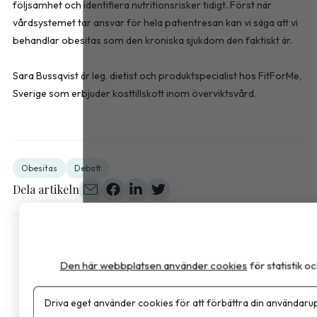
följsamhet och identifiera nutritionsrisker tidigt. Först när
vårdsystemet tar ansvar för hela patientresan kan vi säga att vi
behandlar obesitas som den kroniska sjukdom den faktiskt är.
Sara Bussqvist är leg. dietist och produktspecialist hos FitForMe,
Sverige som erbjuder kosttillskott inom överviktsvård.
Obesitas
Debatt
Dela artikeln
Den här webbplatsen använder cookies
för statistik 
Driva eget använder cookies för att förbättra din användarup