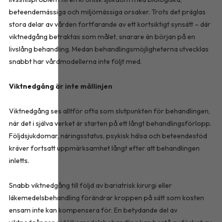
beteendemässiga och miljömässiga orsaker. Trots det präglas
stora delar av vården fortfarande av ett kortsiktigt synsätt – där
viktnedgång betraktas som målet, snarare än början på en
livslång behandling. Medan behandlingsmöjligheterna utvecklas
snabbt har vårdmodellerna inte följt med.
Viktnedgång är inte mållinjen
Viktnedgång ses alltför ofta som slutpunkten för behandlingen,
när det i själva verket är starten på ett långt behandlingsförlopp.
Följdsjukdomar, näringsstatus, psykisk hälsa och beteendestöd
kräver fortsatt uppmärksamhet långt efter att behandlingen
inletts.
Snabb viktnedgång till följd av bariatrisk kirurgi eller
läkemedelsbehandling förändrar kroppen på sätt som kosten
ensam inte kan kompensera för. En betydande del av