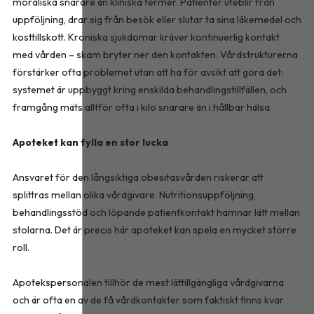
moraliska snarare än kliniska termer. Patienter uteblir från
uppföljning, drar sig från besök eller slutar ta sina läkemedel och
kosttillskott. Kroniska sjukdomar kräver kontinuerlig kontakt
med vården – skam bryter ner den kontakten. Vårdstrukturerna
förstärker ofta problemet utan att ha för avsikt att göra det:
systemet är uppbyggt kring enskilda behandlingstillfällen, och
framgång mäts alltför ofta i kilo snarare än i hållbar hälsa.
Apoteket kan fylla en stor lucka
Ansvaret för den långsiktiga obesitasvården riskerar att
splittras mellan olika vårdgivare. Nutritionsuppföljning,
behandlingsstöd och löpande patientkontakt hamnar lätt mellan
stolarna. Det är precis här apoteket kan spela en mycket större
roll.
Apotekspersonalen tillhör de mest lättillgängliga vårdgivarna
och är ofta en av de få vårdkontakter som faktiskt finns kvar