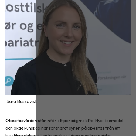
Sara Bussqvist.
Obesitasvården står inför ett paradigmskifte. Nya läkemedel
och ökad kunskap har förändrat synen på obesitas från ett
livsstilsproblem till en kronisk sjukdom med biologiska,