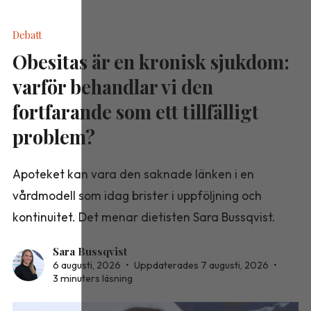
Debatt
Obesitas är en kronisk sjukdom:
varför behandlar vi den
fortfarande som ett tillfälligt
problem?
Apoteket kan vara den saknade länken i en
vårdmodell som idag brister i uppföljning och
kontinuitet. Det menar dietisten Sara Bussqvist.
Sara Bussqvist
6 augusti, 2026
•
Uppdaterades 7 augusti, 2026
•
3 minuters läsning