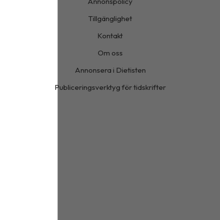
Annonspolicy
Tillgänglighet
Kontakt
Om oss
Annonsera i Dietisten
Publiceringsverktyg för tidskrifter