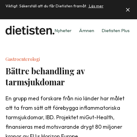
Viktigt: Säkerställ att du får Dietisten framåt.
Läs mer
Nyheter
Ämnen
Dietisten Plus
Gastroenterologi
Bättre behandling av
tarmsjukdomar
En grupp med forskare från nio länder har målet
att ta fram sätt att förebygga inflammatoriska
tarmsjukdomar, IBD. Projektet miGut-Health,
finansieras med motsvarande drygt 80 miljoner
kronor av EU:s Horizon Europe.