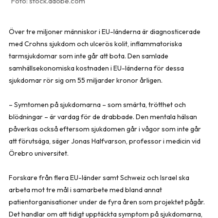
stock.adobe.com
Över tre miljoner människor i EU-länderna är diagnosticerade
med Crohns sjukdom och ulcerös kolit, inflammatoriska
tarmsjukdomar som inte går att bota. Den samlade
samhällsekonomiska kostnaden i EU-länderna för dessa
sjukdomar rör sig om 55 miljarder kronor årligen.
– Symtomen på sjukdomarna – som smärta, trötthet och
blödningar – är vardag för de drabbade. Den mentala hälsan
påverkas också eftersom sjukdomen går i vågor som inte går
att förutsäga, säger Jonas Halfvarson, professor i medicin vid
Örebro universitet.
Forskare från flera EU-länder samt Schweiz och Israel ska
arbeta mot tre mål i samarbete med bland annat
patientorganisationer under de fyra åren som projektet pågår.
Det handlar om att tidigt upptäckta symptom på sjukdomarna,