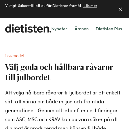
Viktigt: Säkerställ att du får Dietisten framåt.
Läs mer
Nyheter
Ämnen
Dietisten Plus
Livsmedel
Välj goda och hållbara råvaror
till julbordet
Att välja hållbara råvaror till julbordet är ett enkelt
sätt att värna om både miljön och framtida
generationer. Genom att leta efter certifieringar
som ASC, MSC och KRAV kan du vara säker på att
din mat är producerad med hänsyn till både