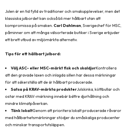
Julen är en tid fylld av traditioner och smakupplevelser, men det
klassiska julbordet kan också bli mer hållbart utan att
kompromissa på smaken.
Carl Dahlman
, Sverigechef för MSC,
påminner om att många välsorterade butiker i Sverige erbjuder
ett brett utbud av miljömärkta alternativ.
Tips för ett hållbart julbord:
Välj ASC- eller MSC-märkt fisk och skaldjur
Kontrollera
att den gravade laxen och inlagda sillen har dessa märkningar
för att säkerställa att de är hållbart producerade.
Satsa på KRAV-märkta produkter
Julskinka, köttbullar och
ostar med KRAV-märkning innebär bättre djurhållning och
mindre klimatpåverkan.
Tänk lokalt
Genom att prioritera lokalt producerade råvaror
med hållbarhetsmärkningar stödjer du småskaliga producenter
och minskar transportutsläppen.