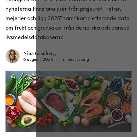
nyheterna finns analyser från projektet ”Fetter,
mejerier och ägg 2025” samt kompletterande data
om frukt och grönsaker från de norska och danska
livsmedelsdatabaserna.
Nina Granberg
6 augusti, 2026
•
1 minuts läsning