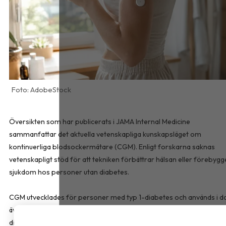
AdobeStock
Översikten som har publicerats i
JAMA Internal Medicine
sammanfattar det aktuella vetenskapliga kunskapsläget om
kontinuerliga blodsockermätare (CGM). Enligt forskarna saknas
vetenskapligt stöd för att tekniken förbättrar hälsan eller förebygg
sjukdom hos personer utan diabetes.
CGM utvecklades för personer med typ 1-diabetes och används i d
även av många med typ 2-diabetes. För personer med typ 2-
diabetes kan tekniken underlätta behandlingen, minska behovet av