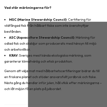
Vad står märkningarna för?
MSC (Marine Stewardship Council)
: Certifiering för
vildfångad fisk från hållbart fiske som inte överutnyttjar
bestånden.
ASC (Aquaculture Stewardship Council)
: Märkning för
odlad fisk och skaldjur som producerats med hänsyn till miljö
och arbetsvillkor.
KRAV
: Sveriges mest kända ekologiska märkning, som
garanterar klimatvänlig och etisk produktion.
Genom att välja mat med hållbarhetscertifieringar bidrar du till
en friskare planet och stöder ansvarsfullt jordbruk och fiske.
Nästa gång du handlar inför julen, håll utkik efter märkningarna –
och låt miljön få en plats på julbordet.