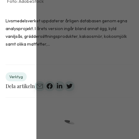
AdobeStock
Livsmedelsverket uppdaterar årligen databasen genom egna
analysprojekt. I årets version ingår bland annat ägg, kyld
vaniljsås, gräddersättningsprodukter, kakaosmör, kokosmjölk
samt olika matfetter,...
Verktyg
Dela artikeln