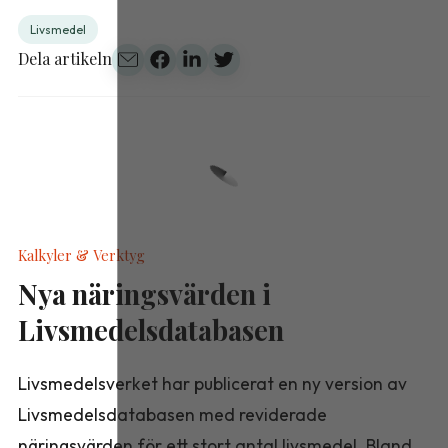
Livsmedel
Dela artikeln
Kalkyler & Verktyg
Nya näringsvärden i
Livsmedelsdatabasen
Livsmedelsverket har publicerat en ny version av
Livsmedelsdatabasen med reviderade
näringsvärden för ett stort antal livsmedel. Bland