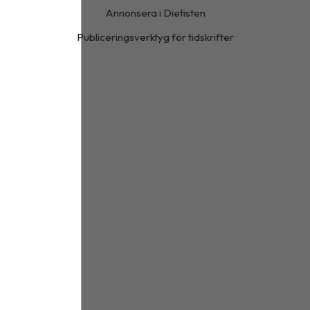
Annonsera i Dietisten
Publiceringsverktyg för tidskrifter