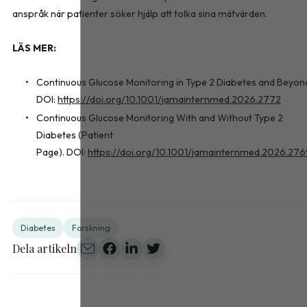
anspråk när patienter söker hjälp att tolka sina mätvärden.
LÄS MER:
Continuous Glucose Monitoring in Type 2 Diabetes and Beyon
DOI:
https://doi.org/10.1001/jamainternmed.2026.2772
Continuous Glucose Monitoring With and Without Type 2
Diabetes (Patient
Page). DOI:
https://doi.org/10.1001/jamainternmed.2026.27
Diabetes
Forskning
Dela artikeln