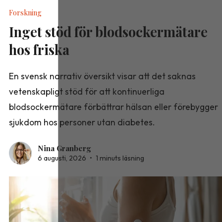
Forskning
Inget stöd för blodsockermätare
hos friska
En svensk narrativ översikt visar att det saknas
vetenskapligt stöd för att kontinuerliga
blodsockermätare förbättrar hälsan eller förebygger
sjukdom hos personer utan diabetes.
Nina Granberg
6 augusti, 2026
•
1 minuts läsning