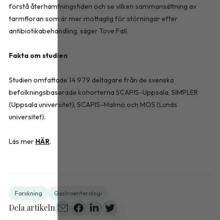
förstå återhämtningstiden och se vilken sammansättning av
tarmfloran som är mer mottaglig för störningar efter
antibiotikabehandling, säger Tove Fall.
Fakta om studien
Studien omfattade 14 979 deltagare från de svenska
befolkningsbaserade kohorterna SCAPIS-Uppsala, SIMPLER
(Uppsala universitet), SCAPIS-Malmö och MOS (Lunds
universitet).
Läs mer
HÄR
.
Forskning
Gastroenterologi
Dela artikeln