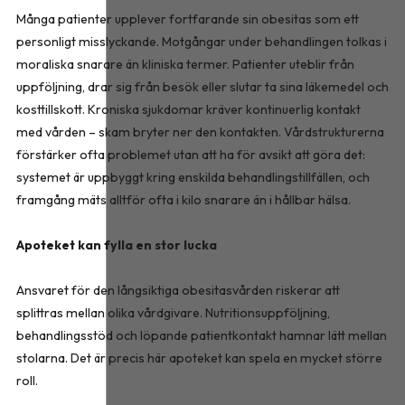
Många patienter upplever fortfarande sin obesitas som ett
personligt misslyckande. Motgångar under behandlingen tolkas i
moraliska snarare än kliniska termer. Patienter uteblir från
uppföljning, drar sig från besök eller slutar ta sina läkemedel och
kosttillskott. Kroniska sjukdomar kräver kontinuerlig kontakt
med vården – skam bryter ner den kontakten. Vårdstrukturerna
förstärker ofta problemet utan att ha för avsikt att göra det:
systemet är uppbyggt kring enskilda behandlingstillfällen, och
framgång mäts alltför ofta i kilo snarare än i hållbar hälsa.
Apoteket kan fylla en stor lucka
Ansvaret för den långsiktiga obesitasvården riskerar att
splittras mellan olika vårdgivare. Nutritionsuppföljning,
behandlingsstöd och löpande patientkontakt hamnar lätt mellan
stolarna. Det är precis här apoteket kan spela en mycket större
roll.