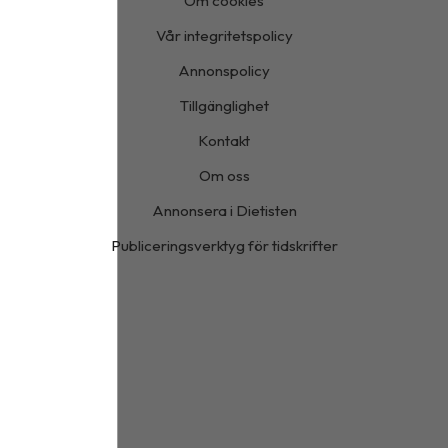
Om cookies
Vår integritetspolicy
Annonspolicy
Tillgänglighet
Kontakt
Om oss
Annonsera i Dietisten
Publiceringsverktyg för tidskrifter