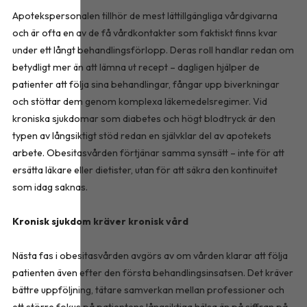
Apotekspersonalen tillhör de mest lättillgängliga vårdgivarna
och är ofta en av de få vårdkontakter som faktiskt finns kvar
under ett långt behandlingsförlopp. Deras roll handlar redan om
betydligt mer än att lämna ut recept – dagligen hjälper de
patienter att följa sina behandlingar, fångar upp biverkningar
och stöttar dem genom komplexa läkemedelsregimer. Vid
kroniska sjukdomar som diabetes och högt blodtryck är den
typen av långsiktigt stöd redan en självklar del av apotekets
arbete. Obesitasvården förtjänar samma synsätt – inte för att
ersätta läkare eller dietister, utan för att säkra den kontinuitet
som idag saknas.
Kronisk sjukdom kräver kronisk vård
Nästa fas i obesitasvården avgörs av om vården klarar att följa
patienten även efter den första behandlingsinsatsen. Det kräver
bättre uppföljning, tätare samverkan mellan professioner och