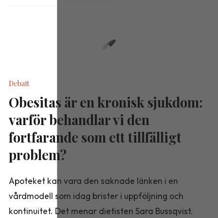
Debatt
Obesitas är en kronisk sjukdom:
varför behandlar vi den
fortfarande som ett tillfälligt
problem?
Apoteket kan vara den saknade länken i en
vårdmodell som idag brister i uppföljning och
kontinuitet. Det menar dietisten Sara Bussqvist.