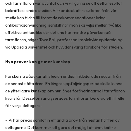
och tarmfloran var oväntat och vi vill gärna se att detta resultat
bekräftas i andra studier. Vi tror dock att resultaten från vår
studie kan bidra till framtida rekommendationer kring
antibiotikaanvändning, särskilt när man ska välja mellan två lika
effektiva antibiotika där det ena har mindre påverkan på
tarmfloran, säger Tove Fall, professor i molekylär epidemiologi
vid Uppsala universitet och huvudansvarig forskare för studien.
Nya prover kan ge mer kunskap
Forskarna påpekar att studien endast inkluderade recept från
de senaste åtta åren. En längre uppföljningsperiod skulle kunna
ge ytterligare kunskap om hur länge förändringarna i tarmfloran
kvarstår. Dessutom analyserades tarmfloran bara vid ett tillfälle
för varje deltagare.
– Vi har precis samlat in ett andra prov från nästan hälften av
deltagarna. Det kommer att göra det möjligt att ännu bättre