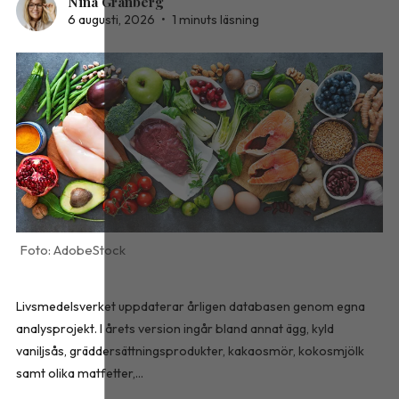
Nina Granberg
6 augusti, 2026
•
1 minuts läsning
AdobeStock
Livsmedelsverket uppdaterar årligen databasen genom egna
analysprojekt. I årets version ingår bland annat ägg, kyld
vaniljsås, gräddersättningsprodukter, kakaosmör, kokosmjölk
samt olika matfetter,...