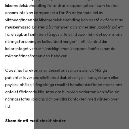
läkemedelsbehandling förändrar kroppen på sätt som kosten
ensam inte kan kompensera för. En betydande del av
viktnedgången vid läkemedelsbehandling kan bestå av förlust av
muskelmassa. Brister på vitaminer och mineraler uppstår på ett
förutsägbart sätt men fångas inte alltid upp i tid – det som inom
näringsforskningen kallas 'dold hunger' – ett tillstånd där
kaloriintaget verkar tillräckligt, men kroppen ändå saknar de
mikronäringsämnen den behöver.
Obesitas förekommer dessutom sällan isolerat. Många
patienter lever parallellt med diabetes, hjärt-kärlsjukdom eller
psykisk ohälsa. Långsiktiga resultat handlar därför inte bara om
antalet förlorade kilo, utan om huruvida patienten kan hålla sin
näringsstatus i balans och behålla kontakten med vården över
tid.
Skam är ett medicinskt hinder