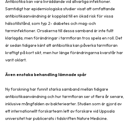
Antibiotika kan vara livräddande vid allvarliga infektioner.
Samtidigt har epidemiologiska studier visat att omfattande
antibiotikaanvändning är kopplad till en ökad risk för vissa
hälsotillstånd, som typ 2- diabetes och mag-och
tarminfektioner. Orsakerna till dessa samband är inte fullt
klarlagda, men förändringar i tarmfloran tros spela en roll. Det
är sedan tidigare känt att antibiotika kan påverka tarmfloran
kraftigt på kort sikt, men hur länge förändringarna kvarstår har
varit oklart.
Även enstaka behandling lämnade spår
Ny forskning har funnit starka samband mellan tidigare
antibiotikaanvändning och hur tarmfloran ser ut flera år senare,
inklusive mångfalden av bakteriearter. Studien som är gjord av
ett internationellt forskarteam lett av forskare vid Uppsala
universitet har publicerats i tidskriften Nature Medicine.