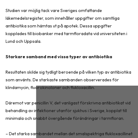
Studien var möjlig tack vare Sveriges omfattande
läkemedelsregister, som innehåller uppgifter om samtliga
antibiotika som hämtas ut på apotek. Dessa uppgifter
kopplades till biobanker med tarmfloradata vid universiteten i
Lund och Uppsala.
Starkare samband med vissa typer av antibiotika
Resultaten skilde sig tydligt beroende på vilken typ av antibiotika
som använts. De starkaste sambanden observerades för
klindamycin, fluorokinoloner och flukloxacillin.
Däremot var penicillin V, det vanligast förskrivna antibiotikat vid
behandling av infektioner utanför sjukhus i Sverige, kopplat till
minimala och snabbt övergående förändringar i tarmfloran.
– Det starka sambandet mellan det smalspektriga flukloxacillinet