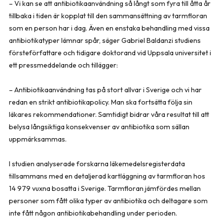
– Vi kan se att antibiotikaanvändning så långt som fyra till åtta år
tillbaka i tiden är kopplat till den sammansättning av tarmfloran
som en person har i dag. Även en enstaka behandling med vissa
antibiotikatyper lämnar spår, säger Gabriel Baldanzi studiens
försteförfattare och tidigare doktorand vid Uppsala universitet i
ett pressmeddelande och tillägger:
– Antibiotikaanvändning tas på stort allvar i Sverige och vi har
redan en strikt antibiotikapolicy. Man ska fortsätta följa sin
läkares rekommendationer. Samtidigt bidrar våra resultat till att
belysa långsiktiga konsekvenser av antibiotika som sällan
uppmärksammas.
I studien analyserade forskarna läkemedelsregisterdata
tillsammans med en detaljerad kartläggning av tarmfloran hos
14 979 vuxna bosatta i Sverige. Tarmfloran jämfördes mellan
personer som fått olika typer av antibiotika och deltagare som
inte fått någon antibiotikabehandling under perioden.