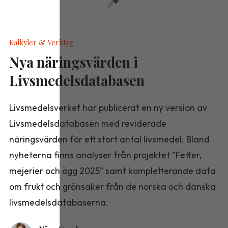
Kalkyler & Verktyg
Nya näringsvärden i
Livsmedelsdatabasen
Livsmedelsverket har publicerat en ny version av
Livsmedelsdatabasen med reviderade
näringsvärden för ett stort antal livsmedel. Bland
nyheterna finns analyser från projektet ”Fetter,
mejerier och ägg 2025” samt kompletterande data
om frukt och grönsaker från de norska och danska
livsmedelsdatabaserna.