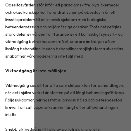
Obesitasvården står inför ett paradigmskifte. Nya läkemedel
och ökad kunskap har förändrat synen på obesitas från ett
livsstilsproblem till en kronisk sjukdom med biologiska,
beteendemässiga och miljömässiga orsaker. Trots det präglas
stora delar av vården fortfarande av ett kortsiktigt synsätt – där
viktnedgång betraktas som målet, snarare än början på en
livslång behandling. Medan behandlingsmöjligheterna utvecklas
snabbt har vårdmodellerna inte följt med.
Viktnedgång är inte mållinjen
Viktnedgång ses alltför ofta som slutpunkten för behandlingen,
när det i själva verket är starten på ett långt behandlingsförlopp.
Följdsjukdomar, näringsstatus, psykisk hälsa och beteendestöd
kräver fortsatt uppmärksamhet långt efter att behandlingen
inletts.
Snabb viktnedgång till följd av bariatrisk kirurgi eller