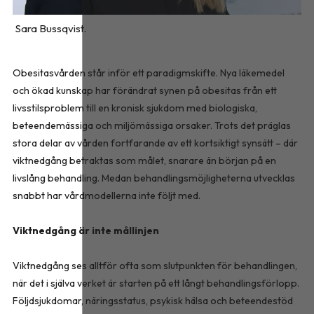
Sara Bussqvist.
Obesitasvården står inför ett paradigmskifte. Nya läkemedel
och ökad kunskap har förändrat synen på obesitas från ett
livsstilsproblem till en kronisk sjukdom med biologiska,
beteendemässiga och miljömässiga orsaker. Trots det präglas
stora delar av vården fortfarande av ett kortsiktigt synsätt – där
viktnedgång betraktas som målet, snarare än början på en
livslång behandling. Medan behandlingsmöjligheterna utvecklas
snabbt har vårdmodellerna inte följt med.
Viktnedgång är inte mållinjen
Viktnedgång ses alltför ofta som slutpunkten för behandlingen,
när det i själva verket är starten på ett långt behandlingsförlopp.
Följdsjukdomar, näringsstatus, psykisk hälsa och beteendestöd