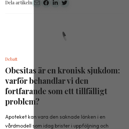
Dela artikeln
Debatt
Obesitas är en kronisk sjukdom:
varför behandlar vi den
fortfarande som ett tillfälligt
problem?
Apoteket kan vara den saknade länken i en
vårdmodell som idag brister i uppföljning och