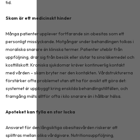
tid.
Skam är ett medicinskt hinder
Många patienter upplever fortfarande sin obesitas som ett
personligt misslyckande. Motgångar under behandlingen tolkas i
moraliska snarare än kliniska termer. Patienter uteblir från
uppföljning, drar sig från besök eller slutar ta sina läkemedel och
kosttillskott. Kroniska sjukdomar kräver kontinuerlig kontakt
med vården – skam bryter ner den kontakten. Vårdstrukturerna
förstärker ofta problemet utan att ha för avsikt att göra det:
systemet är uppbyggt kring enskilda behandlingstillfällen, och
framgång mäts alltför ofta i kilo snarare än i hållbar hälsa.
Apoteket kan fylla en stor lucka
Ansvaret för den långsiktiga obesitasvården riskerar att
splittras mellan olika vårdgivare. Nutritionsuppföljning,