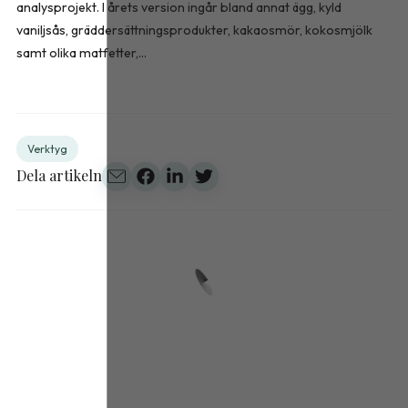
analysprojekt. I årets version ingår bland annat ägg, kyld
vaniljsås, gräddersättningsprodukter, kakaosmör, kokosmjölk
samt olika matfetter,...
Verktyg
Dela artikeln