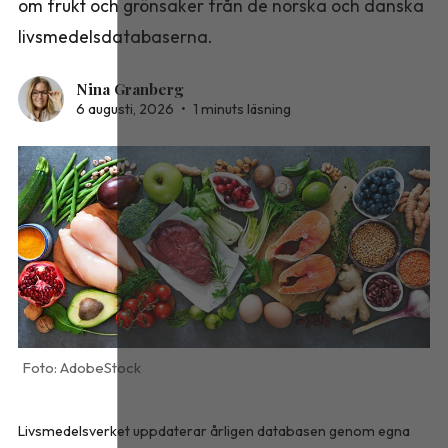
om frukt och grönsaker från de norska och danska
livsmedelsdatabaserna.
Nina Granberg
6 augusti, 2026
•
1 minuts läsning
AdobeStock
Livsmedelsverket uppdaterar årligen databasen genom egna