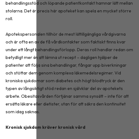
behandlingsstöd och löpande patientkontakt hamnar lätt mellan
stolarna. Det är precis här apoteket kan spela en mycket större
roll.
Apotekspersonalen tillhör de mest lättillgängliga vårdgivarna
och är ofta en av de få vårdkontakter som faktiskt finns kvar
under ett långt behandlingsförlopp. Deras roll handlar redan om
betydligt mer än att lämna ut recept – dagligen hjälper de
patienter att följa sina behandlingar, fångar upp biverkningar
och stöttar dem genom komplexa läkemedelsregimer. Vid
kroniska sjukdomar som diabetes och högt blodtryck är den
typen av långsiktigt stöd redan en självklar del av apotekets
arbete. Obesitasvården förtjänar samma synsätt – inte för att
ersätta läkare eller dietister, utan för att säkra den kontinuitet
som idag saknas.
Kronisk sjukdom kräver kronisk vård