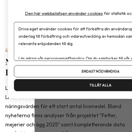
Den här webbplatsen använder cookies
för statistik 
Driva eget använder cookies för att förbättra din användarup
underlag till förbättring och vidareutveckling av hemsidan sa
relevanta erbjudanden till dig.
Kalkyler & Verktyg
Läs gärna vår
personuppgiftspolicy
. Om du samtycker till vår
Nya näringsvärden i
Om du vill ändra ditt val i efterhand hittar du den möjligheten 
Livsmedelsdatabasen
ENDAST NÖDVÄNDIGA
TILLÅT ALLA
Livsmedelsverket har publicerat en ny version av
Livsmedelsdatabasen med reviderade
näringsvärden för ett stort antal livsmedel. Bland
nyheterna finns analyser från projektet ”Fetter,
mejerier och ägg 2025” samt kompletterande data