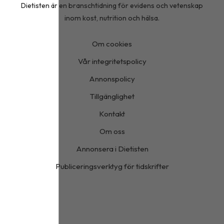
Dietisten är en branschtidning för evidens och vetenskap
inom kost, nutrition och hälsa.
Om cookies
Vår integritetspolicy
Annonspolicy
Tillgänglighet
Kontakt
Om oss
Annonsera i Dietisten
Publiceringsverktyg för tidskrifter