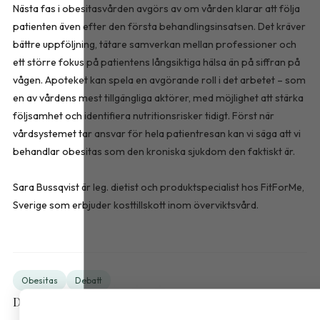
Nästa fas i obesitasvården avgörs av om vården klarar att följa
patienten även efter den första behandlingsinsatsen. Det kräver
bättre uppföljning, tätare samverkan mellan professioner och
ett större fokus på patientens långsiktiga hälsa än på siffran på
vågen. Apoteket kan spela en avgörande roll i det arbetet – som
en av vårdens mest tillgängliga aktörer, med möjlighet att stärka
följsamhet och identifiera nutritionsrisker tidigt. Först när
vårdsystemet tar ansvar för hela patientresan kan vi säga att vi
behandlar obesitas som den kroniska sjukdom den faktiskt är.
Sara Bussqvist är leg. dietist och produktspecialist hos FitForMe,
Sverige som erbjuder kosttillskott inom överviktsvård.
Obesitas
Debatt
Dela artikeln