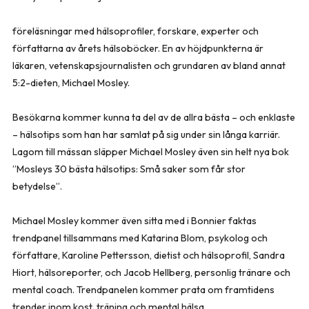
föreläsningar med hälsoprofiler, forskare, experter och
författarna av årets hälsoböcker. En av höjdpunkterna är
läkaren, vetenskapsjournalisten och grundaren av bland annat
5:2-dieten, Michael Mosley.
Besökarna kommer kunna ta del av de allra bästa – och enklaste
– hälsotips som han har samlat på sig under sin långa karriär.
Lagom till mässan släpper Michael Mosley även sin helt nya bok
”Mosleys 30 bästa hälsotips: Små saker som får stor
betydelse”.
Michael Mosley kommer även sitta med i Bonnier faktas
trendpanel tillsammans med Katarina Blom, psykolog och
författare, Karoline Pettersson, dietist och hälsoprofil, Sandra
Hiort, hälsoreporter, och Jacob Hellberg, personlig tränare och
mental coach. Trendpanelen kommer prata om framtidens
trender inom kost, träning och mental hälsa.