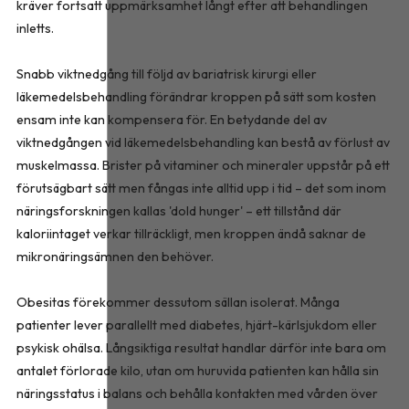
kräver fortsatt uppmärksamhet långt efter att behandlingen
inletts.
Snabb viktnedgång till följd av bariatrisk kirurgi eller
läkemedelsbehandling förändrar kroppen på sätt som kosten
ensam inte kan kompensera för. En betydande del av
viktnedgången vid läkemedelsbehandling kan bestå av förlust av
muskelmassa. Brister på vitaminer och mineraler uppstår på ett
förutsägbart sätt men fångas inte alltid upp i tid – det som inom
näringsforskningen kallas 'dold hunger' – ett tillstånd där
kaloriintaget verkar tillräckligt, men kroppen ändå saknar de
mikronäringsämnen den behöver.
Obesitas förekommer dessutom sällan isolerat. Många
patienter lever parallellt med diabetes, hjärt-kärlsjukdom eller
psykisk ohälsa. Långsiktiga resultat handlar därför inte bara om
antalet förlorade kilo, utan om huruvida patienten kan hålla sin
näringsstatus i balans och behålla kontakten med vården över