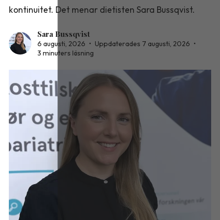
kontinuitet. Det menar dietisten Sara Bussqvist.
Sara Bussqvist
6 augusti, 2026
•
Uppdaterades 7 augusti, 2026
•
3 minuters läsning