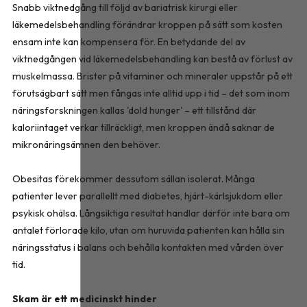
Snabb viktnedgång till följd av bariatrisk kirurgi eller
läkemedelsbehandling förändrar kroppen på sätt som kosten
ensam inte kan kompensera för. En betydande del av
viktnedgången vid läkemedelsbehandling kan bestå av förlust av
muskelmassa. Brister på vitaminer och mineraler uppstår på ett
förutsägbart sätt men fångas inte alltid upp i tid – det som inom
näringsforskningen kallas 'dold hunger' – ett tillstånd där
kaloriintaget verkar tillräckligt, men kroppen ändå saknar de
mikronäringsämnen den behöver.
Obesitas förekommer dessutom sällan isolerat. Många
patienter lever parallellt med diabetes, hjärt-kärlsjukdom eller
psykisk ohälsa. Långsiktiga resultat handlar därför inte bara om
antalet förlorade kilo, utan om huruvida patienten kan hålla sin
näringsstatus i balans och behålla kontakten med vården över
tid.
Skam är ett medicinskt hinder