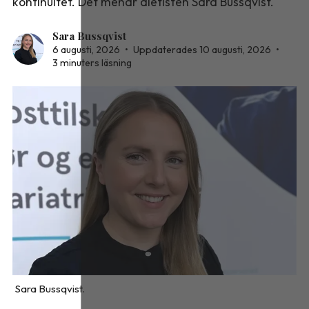
kontinuitet. Det menar dietisten Sara Bussqvist.
Sara Bussqvist
6 augusti, 2026
•
Uppdaterades 10 augusti, 2026
•
3 minuters läsning
Sara Bussqvist.