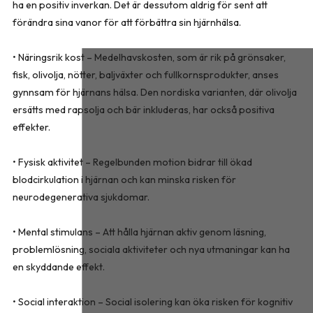
ha en positiv inverkan. Det är dessutom aldrig för sent att
förändra sina vanor för att förbättra sin hjärnhälsa.
• Näringsrik kost – Medelhavskosten, som är rik på grönsaker,
fisk, olivolja, nötter, baljväxter och fullkornsprodukter, anses
gynnsam för hjärnans hälsa. Den nordiska varianten, där olivolja
ersätts med rapsolja och bär inkluderas, har också positiva
effekter.
• Fysisk aktivitet – Regelbunden motion bidrar till ökad
blodcirkulation i hjärnan och kan minska risken för
neurodegenerativa sjukdomar.
• Mental stimulans – Att hålla hjärnan aktiv genom läsning,
problemlösning, sociala aktiviteter och nya utmaningar kan ha
en skyddande effekt.
• Social interaktion – Social isolering kan öka risken för kognitiv