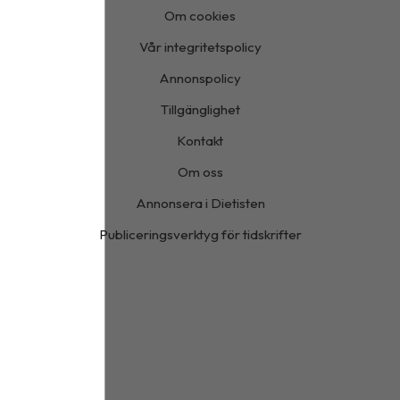
Om cookies
Vår integritetspolicy
Annonspolicy
Tillgänglighet
Kontakt
Om oss
Annonsera i Dietisten
Publiceringsverktyg för tidskrifter