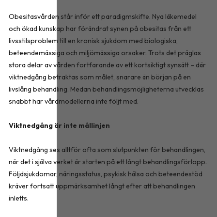
Obesitasvården står inför ett paradigmskifte. Nya läkemedel
och ökad kunskap har förändrat synen på obesitas från ett
livsstilsproblem till en kronisk sjukdom med biologiska,
beteendemässiga och miljömässiga orsaker. Trots det präglas
stora delar av vården fortfarande av ett kortsiktigt synsätt – där
viktnedgång betraktas som målet, snarare än början på en
livslång behandling. Medan behandlingsmöjligheterna utvecklas
snabbt har vårdmodellerna inte följt med.
Viktnedgång är inte mållinjen
Viktnedgång ses alltför ofta som slutpunkten för behandlingen,
när det i själva verket är starten på ett långt behandlingsförlopp.
Följdsjukdomar, näringsstatus, psykisk hälsa och beteendestöd
kräver fortsatt uppmärksamhet långt efter att behandlingen
inletts.