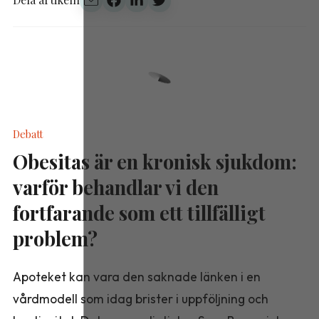
Debatt
Obesitas är en kronisk sjukdom:
varför behandlar vi den
fortfarande som ett tillfälligt
problem?
Apoteket kan vara den saknade länken i en
vårdmodell som idag brister i uppföljning och