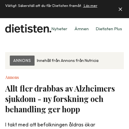
Viktigt: Säkerställ att du får Dietisten framåt.
Läs mer
Nyheter
Ämnen
Dietisten Plus
ANNONS
Innehåll från
Annons från Nutricia
Annons
Allt fler drabbas av Alzheimers
sjukdom - ny forskning och
behandling ger hopp
I takt med att befolkningen åldras ökar