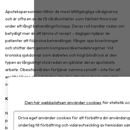
Apotekspersonalen tillhör de mest lättillgängliga vårdgivarna
och är ofta en av de få vårdkontakter som faktiskt finns kvar
under ett långt behandlingsförlopp. Deras roll handlar redan om
betydligt mer än att lämna ut recept – dagligen hjälper de
patienter att följa sina behandlingar, fångar upp biverkningar
och stöttar dem genom komplexa läkemedelsregimer. Vid
kroniska sjukdomar som diabetes och högt blodtryck är den
typen av långsiktigt stöd redan en självklar del av apotekets
arbete. Obesitasvården förtjänar samma synsätt – inte för att
ersätta läkare eller dietister, utan för att säkra den kontinuitet
som idag saknas.
Kronisk sjukdom kräver kronisk vård
Den här webbplatsen använder cookies
för statistik 
Nästa fas i obesitasvården avgörs av om vården klarar att följa
Driva eget använder cookies för att förbättra din användarup
patienten även efter den första behandlingsinsatsen. Det kräver
underlag till förbättring och vidareutveckling av hemsidan sa
bättre uppföljning, tätare samverkan mellan professioner och