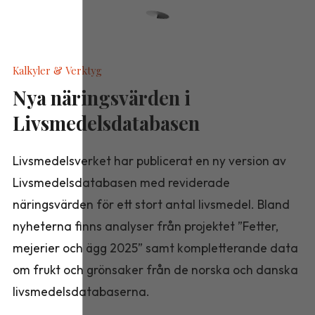
Kalkyler & Verktyg
Nya näringsvärden i
Livsmedelsdatabasen
Livsmedelsverket har publicerat en ny version av
Livsmedelsdatabasen med reviderade
näringsvärden för ett stort antal livsmedel. Bland
nyheterna finns analyser från projektet ”Fetter,
mejerier och ägg 2025” samt kompletterande data
om frukt och grönsaker från de norska och danska
livsmedelsdatabaserna.