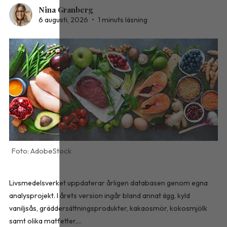
Nina Granberg
6 augusti, 2026
•
1 minuts läsning
AdobeStock
Livsmedelsverket uppdaterar årligen databasen genom egna
analysprojekt. I årets version ingår bland annat ägg, kyld
vaniljsås, gräddersättningsprodukter, kakaosmör, kokosmjölk
samt olika matfetter,...