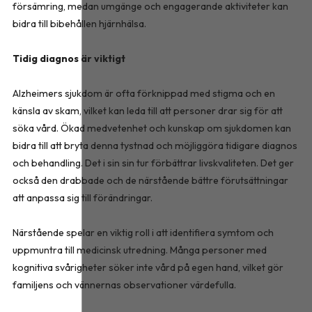
försämring, medan umgänge och engagerande aktiviteter kan
bidra till bibehållen hjärnhälsa.
Tidig diagnos är viktigt
Alzheimers sjukdom är ofta förknippad med stigma och en
känsla av skam, vilket kan leda till att personer drar sig för att
söka vård. Ökad medvetenhet och kunskap om sjukdomen kan
bidra till att bryta denna tystnad och möjliggöra tidigare diagnos
och behandling. Det i sin sin tur förbättrar livskvaliteten. Det ger
också den drabbade och de närstående bättre förutsättningar
att anpassa sig till förändringar.
Närstående spelar en viktig roll i att identifiera symtom och
uppmuntra till medicinsk utredning. Många personer med
kognitiva svårigheter söker inte vård på egen hand, vilket gör
familjens och vännernas observationer värdefulla.