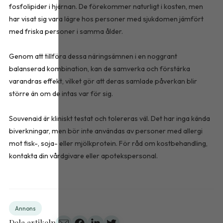
fosfolipider i hjärnan. De förekommer naturligt i kosten, men
har visat sig vara lägre hos personer med sjukdomen jämfört
med friska personer i samma ålder.
Genom att tillföra dessa näringsämnen i en noggrant
balanserad kombination, kan de samverka och förstärka
varandras effekt, vilket gör att deras samlade påverkan blir
större än om de intas var för sig.
Souvenaid är kliniskt testat och tolereras väl. Det har inga kända
biverkningar, men bör inte användas av personer med allergi
mot fisk-, soja- eller mjölkprotein. För råd om kostbehandling,
kontakta din vårdgivare eller apotekspersonal.
Annons
Dela artikeln