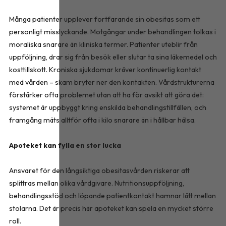
Många patienter upplever fortfarande sin obesitas som ett
personligt misslyckande. Motgångar under behandlingen tolkas i
moraliska snarare än kliniska termer. Patienter uteblir från
uppföljning, drar sig från besök eller slutar ta sina läkemedel och
kosttillskott. Kroniska sjukdomar kräver kontinuerlig kontakt
med vården – skam bryter ner den kontakten. Vårdstrukturerna
förstärker ofta problemet utan att ha för avsikt att göra det:
systemet är uppbyggt kring enskilda behandlingstillfällen, och
framgång mäts alltför ofta i kilo snarare än i hållbar hälsa.
Apoteket kan fylla en stor lucka
Ansvaret för den långsiktiga obesitasvården riskerar att
splittras mellan olika vårdgivare. Nutritionsuppföljning,
behandlingsstöd och löpande patientkontakt hamnar lätt mellan
stolarna. Det är precis här apoteket kan spela en mycket större
roll.