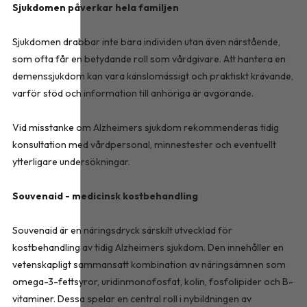
Sjukdomen påverkar hela familjen
Sjukdomen drabbar inte bara individen utan även närstående,
som ofta får en betydande roll som vårdgivare. Att hantera en
demenssjukdom kan vara känslomässigt och praktiskt krävande,
varför stöd och information till anhöriga är avgörande.
Vid misstanke om Alzheimers sjukdom rekommenderas tidig
konsultation med vårdpersonal, minnestester och eventuellt
ytterligare undersökningar.
Souvenaid - medicinsk kostbehandling
Souvenaid är en näringsdryck särskilt utvecklad för
kostbehandling av tidig Alzheimers sjukdom. Den innehåller en
vetenskapligt sammansatt kombination av näringsämnen som
omega-3-fettsyror, uridinmonofosfat, kolin, fosfolipider och B-
vitaminer. Dessa spelar en central roll i nybildningen av