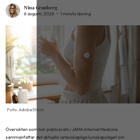
Nina Granberg
6 augusti, 2026
•
1 minuts läsning
AdobeStock
Översikten som har publicerats i
JAMA Internal Medicine
sammanfattar det aktuella vetenskapliga kunskapsläget om