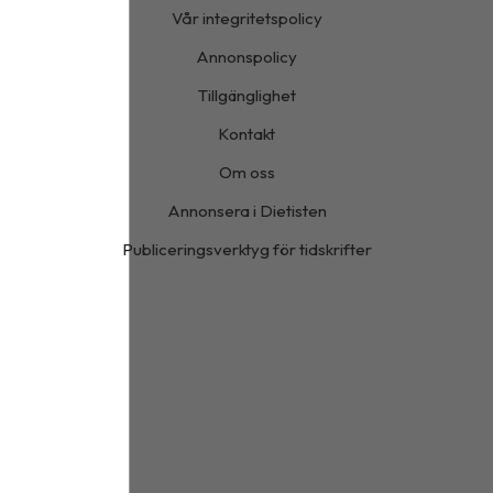
Vår integritetspolicy
Annonspolicy
Tillgänglighet
Kontakt
Om oss
Annonsera i Dietisten
Publiceringsverktyg för tidskrifter