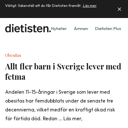
Viktigt: Säkerställ att du får Dietisten framåt.
Läs mer
Nyheter
Ämnen
Dietisten Plus
Obesitas
Allt fler barn i Sverige lever med
fetma
Andelen 11–15-åringar i Sverige som lever med
obesitas har femdubblats under de senaste tre
decennierna, vilket medför en kraftigt ökad risk
för förtida död. Redan … Läs mer,