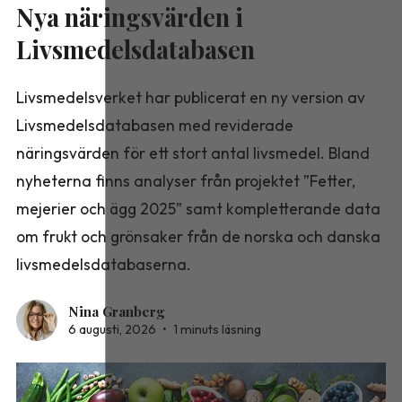
Nya näringsvärden i
Livsmedelsdatabasen
Livsmedelsverket har publicerat en ny version av
Livsmedelsdatabasen med reviderade
näringsvärden för ett stort antal livsmedel. Bland
nyheterna finns analyser från projektet ”Fetter,
mejerier och ägg 2025” samt kompletterande data
om frukt och grönsaker från de norska och danska
livsmedelsdatabaserna.
Nina Granberg
6 augusti, 2026
•
1 minuts läsning