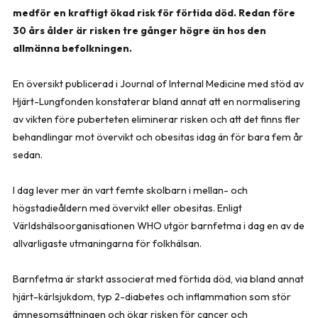
medför en kraftigt ökad risk för förtida död. Redan före
30 års ålder är risken tre gånger högre än hos den
allmänna befolkningen.
En översikt publicerad i Journal of Internal Medicine med stöd av
Hjärt-Lungfonden konstaterar bland annat att en normalisering
av vikten före puberteten eliminerar risken och att det finns fler
behandlingar mot övervikt och obesitas idag än för bara fem år
sedan.
I dag lever mer än vart femte skolbarn i mellan- och
högstadieåldern med övervikt eller obesitas. Enligt
Världshälsoorganisationen WHO utgör barnfetma i dag en av de
allvarligaste utmaningarna för folkhälsan.
Barnfetma är starkt associerat med förtida död, via bland annat
hjärt-kärlsjukdom, typ 2-diabetes och inflammation som stör
ämnesomsättningen och ökar risken för cancer och