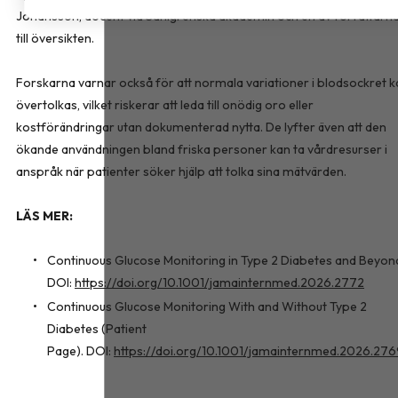
Johansson, docent vid Sahlgrenska akademin och en av författarn
till översikten.
Forskarna varnar också för att normala variationer i blodsockret k
övertolkas, vilket riskerar att leda till onödig oro eller
kostförändringar utan dokumenterad nytta. De lyfter även att den
ökande användningen bland friska personer kan ta vårdresurser i
anspråk när patienter söker hjälp att tolka sina mätvärden.
LÄS MER:
Continuous Glucose Monitoring in Type 2 Diabetes and Beyon
DOI:
https://doi.org/10.1001/jamainternmed.2026.2772
Continuous Glucose Monitoring With and Without Type 2
Diabetes (Patient
Page). DOI:
https://doi.org/10.1001/jamainternmed.2026.27