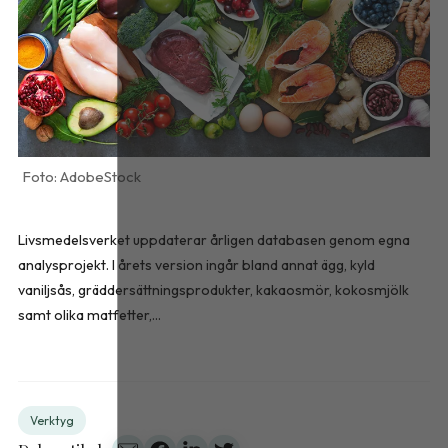
AdobeStock
Livsmedelsverket uppdaterar årligen databasen genom egna
analysprojekt. I årets version ingår bland annat ägg, kyld
vaniljsås, gräddersättningsprodukter, kakaosmör, kokosmjölk
samt olika matfetter,...
Verktyg