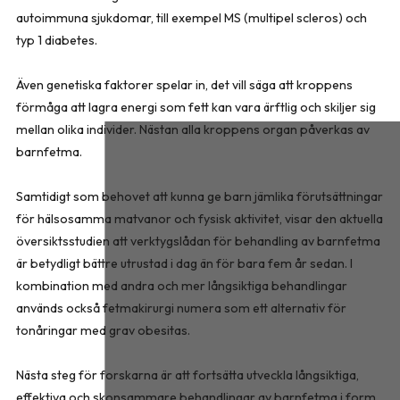
autoimmuna sjukdomar, till exempel MS (multipel scleros) och
typ 1 diabetes.
Även genetiska faktorer spelar in, det vill säga att kroppens
förmåga att lagra energi som fett kan vara ärftlig och skiljer sig
mellan olika individer. Nästan alla kroppens organ påverkas av
barnfetma.
Samtidigt som behovet att kunna ge barn jämlika förutsättningar
för hälsosamma matvanor och fysisk aktivitet, visar den aktuella
översiktsstudien att verktygslådan för behandling av barnfetma
är betydligt bättre utrustad i dag än för bara fem år sedan. I
kombination med andra och mer långsiktiga behandlingar
används också fetmakirurgi numera som ett alternativ för
tonåringar med grav obesitas.
Nästa steg för forskarna är att fortsätta utveckla långsiktiga,
effektiva och skonsammare behandlingar av barnfetma i form