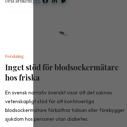
Dela artikeln
Forskning
Inget stöd för blodsockermätare
hos friska
En svensk narrativ översikt visar att det saknas
vetenskapligt stöd för att kontinuerliga
blodsockermätare förbättrar hälsan eller förebygger
sjukdom hos personer utan diabetes.