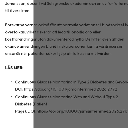
Johansson, docent vid Sahlgrenska akademin och en av författarn
till översikten.
Forskarna varnar också för att normala variationer i blodsockret k
övertolkas, vilket riskerar att leda till onödig oro eller
kostförändringar utan dokumenterad nytta. De lyfter även att den
ökande användningen bland friska personer kan ta vårdresurser i
anspråk när patienter söker hjälp att tolka sina mätvärden.
LÄS MER:
Continuous Glucose Monitoring in Type 2 Diabetes and Beyon
DOI:
https://doi.org/10.1001/jamainternmed.2026.2772
Continuous Glucose Monitoring With and Without Type 2
Diabetes (Patient
Page). DOI:
https://doi.org/10.1001/jamainternmed.2026.27