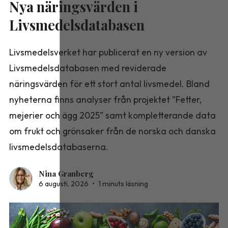
Nya näringsvärden i
Livsmedelsdatabasen
Livsmedelsverket har publicerat en ny version av
Livsmedelsdatabasen med reviderade
näringsvärden för ett stort antal livsmedel. Bland
nyheterna finns analyser från projektet ”Fetter,
mejerier och ägg 2025” samt kompletterande data
om frukt och grönsaker från de norska och danska
livsmedelsdatabaserna.
Nina Granberg
6 augusti, 2026
•
1 minuts läsning