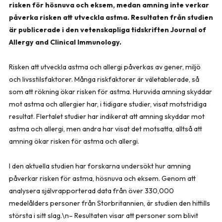
risken för hösnuva och eksem, medan amning inte verkar
påverka risken att utveckla astma. Resultaten från studien
är publicerade i den vetenskapliga tidskriften Journal of
Allergy and Clinical Immunology.
Risken att utveckla astma och allergi påverkas av gener, miljö
och livsstilsfaktorer. Många riskfaktorer är väletablerade, så
som att rökning ökar risken för astma. Huruvida amning skyddar
mot astma och allergier har, i tidigare studier, visat motstridiga
resultat. Flertalet studier har indikerat att amning skyddar mot
astma och allergi, men andra har visat det motsatta, alltså att
amning ökar risken för astma och allergi.
I den aktuella studien har forskarna undersökt hur amning
påverkar risken för astma, hösnuva och eksem. Genom att
analysera självrapporterad data från över 330,000
medelålders personer från Storbritannien, är studien den hittills
största i sitt slag.\n– Resultaten visar att personer som blivit