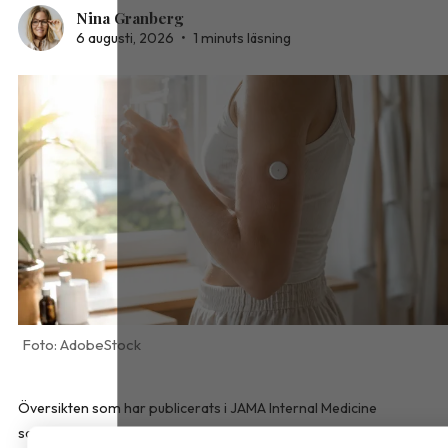
Nina Granberg
6 augusti, 2026
•
1 minuts läsning
AdobeStock
Översikten som har publicerats i
JAMA Internal Medicine
sammanfattar det aktuella vetenskapliga kunskapsläget om