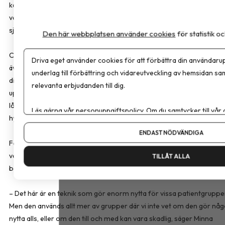
kontinuerliga blodsockermätare (CGM). Enligt forskarna saknas
vetenskapligt stöd för att tekniken förbättrar hälsan eller förebygg
sjukdom hos personer utan diabetes.
Den här webbplatsen använder cookies
för statistik 
CGM utvecklades för personer med typ 1-diabetes och används i d
Driva eget använder cookies för att förbättra din användarup
även av många med typ 2-diabetes. För personer med typ 2-
underlag till förbättring och vidareutveckling av hemsidan sa
diabetes kan tekniken underlätta behandlingen, minska behovet av
relevanta erbjudanden till dig.
upprepade fingerstick och ge en mindre förbättring av
långtidsblodsockret, särskilt hos personer med ökad risk för
Läs gärna vår
personuppgiftspolicy
. Om du samtycker till vår
hypoglykemi.
Om du vill ändra ditt val i efterhand hittar du den möjligheten 
ENDAST NÖDVÄNDIGA
För personer utan diabetes fann forskarna däremot inget
vetenskapligt stöd för att kontinuerlig blodsockermätning leder till
TILLÅT ALLA
bättre hälsa eller förebygger sjukdom.
– Det här är en teknik som gör enorm nytta för vissa patientgruppe
Men den används allt mer av grupper där vi inte vet om den gör nå
nytta alls, eller om den till och med kan vara skadlig, säger Minna