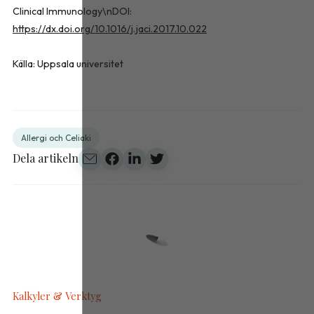
Clinical Immunology\nDOI:
https://dx.doi.org/10.1016/j.jaci.2017.10.022
Källa: Uppsala universitet
Allergi och Celiaki
Dela artikeln
Kalkyler & Verktyg