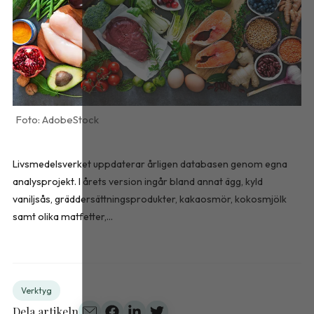
AdobeStock
Livsmedelsverket uppdaterar årligen databasen genom egna
analysprojekt. I årets version ingår bland annat ägg, kyld
vaniljsås, gräddersättningsprodukter, kakaosmör, kokosmjölk
samt olika matfetter,...
Verktyg
Dela artikeln