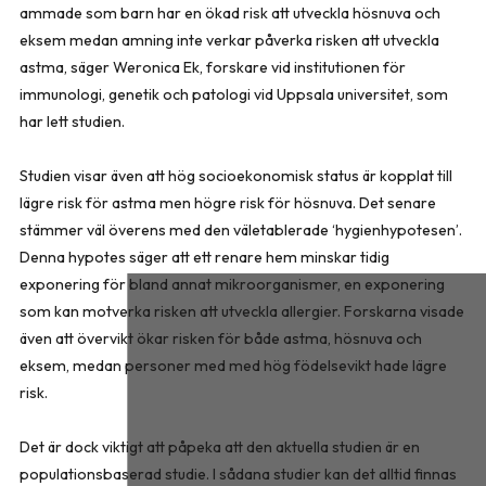
ammade som barn har en ökad risk att utveckla hösnuva och
eksem medan amning inte verkar påverka risken att utveckla
astma, säger Weronica Ek, forskare vid institutionen för
immunologi, genetik och patologi vid Uppsala universitet, som
har lett studien.
Studien visar även att hög socioekonomisk status är kopplat till
lägre risk för astma men högre risk för hösnuva. Det senare
stämmer väl överens med den väletablerade ‘hygienhypotesen’.
Denna hypotes säger att ett renare hem minskar tidig
exponering för bland annat mikroorganismer, en exponering
som kan motverka risken att utveckla allergier. Forskarna visade
även att övervikt ökar risken för både astma, hösnuva och
eksem, medan personer med med hög födelsevikt hade lägre
risk.
Det är dock viktigt att påpeka att den aktuella studien är en
populationsbaserad studie. I sådana studier kan det alltid finnas