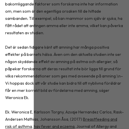
bakomliggande faktorer som forskarna inte har information
om, men som är den egentliga orsaken till de hittade
sambanden. Till exempel, så kan mammor som själv är sjuka, ha
fått rådet att antingen amma eller inte amma, vilket kan påverka
resultaten av studien.
Det är sedan tidigare känt att amning har många positiva
effekter på barnets hälsa. Även om den aktuella studien inte ser
någon skyddande effekt av amning på astma och allergier, så
påpekar forskarna att deras resultat inte bör ligga till grund för
vilka rekommendationer som ges med avseende på amning.\n–
Vi hoppas dock att vår studie kan bidra till att nyblivna föräldrar
får en mer korrekt bild av fördelarna med amning, säger
Weronica Ek.
Ek. Weronica E, Karlsson Torgny, Azuaje Hernandez Carlos, Rask-
Andersen Mathias, Johansson Åsa, (2017)
Breastfeeding and
risk of asthma, hay fever and eczema
, Journal of Allergy and