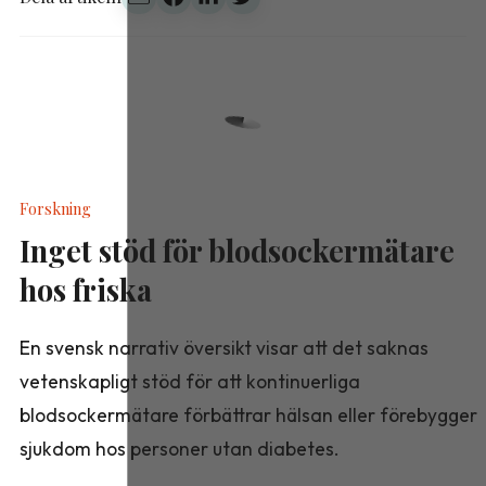
Forskning
Inget stöd för blodsockermätare
hos friska
En svensk narrativ översikt visar att det saknas
vetenskapligt stöd för att kontinuerliga
blodsockermätare förbättrar hälsan eller förebygger
sjukdom hos personer utan diabetes.