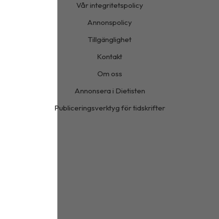
Vår integritetspolicy
Annonspolicy
Tillgänglighet
Kontakt
Om oss
Annonsera i Dietisten
Publiceringsverktyg för tidskrifter