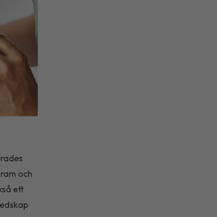
erades
ogram och
kså ett
redskap