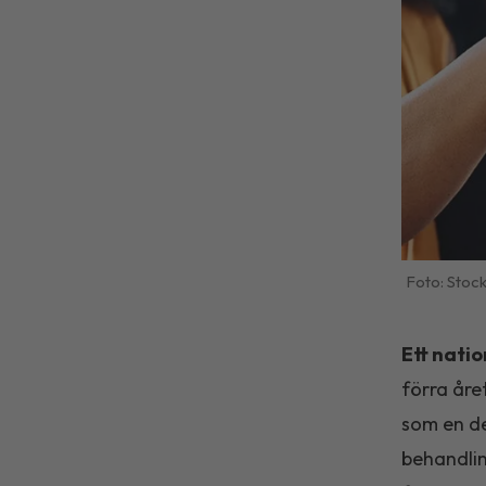
Stoc
Ett natio
förra åre
som en del
behandlin