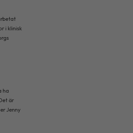
arbetat
 i klinisk
orgs
a ha
 Det är
ger Jenny