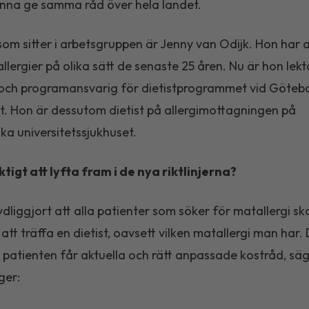
unna ge samma råd över hela landet.
som sitter i arbetsgruppen är Jenny van Odijk. Hon har 
ergier på olika sätt de senaste 25 åren. Nu är hon lektor
 och programansvarig för dietistprogrammet vid Göteb
et. Hon är dessutom dietist på allergimottagningen på
ka universitetssjukhuset.
ktigt att lyfta fram i de nya riktlinjerna?
tydliggjort att alla patienter som söker för matallergi sk
att träffa en dietist, oavsett vilken matallergi man har.
tt patienten får aktuella och rätt anpassade kostråd, sä
ger: