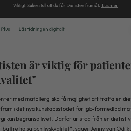
Viktigt: Säkerställ att du får Dietisten framåt.
Läs mer
 Plus
Läs tidningen digitalt
tisten är viktig för patient
valitet"
enter med matallergi ska få möjlighet att träffa en diet
 fram i det nya kunskapsstödet för igE-förmedlad mat
gi kan begränsa livet. Därför är stöd från en dietist v
ör bättre hälsa och livskvalitet", säger Jenny van Odijk