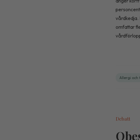
anger kortf
personcent
vårdkedja. 
omfattar fl
vårdförlop
Allergi och 
Debatt
Obes