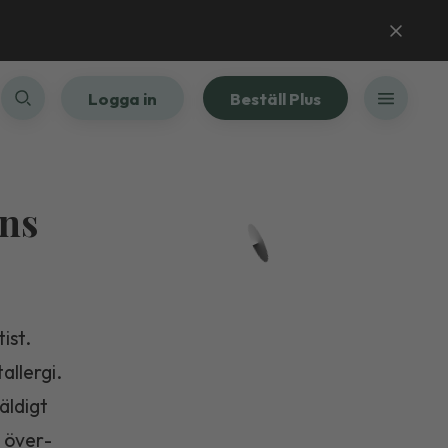
Logga in
Beställ Plus
ens
ist.
allergi.
äldigt
, över­