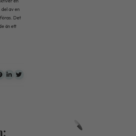
skriver en
 del av en
mföras. Det
de än ett
m: