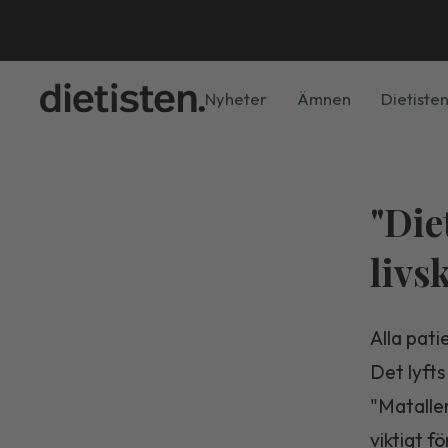
Nyheter
Ämnen
Dietisten
"Die
livsk
Alla pati
Det lyfts
"Mataller
viktigt f