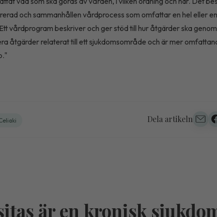
attat vad som ska göras av vården, i vilken ordning och när. Det be
rerad och sammanhållen vårdprocess som omfattar en hel eller en
Ett vårdprogram beskriver och ger stöd till hur åtgärder ska geno
era åtgärder relaterat till ett sjukdomsområde och är mer omfattan
p."
Dela artikeln
Celiaki
itas är en kronisk sjukdo