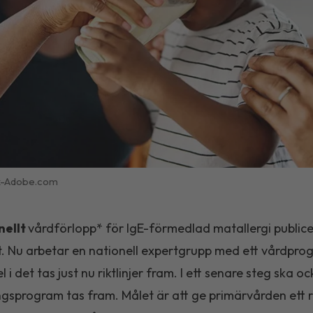
k-Adobe.com
nellt
vårdförlopp* för IgE-förmedlad matallergi public
t. Nu arbetar en nationell expertgrupp med ett vårdpr
 i det tas just nu riktlinjer fram. I ett senare steg ska oc
gsprogram tas fram. Målet är att ge primärvården ett 