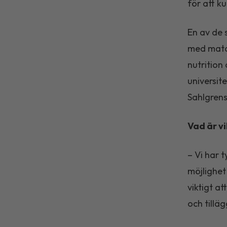
för att k
En av de 
med matall
nutrition
universit
Sahlgrens
Vad är vi
– Vi har 
möjlighet 
viktigt a
och tilläg